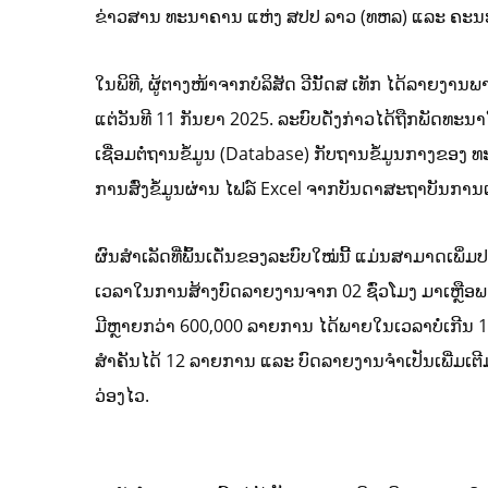
ຂ່າວສານ ທະນາຄານ ແຫ່ງ ສປປ ລາວ (ທຫລ) ແລະ ຄະນະຮ
ໃນພິທີ, ຜູ້ຕາງໜ້າຈາກບໍລິສັດ ວີນັັດສ ເທັກ ໄດ້ລາຍງານ
ແຕ່ວັນທີ 11 ກັນຍາ 2025. ລະບົບດັ່ງກ່າວໄດ້ຖືກພັດທະ
ເຊື່ອມຕໍ່ຖານຂໍ້ມູນ (Database) ກັບຖານຂໍ້ມູນກາງຂ
ການສົ່ງຂໍ້ມູນຜ່ານ ໄຟລ໌ Excel ຈາກບັນດາສະຖາບັນການເ
ຜົນສໍາເລັດທີ່ພົ້ນເດັ່ນຂອງລະບົບໃໝ່ນີ້ ແມ່ນສາມາດເພິ
ເວລາໃນການສ້າງບົດລາຍງານຈາກ 02 ຊົ່ວໂມງ ມາເຫຼືອພ
ມີຫຼາຍກວ່າ 600,000 ລາຍການ ໄດ້ພາຍໃນເວລາບໍ່ເກີນ 1
ສໍາຄັນໄດ້ 12 ລາຍການ ແລະ ບົດລາຍງານຈໍາເປັນເພີ່ມເຕ
ວ່ອງໄວ.