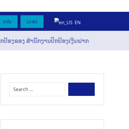
Info
Links
EN
ກປ້ອງຂອງ ສໍານັກງານປົກປ້ອງເງິນຝາກ