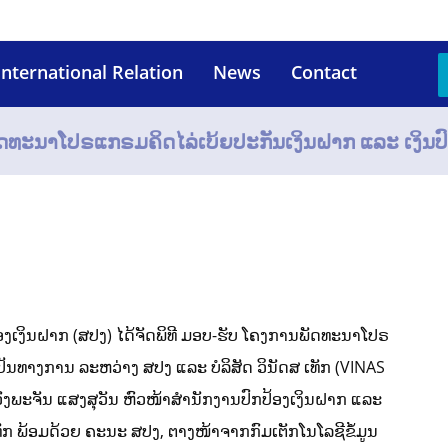
International Relation
News
Contact
ັດທະນາໂປຣແກຣມຄິດໄລ່ເບ້ຍປະກັນເງິນຝາກ ແລະ ເງິນປົ
ປ້ອງເງິນຝາກ (ສປງ) ໄດ້ຈັດພິທີ ມອບ-ຮັບ ໂຄງການພັດທະນາໂປຣ
ປັນທາງການ ລະຫວ່າງ ສປງ ແລະ ບໍລິສັດ ວິນັດສ ເທັກ (VINAS
ງພະຈັນ ແສງສຸວັນ ຫົວໜ້າສໍານັກງານປົກປ້ອງເງິນຝາກ ແລະ
ເທັກ ພ້ອມດ້ວຍ ຄະນະ ສປງ, ຕາງໜ້າຈາກກົມເຕັກໂນໂລຊີຂໍ້ມູນ