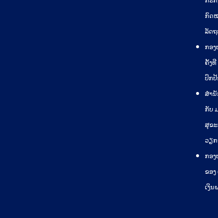
ກະກ
ກົດໝ
ລັດຖ
ກອງ
ຄັ້ງ
ປົກປ
ສຳນັ
ກັບ
ສຸຂ
ວຽກງ
ກອງ
ຂອງ 
ເງິນ