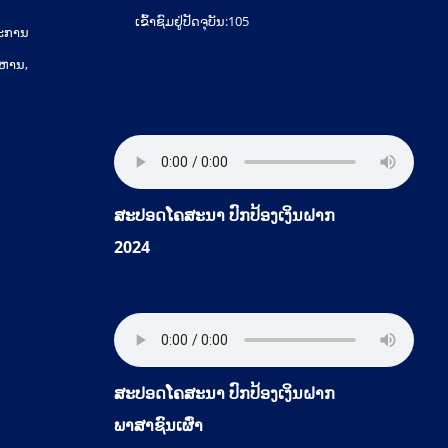
ເຂົ້າຊົມຢູ່ປັດຈຸບັນ:
105
ມະການ
ິຫານ,
ສະປອດໂຄສະນາ ປົກປ້ອງເງິນຝາກ
2024
ສະປອດໂຄສະນາ ປົກປ້ອງເງິນຝາກ
ພາສາຊົນເຜົ່າ