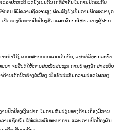
ນເວລາປົກກະຕິ ແຕ່ຍັງເປັນກົນໄກທີ່ສໍາຄັນໃນການຍົກລະດັບ
ຕອນ ທີ່ມີຄວາມຊັດເຈນສູງ ພ້ອມທັງຍັງເປັນການພັດທະນາບຸກ
ເພື່ອຮອງຮັບການປົກປ້ອງສິດ ແລະ ຜົນປະໂຫຍດຂອງຜູ້ຝາກ
ມືການນໍາໃຊ້, ເອກະສານອອກແບບເຕັກນິກ, ແຜນບໍລິຫານລະບົບ
ັດທະນາ ຈະສືບຕໍ່ໃຫ້ການສະໜັບສະໜູນ ການບໍາລຸງຮັກສາລະບົບ
າດ້ານເຕັກນິກຢ່າງຕໍ່ເນື່ອງ ເພື່ອຮັບປະກັນຄວາມປອດໄພຂອງ
ໍານັກງານປົກປ້ອງເງິນຝາກ ໃນການຫັນປ່ຽນທາງດ້ານເຄື່ອງມືການ
ວາມເຊື່ອໝັ້ນໃຫ້ແກ່ລະບົບທະນາຄານ ແລະ ການປົກປ້ອງຜົນ
ງຂຶ້ນເທື່ອລະກ້າວ.