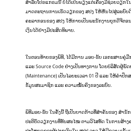
ສໍາລັບໂປຣແກຣມນີ້ ບໍ່ໄດ້ເປັນພຽງແຕ່ເຄື່ອງມືຊ່ວຍວຽກໃ
ມາດຕະຖານການເຮັດວຽກຂອງ ສປງ ໃຫ້ຫັນໄປສູ່ລະບົບດີຈີ
ຄະລາກອນຂອງ ສປງ ໃຫ້ກາຍເປັນພະນັກງານຍຸກດີຈີຕອນ 
ເງິນໄດ້ຢ່າງມີປະສິດທິພາບ.
ໃນຕອນທ້າຍຂອງພິທີ, ໄດ້ມີການ ມອບ-ຮັບ ເອກະສານຄູ່
ແລະ Source Code ຢ່າງເປັນທາງການ ໂດຍບໍລິສັດຜູ້ພ
(Maintenance) ເປັນໄລຍະເວລາ 01 ປີ ແລະ ໃຫ້ຄໍາປຶກສ
ຂໍ້ມູນສະມາຊິກ ແລະ ຄວາມໝັ້ນຄົງຂອງລະບົບ.
ພິທີມອບ-ຮັບ ໃນຄັ້ງນີ້ ຖືເປັນບາດກ້າວທີ່ສໍາຄັນຂອງ ສ
ປະຕິບັດວຽກງານທີ່ທັນສະໄໝ ຕາມວິໄສທັດ ໃນການສ້າງຄ
ປະໂຫຍດຂອງຜູ້ຝາກເງິນໃນ ສປປ ລາວ ໃຫ້ມີຄວາມເຂັ້ມເເຂ