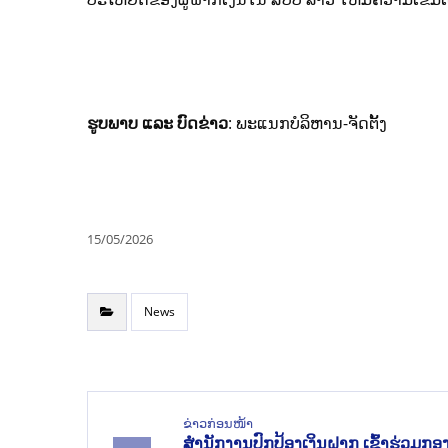
ຮູບພາບ ແລະ ບົດຂ່າວ
: ພະແນກບໍລິຫານ-ຈັດຕັ້ງ
15/05/2026
News
ຂ່າວກ່ອນໜ້າ
ສໍານັກງານປົກປ້ອງເງິນຝາກ ເຂົ້າຮ່ວມກອ