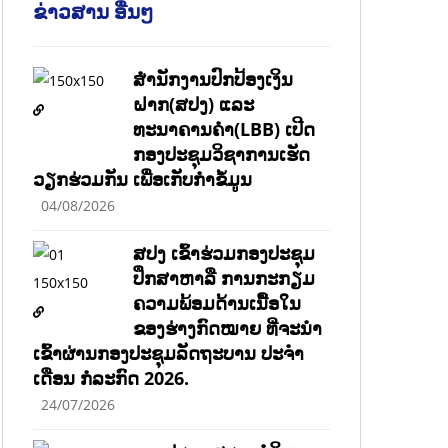
ຂ່າວສານ ອື່ນໆ
ສຳນັກງານປົກປ້ອງເງິນ
ຝາກ(ສປງ) ແລະ
ທະນາຄານຄຳ(LBB) ເປີດ
ກອງປະຊຸມວິຊາການເຮັດ
ວຽກຮ່ວມກັນ ເພື່ອເກັບກຳຂໍ້ມູນ
04/08/2026
ສປງ ເຂົ້າຮ່ວມກອງປະຊຸມ
ປຶກສາຫາລື ການກະກຽມ
ຄວາມພ້ອມດ້ານເນື້ອໃນ
ຂອງຮ່າງກົດໝາຍ ທີ່ຈະນໍາ
ເຂົ້າຜ່ານກອງປະຊຸມລັດຖະບານ ປະຈໍາ
ເດືອນ ກໍລະກົດ 2026.
24/07/2026