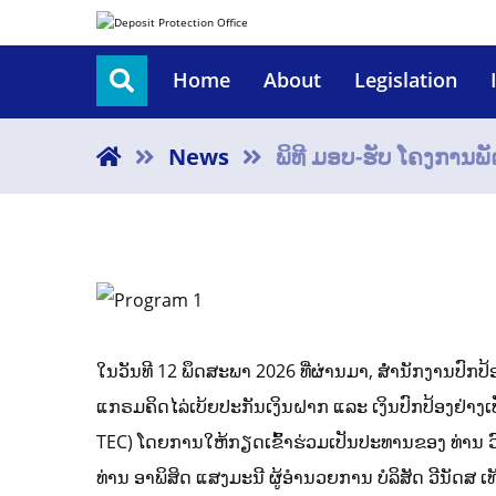
Home
About
Legislation
News
ພິທີ ມອບ-ຮັບ ໂຄງການພ
ໃນວັນທີ 12 ພຶດສະພາ 2026 ທີ່ຜ່ານມາ, ສໍໍານັກງານປົກ
ແກຣມຄິດໄລ່ເບ້ຍປະກັນເງິນຝາກ ແລະ ເງິນປົກປ້ອງຢ່າງເ
TEC) ໂດຍການໃຫ້ກຽດເຂົ້າຮ່ວມເປັນປະທານຂອງ ທ່ານ ວົ
ທ່ານ ອາພິສິດ ແສງມະນີ ຜູ້ອໍານວຍການ ບໍລິສັດ ວີນັດສ 