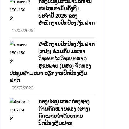
ກອງປະຊຸມສະພາບໍລິຫານ
ສະໄໝສາມັນຄັ້ງທີ I
ປະຈຳປີ 2026 ຂອງ
ສຳນັກງານປົກປ້ອງເງິນຝາກ
17/07/2026
ສຳນັກງານປົກປ້ອງເງິນຝາກ
(ສປງ) ຮ່ວມກັບ ມະຫາ
ວິທະຍາໄລວິທະຍາສາດ
ສຸຂະພາບ (ມສວ) ຈັດກອງ
ປະຊຸມສຳມະນາ ວຽກງານປົກປ້ອງເງິນ
ຝາກ
09/07/2026
ກອງປະຊຸມສອດຄ່ອງທາງ
ດ້ານກົດໝາຍຂອງ (ຮ່າງ)
ກົດໝາຍວ່າດ້ວຍການ
ປົກປ້ອງເງິນຝາກ