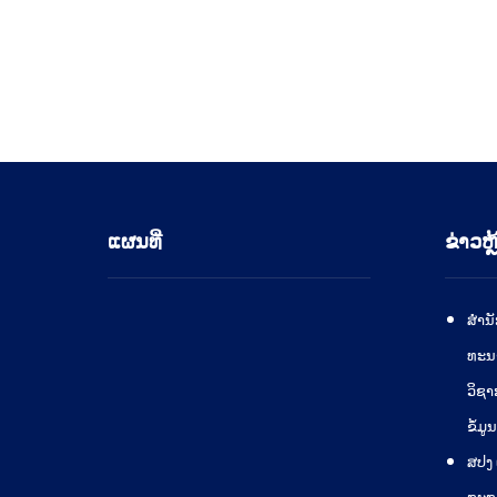
ແຜນທີ່
ຂ່າວຫຼ
ສຳນັ
ທະນ
ວິຊາ
ຂໍ້ມູ
ສປງ 