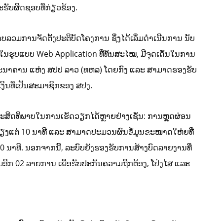
ັບຜິດຊອບທີ່ກ່ຽວຂ້ອງ.
ພາບລວມການຈັດຕັ້ງປະຕິບັດໂຄງການ ຊຶ່ງໄດ້ເລິ່ມດໍາເນີນການ ນັບ
ນາໃນຮູບແບບ Web Application ທີ່ທັນສະໄໝ, ມີຈຸດເດັ່ນໃນການ
ອງ ທະນາຄານ ແຫ່ງ ສປປ ລາວ (ທຫລ) ໂດຍກົງ ແລະ ສາມາດຮອງຮັບ
ງິນທີ່ເປັນສະມາຊິກຂອງ ສປງ.
່ມປະສິດທິພາບໃນການເຮັດວຽກໄດ້ຫຼາຍຢ່າງເຊັ່ນ: ການຫຼຸດຜ່ອນ
ຽງແຕ່ 10 ນາທີ ແລະ ສາມາດປະມວນຜົນຂໍ້ມູນຂະໜາດໃຫ່ຍທີ່
0 ນາທີ. ນອກຈາກນີ້, ລະບົບຍັງຮອງຮັບການສ້າງບົດລາຍງານທີ່
ີມອີກ 02 ລາຍການ ເພື່ອຮັບປະກັນຄວາມຖືກຕ້ອງ, ໂປ່ງໄສ ແລະ