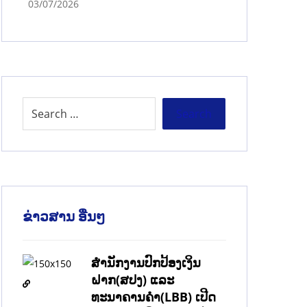
03/07/2026
ຂ່າວສານ ອື່ນໆ
ສຳນັກງານປົກປ້ອງເງິນ
ຝາກ(ສປງ) ແລະ
ທະນາຄານຄຳ(LBB) ເປີດ