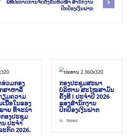
ພິທີປະກາດການຈັດຕັ້ງຂັ້ນຫົວໜ້າ ສໍານັກງານ
ປົກປ້ອງເງິນຝາກ
້າຮ່ວມກອງ
ກອງປະຊຸມສະພາ
ຶກສາຫາລື
ບໍລິຫານ ສະໄໝສາມັນ
ກຽມຄວາມ
ຄັ້ງທີ I ປະຈຳປີ 2026
ນເນື້ອໃນຂອງ
ຂອງສຳນັກງານ
ໝາຍ ທີ່ຈະນໍາ
ປົກປ້ອງເງິນຝາກ
ານກອງປະຊຸມ
News
ານ ປະຈໍາ
ໍລະກົດ 2026.