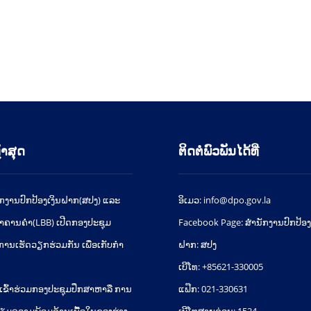
້າສຸດ
ຕິດຕໍ່ພົວພັນໄດ້ທີ່
ກງານປົກປ້ອງເງິນຝາກ(ສປງ) ແລະ
ອິເມວ: info@dpo.gov.la
າຄານຄຳ(LBB) ເປີດກອງປະຊຸມ
Facebook Page: ສໍານັກງານປົກປ້ອງ
ການເຮັດວຽກຮ່ວມກັນ ເພື່ອເກັບກຳ
ຝາກ: ສປງ
ນ
ເບີໂທ: +85621-330005
ເຂົ້າຮ່ວມກອງປະຊຸມປຶກສາຫາລື ການ
ແຟ໊ກ: 021-330631