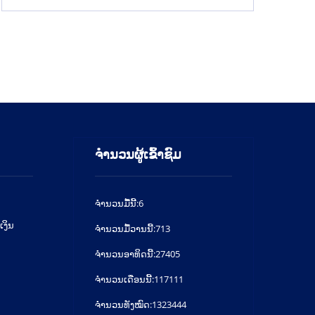
ຈຳນວນຜູ້ເຂົ້າຊົມ
ຈໍານວນມື້ນີ້:
6
ເງິນ
ຈໍານວນມື້ວານນີ້:
713
ຈໍານວນອາທິດນີ້:
27405
ຈໍານວນເດືອນນີ້:
117111
ຈຳນວນທັງໝົດ:
1323444