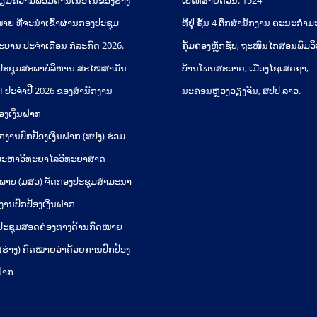
ຽມຄວາມພ້ອມດ້ານເນື້ອໃນຂອງຮ່າງ
ເບີໂທສາຍດ່ວນ: 1524
າຍ ທີ່ຈະນໍາເຂົ້າຜ່ານກອງປະຊຸມ
ທີ່ຢູ່ ຊັ້ນ 4 ຕຶກສຳນັກງານ ຄະນະກຳ
ະບານ ປະຈໍາເດືອນ ກໍລະກົດ 2026.
ຄຸ້ມຄອງຫຼັກຊັບ, ຖະໜົນໄກສອນພົມວ
ປະຊຸມສະພາບໍລິຫານ ສະໄໝສາມັນ
ບ້ານໂພນສະອາດ, ເມືອງໄຊເສດຖາ,
ທີ I ປະຈຳປີ 2026 ຂອງສຳນັກງານ
ນະຄອນຫຼວງວຽງຈັນ, ສປປ ລາວ.
້ອງເງິນຝາກ
ກງານປົກປ້ອງເງິນຝາກ (ສປງ) ຮ່ວມ
 ມະຫາວິທະຍາໄລວິທະຍາສາດ
ະພາບ (ມສວ) ຈັດກອງປະຊຸມສຳມະນາ
ານປົກປ້ອງເງິນຝາກ
ປະຊຸມສອດຄ່ອງທາງດ້ານກົດໝາຍ
(ຮ່າງ) ກົດໝາຍວ່າດ້ວຍການປົກປ້ອງ
ຝາກ