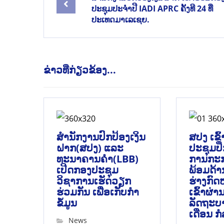
ປະຊຸມປະຈໍາປີ IADI APRC ຄັ້ງທີ 24 ທີ່
ປະເທດມາເລເຊຍ.
ຂ່າວທີ່ກ່ຽວຂ້ອງ...
ສຳນັກງານປົກປ້ອງເງິນ
ສປງ ເຂົ
ຝາກ(ສປງ) ແລະ
ປະຊຸມປ
ທະນາຄານຄຳ(LBB)
ການກະ
ເປີດກອງປະຊຸມ
ພ້ອມດ້າ
ວິຊາການເຮັດວຽກ
ຮ່າງກົດ
ຮ່ວມກັນ ເພື່ອເກັບກຳ
ເຂົ້າຜ່
ຂໍ້ມູນ
ລັດຖະບ
ເດືອນ ກ
News