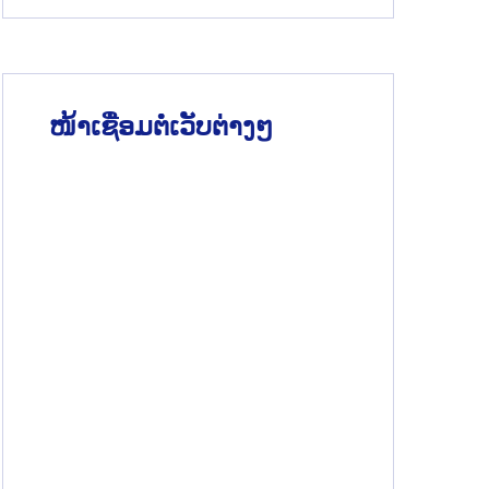
ໜ້າເຊື່ອມຕໍ່ເວັບຕ່າງໆ