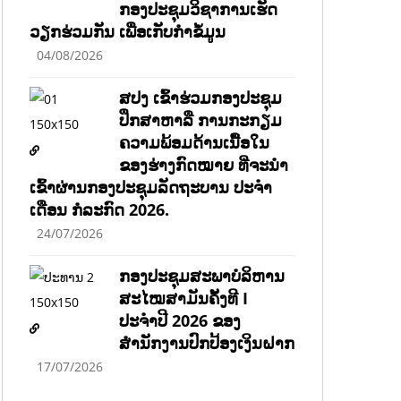
ກອງປະຊຸມວິຊາການເຮັດ
ວຽກຮ່ວມກັນ ເພື່ອເກັບກຳຂໍ້ມູນ
04/08/2026
ສປງ ເຂົ້າຮ່ວມກອງປະຊຸມ
ປຶກສາຫາລື ການກະກຽມ
ຄວາມພ້ອມດ້ານເນື້ອໃນ
ຂອງຮ່າງກົດໝາຍ ທີ່ຈະນໍາ
ເຂົ້າຜ່ານກອງປະຊຸມລັດຖະບານ ປະຈໍາ
ເດືອນ ກໍລະກົດ 2026.
24/07/2026
ກອງປະຊຸມສະພາບໍລິຫານ
ສະໄໝສາມັນຄັ້ງທີ I
ປະຈຳປີ 2026 ຂອງ
ສຳນັກງານປົກປ້ອງເງິນຝາກ
17/07/2026