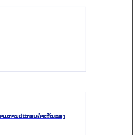
າກ ຕາມການປະກອບຄຳເຫັນຂອງ