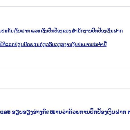
ປະກັນເງິນຝາກ ແລະ ເງິນປົກປ້ອງຂອງ ສໍານັກງານປົກປ້ອງເງິນຝາກ
ຈັດພິທີແລກປ່ຽນບົດຮຽນກ່ຽວກັບວຽກງານງົບປະມານປະຈໍາປີ
ບປຸງ ແລະ ຮຽບຮຽງຮ່າງກົດໝາຍວ່າດ້ວຍການປົກປ້ອງເງິນຝ