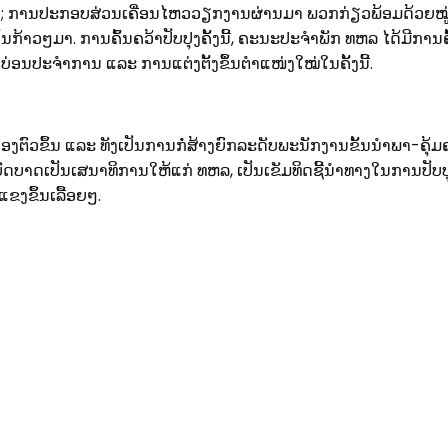
້ອງ; ການປະກອບສ່ວນເຄື່ອນໄຫວວຽກງານຜ່ານມາ ພວກກ່ຽວພ້ອມດ້ວຍໝູ່
ັນກ້າວໆມາ. ການຄົ້ນຄວ້າປັບປຸງຄັ້ງນີ້, ຄະນະປະຈໍາພັກ ທຫລ ໄດ້ມີການ
ປະຈໍາການ ແລະ ການແຕ່ງຕັ້ງຂຶ້່ນຕໍາແໜ່ງໃໝ່ໃນຄັ້ງນີ້.
່ອງຕົວຂຶ້ນ ແລະ ທັງເປັນການກໍ່ສ້າງຍົກລະດັບພະນັກງານຂັ້ນນໍາພາ-ຄຸ້ມ
ົດບາດເປັນເສນາທິການໃຫ້ແກ່ ທຫລ, ເປັນເຂັມທິດຊີ້ນໍາທາງໃນການປັບ
ຂງຂຶ້ນເລື້ອຍໆ.