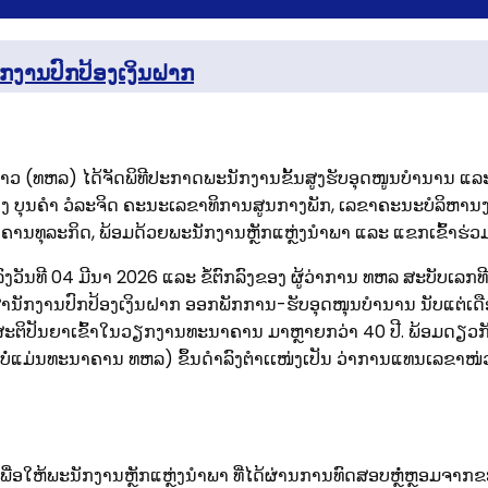
ນັກງານປົກປ້ອງເງິນຝາກ
ວ (ທຫລ) ໄດ້ຈັດພິທີປະກາດພະນັກງານຂັ້ນສູງຮັບອຸດໜູນບໍານານ ແລະ 
ບຸນຄໍາ ວໍລະຈິດ ຄະນະເລຂາທິການສູນກາງພັກ, ເລຂາຄະນະບໍລິຫານງາ
ນທຸລະກິດ, ພ້ອມດ້ວຍພະນັກງານຫຼັກແຫຼ່ງນໍາພາ ແລະ ແຂກເຂົ້າຮ່ວ
ົງວັນທີ 04 ມີນາ 2026 ແລະ ຂໍ້ຕົກລົງຂອງ ຜູ້ວ່າການ ທຫລ ສະບັບເລກທ
ສໍານັກງານປົກປ້ອງເງິນຝາກ ອອກພັກການ-ຮັບອຸດໜຸນບໍານານ ນັບແຕ່ເດືອນ
 ສະຕິປັນຍາເຂົ້າໃນວຽກງານທະນາຄານ ມາຫຼາຍກວ່າ 40 ປີ. ພ້ອມດຽວກັນນີ
ີ່ບໍ່ແມ່ນທະນາຄານ ທຫລ) ຂຶ້ນດໍາລົງຕໍາເເໜ່ງເປັນ ວ່າການແທນເລຂາໜ
 ເພື່ອໃຫ້ພະນັກງານຫຼັກແຫຼ່ງນໍາພາ ທີ່ໄດ້ຜ່ານການທົດສອບຫຼໍ່ຫຼອມ