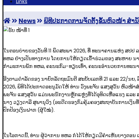
Links
News
ພິທີປະກາດການຈັດຕັ້ງຂັ້ນຫົວໜ້າ ສໍາ
ໃນຕອນບ່າຍຂອງວັນທີ 11 ພຶດສະພາ 2026, ທີ່ ທະນາຄານແຫ່ງ ສປປ ລາ
ທຫລ ຢ່າງເປັນທາງການ ໂດຍການໃຫ້ກຽດເຂົ້າຮ່ວມຂອງ ສະຫາຍ ນາງ 
ກໍາມະການພັກ ທຫລ, ຄະນະກົມ-ທຽບເທົ່າ, ຄະນະອໍານວຍການທະນາຄາ
ອີງຕາມດໍາລັດຂອງ ນາຍົກລັດຖະມົນຕີ ສະບັບເລກທີ 21 ແລະ 22/ນຍ, ລ
2026, ພິທີໄດ້ປະກາດອະນຸມັດໃຫ້ ທ່ານ ວົງພະຈັນ ແສງສຸວັນ ຫົວໜ້າ
ພະຈັນ ແສງສຸວັນ ແມ່ນພະນັກງານຫຼັກແຫຼ່ງທີ່ໄດ້ອຸທິດເຫື່ອແຮງ ແລະ
ນາງ ວຽງດາລີ ສຸພານຸວົງ (ອະດີດຮອງກົມຄຸ້ມຄອງສະຖາບັນການເງິນທ
ປົກປ້ອງເງິນຝາກ (ຜູ້ໃໝ່).
ໃນໂອກາດນີ້, ທ່ານ ຜູ້ວ່າການ ທຫລ ກໍໄດ້ໃຫ້ກຽດມີຄໍາເຫັນບາງຕອນ