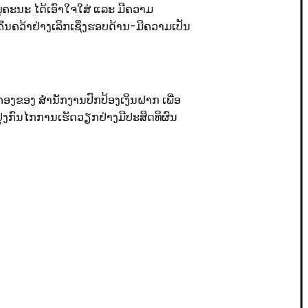
ຄະນະ ໄດ້ເອົາໃຈໃສ່ ແລະ ມີຄວາມ
ຄົ້ນຄວ້າຢ່າງເລິກເຊິ່ງຮອບດ້ານ-ມີຄວາມເປັນ
ຄອງຂອງ ສໍານັກງານປົກປ້ອງເງິນຝາກ ເພື່ອ
ປຸງກົນໄກການເຮັດວຽກຢ່າງມີປະສິດທິຜົນ