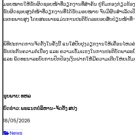
ມອບໝາຍໃຫ້ຮັບຜິດຊອບໜ້າທີ່ວຽກງານທີ່ສໍາຄັນ ຢູ່ກົມກອງກ່ຽວຂ
ຮັບຜິດຊອບສູງຕໍ່ໜ້າທີ່ວຽກງານທີ່ໄດ້ຮັບມອບໝາຍ ຈົນມີຜົນສໍາເລັດເປ
ເອກະພາບສູງ ໂດຍສະເພາະແມ່ນການປະຕິບັດລະບອບສັບປ່ຽນໜ້າທີ່-ບ່ອນ
ພິທີປະກາດການຈັດຕັ້ງໃນຄັ້ງນີ້ ແນໃສ່ປັບປຸງວຽກງານໃຫ້ເຄື່ອນໄຫວຄ
ຮັບປະກັນຄວາມຕໍ່ເນື່ອງ ແລະ ຄວາມເຂັ້ມເເຂງໃນການປະຕິບັດພາລະບ
ແລະ ພັດທະນາລະບົບການປົກປ້ອງເງິນຝາກໃຫ້ມີຄວາມເຕີບໃຫ່ຍເຂັ້ມແ
ຮູບພາບ: ທຫລ
ບົດຂ່າວ: ພະແນກບໍລິຫານ-ຈັດຕັ້ງ ສປງ
18/05/2026
News