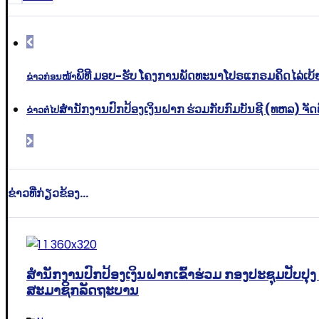
ພິທີ ມອບ-ຮັບ ໂຄງການພັດທະນາໂປຣແກຣມຄິດໄລ່ເບ້ຍ
ຂ່າວກ່ອນໜ້າ
ສໍານັກງານປົກປ້ອງເງິນຝາກ ຮ່ວມກັບກົມບັນຊີ (ທຫລ) 
ຂ່າວຕໍ່ໄປ
ຂ່າວທີ່ກ່ຽວຂ້ອງ...
ສໍານັກງານປົກປ້ອງເງິນຝາກເຂົ້າຮ່ວມ ກອງປະຊຸມປັ
ສະມາຊິກລັດຖະບານ