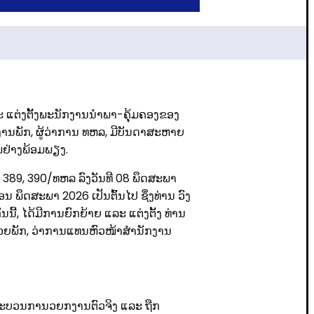
ແຕ່ງຕັັ້ງພະນັກງານນໍາພາ-ຄຸຸ້ມຄອງຂອງ
ນພັກ, ຜູ້ວ່າການ ທຫລ, ມີບັນດາສະຫາຍ
ມຢ່າງພ້ອມພຽງ.
ີ 389, 390/ທຫລ ລົງວັນທີ 08 ພຶດສະພາ
 ພຶດສະພາ 2026 ເປັນຕົ້ນໄປ ຊຶ່ງທ່ານ ວົງ
້, ໄດ້ມີການຍົກຍ້າຍ ແລະ ແຕ່ງຕັ້ງ ທ່ານ
່ວຍພັກ, ວ່າການແທນຫົວໜ້າສໍານັກງານ
ຈາກຂະບວນການວຍກງານຕົວຈິງ ແລະ ຖືກ