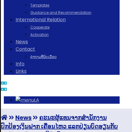
Templates
Guidance and Recommendation
International Relation
Cooperate
Activation
News
Contact
ຄຳຖາມທີ່ພົບເລື່ອຍ
Info
Links
LA
News
ຄະນະຜູ້ແທນຈາກສຳນັກງານ
ປົກປ້ອງເງິນຝາກ ເຄື່ອນໄຫວ ແລກປ່ຽນບົດຮຽນກັບ