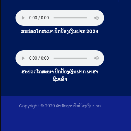
ສະປອດໂຄສະນາ ປົກປ້ອງເງິນຝາກ 2024
ສະປອດໂຄສະນາ ປົກປ້ອງເງິນຝາກ ພາສາ
ຊົນເຜົ່າ
Copyright © 2020 ສໍານັກງານປົກປ້ອງເງິນຝາກ