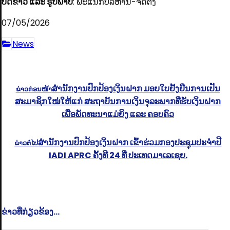
ບົດຂ່າວ ແລະ ຮູບພາບ
: ພະແນກບໍລິຫານ-ຈັດຕັ້ງ
07/05/2026
News
ສຳນັກງານປົກປ້ອງເງິນຝາກ ມອບໃບຢັ້ງຢືນການເປັນ
ຂ່າວກ່ອນໜ້າ
ສະມາຊິກໃໝ່ໃຫ້ແກ່ ສະຖາບັນການເງິນຈຸລະພາກທີ່ຮັບເງິນຝາກ
ເພື່ອພັດທະນາແມ່ຍິງ ແລະ ຄອບຄົວ
ສໍານັກງານປົກປ້ອງເງິນຝາກ ເຂົ້າຮ່ວມກອງປະຊຸມປະຈໍາປີ
ຂ່າວຕໍ່ໄປ
IADI APRC ຄັ້ງທີ 24 ທີ່ ປະເທດມາເລເຊຍ.
ຂ່າວທີ່ກ່ຽວຂ້ອງ...