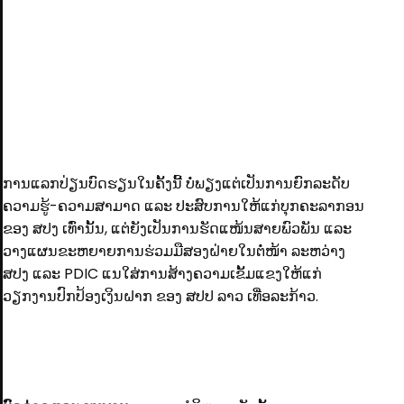
ການແລກປ່ຽນບົດຮຽນໃນຄັ້ງນີ້້ ບໍ່ພຽງແຕ່ເປັນການຍົກລະດັບ
ຄວາມຮູ້-ຄວາມສາມາດ ແລະ ປະສົບການໃຫ້ແກ່ບຸກຄະລາກອນ
ຂອງ ສປງ ເທົ່ານັ້ນ,​ ແຕ່ຍັງເປັນການຮັດແໜ້ນສາຍພົວພັນ ແລະ
ວາງແຜນຂະຫຍາຍການຮ່ວມມືສອງຝ່າຍໃນຕໍ່ໜ້າ ລະຫວ່າງ
ສປງ ແລະ PDIC ແນໃສ່ການສ້າງຄວາມເຂັ້ມແຂງໃຫ້ແກ່
ວຽກງານປົກປ້ອງເງິນຝາກ ຂອງ ສປປ ລາວ ເທື່ອລະກ້າວ.