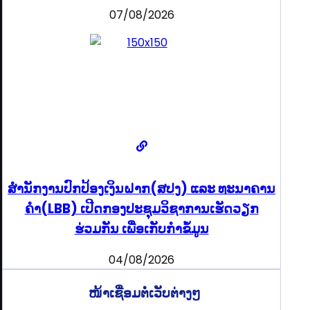
07/08/2026
ສຳນັກງານປົກປ້ອງເງິນຝາກ(ສປງ) ແລະ ທະນາຄານ
ຄຳ(LBB) ເປີດກອງປະຊຸມວິຊາການເຮັດວຽກ
ຮ່ວມກັນ ເພື່ອເກັບກຳຂໍ້ມູນ
04/08/2026
ໜ້າເຊື່ອມຕໍ່ເວັບຕ່າງໆ