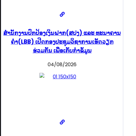
ສຳນັກງານປົກປ້ອງເງິນຝາກ(ສປງ) ແລະ ທະນາຄານ
ຄຳ(LBB) ເປີດກອງປະຊຸມວິຊາການເຮັດວຽກ
ຮ່ວມກັນ ເພື່ອເກັບກຳຂໍ້ມູນ
04/08/2026