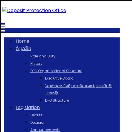
Home
ກ່ຽວກັບ
Role and Duty
History
DPO Organizational Structure
Executive Board
ໂຄງຮ່າງການຈັດຕັ້ງ ສາຍພັກ ແລະ ອົງການຈັດຕັ້ງ
ມະຫາຊົນ
DPO Structure
Legislation
Decree
Decision
Announcements