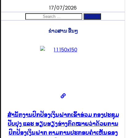
17/07/2026
Search
for:
ຂ່າວສານ ອື່ນໆ
ສໍານັກງານປົກປ້ອງເງິນຝາກເຂົ້າຮ່ວມ ກອງປະຊຸມ
ປັບປຸງ ແລະ ຮຽບຮຽງຮ່າງກົດໝາຍວ່າດ້ວຍການ
ປົກປ້ອງເງິນຝາກ ຕາມການປະກອບຄຳເຫັນຂອງ