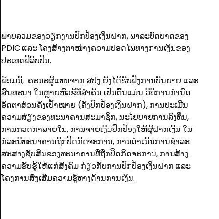
ພາບລວມຂອງວຽກງານປົກປ້ອງເງິນຝາກ, ພາລະບົດບາດຂອງ
PDIC ແລະ ໂຄງສ້າງຕາໜ່າງຄວາມປອດໄພທາງການເງິນຂອງ
ປະເທດຟີລິບປີນ.
ພ້ອມນີ້, ຄະນະຜູ້ແທນຈາກ ສປງ ຍັງໄດ້ຮັບຟັງການບັນຍາຍ ແລະ
ສົນທະນາ ໃນຫຼາຍຫົວຂໍ້ທີ່ສໍາຄັນ ເປັນຕົ້ນແມ່ນ ວິທີການກໍານົດ
ອັດຕາສ່ວນຄັງເປົ້າໝາຍ (ຄັງປົກປ້ອງເງິນຝາກ), ການປະເມີນ
ຄວາມສ່ຽງຂອງທະນາຄານສະມາຊິກ, ນະໂຍບາຍການລົງທຶນ,
ການກວດກາພາຍໃນ, ການຈ່າຍເງິນປົກປ້ອງໃຫ້ຜູ້ຝາກເງິນ ໃນ
ກໍລະນີທະນາຄານຖືກປິດກິດຈະການ, ການດໍາເນີນການຊໍາລະ
ສະສາງຊັບສິນຂອງທະນາຄານທີ່ຖືກປິດກິດຈະການ, ການສ້າງ
ຄວາມຮັບຮູ້ໃຫ້ແກ່ສັງຄົມ ກ່ຽວກັບການປົກປ້ອງເງິນຝາກ ແລະ
ໂຄງການສົ່ງເສີມຄວາມຮູ້ທາງດ້ານການເງິນ.