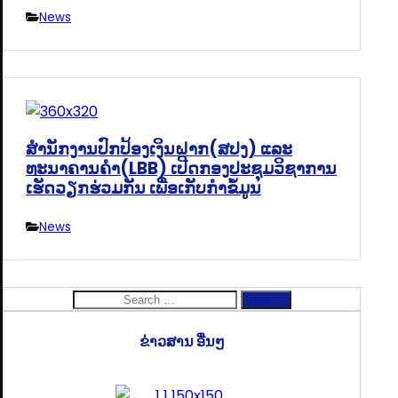
News
ສຳນັກງານປົກປ້ອງເງິນຝາກ(ສປງ) ແລະ
ທະນາຄານຄຳ(LBB) ເປີດກອງປະຊຸມວິຊາການ
ເຮັດວຽກຮ່ວມກັນ ເພື່ອເກັບກຳຂໍ້ມູນ
News
Search
for:
ຂ່າວສານ ອື່ນໆ