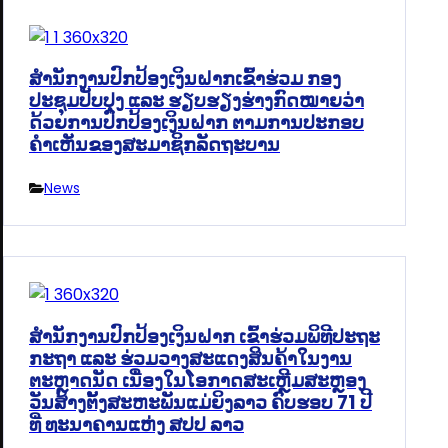
ສໍານັກງານປົກປ້ອງເງິນຝາກເຂົ້າຮ່ວມ ກອງ
ປະຊຸມປັບປຸງ ແລະ ຮຽບຮຽງຮ່າງກົດໝາຍວ່າ
ດ້ວຍການປົກປ້ອງເງິນຝາກ ຕາມການປະກອບ
ຄຳເຫັນຂອງສະມາຊິກລັດຖະບານ
News
ສຳນັກງານປົກປ້ອງເງິນຝາກ ເຂົ້າຮ່ວມພິທີປະຖະ
ກະຖາ ແລະ ຮ່ວມວາງສະແດງສິນຄ້າໃນງານ
ຕະຫຼາດນັດ ເນື່ອງໃນໂອກາດສະເຫຼີມສະຫຼອງ
ວັນສ້າງຕັ້ງສະຫະພັນແມ່ຍິງລາວ ຄົບຮອບ 71 ປີ
ທີ່ ທະນາຄານແຫ່ງ ສປປ ລາວ