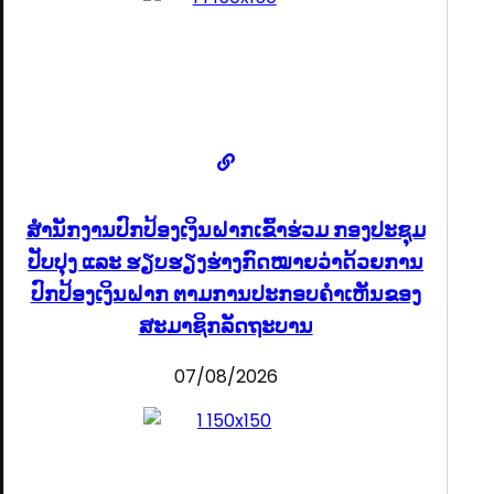
ສໍານັກງານປົກປ້ອງເງິນຝາກເຂົ້າຮ່ວມ ກອງປະຊຸມ
ປັບປຸງ ແລະ ຮຽບຮຽງຮ່າງກົດໝາຍວ່າດ້ວຍການ
ປົກປ້ອງເງິນຝາກ ຕາມການປະກອບຄຳເຫັນຂອງ
ສະມາຊິກລັດຖະບານ
07/08/2026