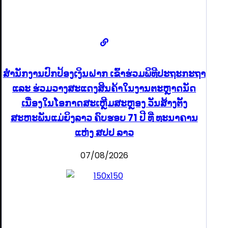
ສຳນັກງານປົກປ້ອງເງິນຝາກ ເຂົ້າຮ່ວມພິທີປະຖະກະຖາ
ແລະ ຮ່ວມວາງສະແດງສິນຄ້າໃນງານຕະຫຼາດນັດ
ເນື່ອງໃນໂອກາດສະເຫຼີມສະຫຼອງ ວັນສ້າງຕັ້ງ
ສະຫະພັນແມ່ຍິງລາວ ຄົບຮອບ 71 ປີ ທີ່ ທະນາຄານ
ແຫ່ງ ສປປ ລາວ
07/08/2026