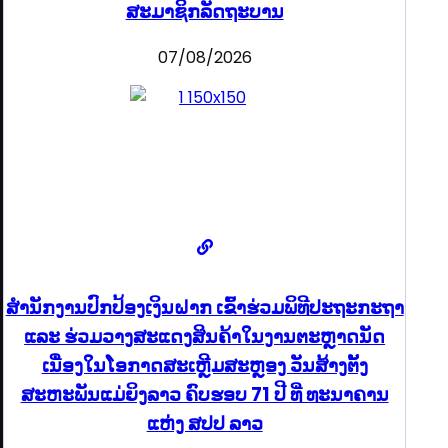
ສະມາຊິກລັດຖະບານ
07/08/2026
ສຳນັກງານປົກປ້ອງເງິນຝາກ ເຂົ້າຮ່ວມພິທີປະຖະກະຖາ
ແລະ ຮ່ວມວາງສະແດງສິນຄ້າໃນງານຕະຫຼາດນັດ
ເນື່ອງໃນໂອກາດສະເຫຼີມສະຫຼອງ ວັນສ້າງຕັ້ງ
ສະຫະພັນແມ່ຍິງລາວ ຄົບຮອບ 71 ປີ ທີ່ ທະນາຄານ
ແຫ່ງ ສປປ ລາວ