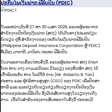
ປະກັນໄພເງິນຝາກ ຟີລິບປິນ (PDIC)
ໃນລະຫວ່າງວັນທີ 27 ຫາ 30 ເມສາ 2026, ຄະນະຜູ້ແທນຈາກ
ສໍານັກງານປົກປ້ອງເງິນຝາກ (ສປງ) ໄດ້ເດີນທາງໄປແລກປ່ຽນ
ບົດຮຽນ ຢູ່ທີ່ ສໍານັກງານຂອງ ປະກັນໄພເງິນຝາກຟີລິບປິນ
(Philippine Deposit Insurance Corporation ຫຼື PDIC)
ທີ່ເມືອງ ມາກາຕີ, ມານິລາ, ປະເທດ ຟີລິບປິນ.
ໃນວາລະການເຄື່ອນໄຫວຄັ້ງນີ້, ຄະນະຜູ້ແທນຈາກ ສປງ ນໍາພາ
ໂດຍ ທ່ານ ນາງ ດາວມະນີວອນ ວິໄລວຽງ ຮອງຫົວໜ້າ ສປງ ໄດ້
ເຂົ້າພົບປະກັບ ທ່ານ ໂຣເບີໂຕ້ ຕ່ານ (Mr. Roberto B. Tan)
ປະທານ ແລະ ຜູ້ບໍລິຫານສູງສຸດ (CEO) ຂອງ PDIC ເພື່ອປຶກສາ
ຫາລື ແລະ ແລກປ່ຽນບົດຮຽນກ່ຽວກັບວຽກງານປົກປ້ອງເງິນ
ຝາກຂອງປະເທດຟີລິບປີນ ຊຶ່ງມີປະສົບການສູງໃນວຽກງານດັ່ງ
ກ່າວ. ເນື້ອໃນສຳຄັນຂອງການສົນທະນາໃນຄັ້ງນີ້ ປະກອບມີ: