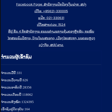
Facebook Page: ສໍານັກງານປົກປ້ອງເງິນຝາກ: ສປງ
ເບີໂທ: +85621-330005
ແຟ໊ກ: 021-330631
ເບີໂທສາຍດ່ວນ: 1524
ທີ່ຢູ່ ຊັ້ນ 4 ຕຶກສຳນັກງານ ຄະນະກຳມະການຄຸ້ມຄອງຫຼັກຊັບ, ຖະໜົນ
ໄກສອນພົມວິຫານ, ບ້ານໂພນສະອາດ, ເມືອງໄຊເສດຖາ, ນະຄອນຫຼວງ
ວຽງຈັນ, ສປປ ລາວ.
ຈຳນວນຜູ້ເຂົ້າຊົມ
ຈໍານວນມື້ນີ້:
331
ຈໍານວນມື້ວານນີ້:
626
ຈໍານວນອາທິດນີ້:
28356
ຈໍານວນເດືອນນີ້:
118062
ຈຳນວນທັງໝົດ:
1324395
ເຂົ້າຊົມຢູ່ປັດຈຸບັນ:
164