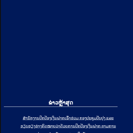
ຂ່າວຫຼ້າສຸດ
ສໍານັກງານປົກປ້ອງເງິນຝາກເຂົ້າຮ່ວມ ກອງປະຊຸມປັບປຸງ ແລະ
ຮຽບຮຽງຮ່າງກົດໝາຍວ່າດ້ວຍການປົກປ້ອງເງິນຝາກ ຕາມການ