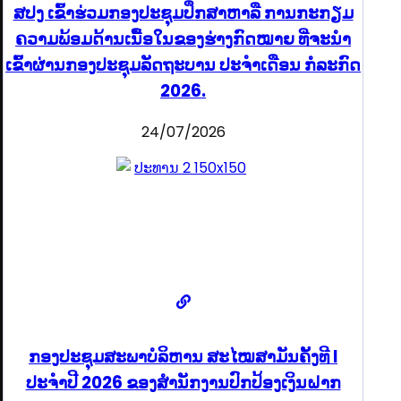
ສປງ ເຂົ້າຮ່ວມກອງປະຊຸມປຶກສາຫາລື ການກະກຽມ
ຄວາມພ້ອມດ້ານເນື້ອໃນຂອງຮ່າງກົດໝາຍ ທີ່ຈະນໍາ
ເຂົ້າຜ່ານກອງປະຊຸມລັດຖະບານ ປະຈໍາເດືອນ ກໍລະກົດ
2026.
24/07/2026
ກອງປະຊຸມສະພາບໍລິຫານ ສະໄໝສາມັນຄັ້ງທີ I
ປະຈຳປີ 2026 ຂອງສຳນັກງານປົກປ້ອງເງິນຝາກ