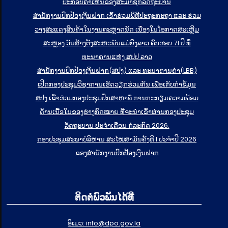
ປະກອບຄຳເຫັນຂອງສະມາຊິກລັດຖະບານ
ສຳນັກງານປົກປ້ອງເງິນຝາກ ເຂົ້າຮ່ວມພິທີປະຖະກະຖາ ແລະ ຮ່ວມ
ວາງສະແດງສິນຄ້າໃນງານຕະຫຼາດນັດ ເນື່ອງໃນໂອກາດສະເຫຼີມ
ສະຫຼອງ ວັນສ້າງຕັ້ງສະຫະພັນແມ່ຍິງລາວ ຄົບຮອບ 71 ປີ ທີ່
ທະນາຄານແຫ່ງ ສປປ ລາວ
ສຳນັກງານປົກປ້ອງເງິນຝາກ(ສປງ) ແລະ ທະນາຄານຄຳ(LBB)
ເປີດກອງປະຊຸມວິຊາການເຮັດວຽກຮ່ວມກັນ ເພື່ອເກັບກຳຂໍ້ມູນ
ສປງ ເຂົ້າຮ່ວມກອງປະຊຸມປຶກສາຫາລື ການກະກຽມຄວາມພ້ອມ
ດ້ານເນື້ອໃນຂອງຮ່າງກົດໝາຍ ທີ່ຈະນໍາເຂົ້າຜ່ານກອງປະຊຸມ
ລັດຖະບານ ປະຈໍາເດືອນ ກໍລະກົດ 2026.
ກອງປະຊຸມສະພາບໍລິຫານ ສະໄໝສາມັນຄັ້ງທີ I ປະຈຳປີ 2026
ຂອງສຳນັກງານປົກປ້ອງເງິນຝາກ
ຕິດຕໍ່ພົວພັນໄດ້ທີ່
ອິເມວ: info@dpo.gov.la