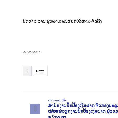
ບົດຂ່າວ ແລະ ຮູບພາບ: ພະແນກບໍລິຫານ-ຈັດຕັ້ງ
07/05/2026
News
ຂ່າວກ່ອນໜ້າ
ສໍານັກງານປົກປ້ອງເງິນຝາກ ຈັດກອງປະຊຸ
ເຜີຍແຜ່ວຽກງານປົກປ້ອງເງິນຝາກ ຢູ່ແຂ
ຊຽງຂວາງ