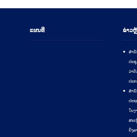
ແຜນທີ່
ຂ່າວຫຼ
ສໍານ
ປະຊຸ
ວ່າດ
ປະກ
ສຳນັ
ປະຖ
ໃນງາ
ສະເຫ
ຍິງລ