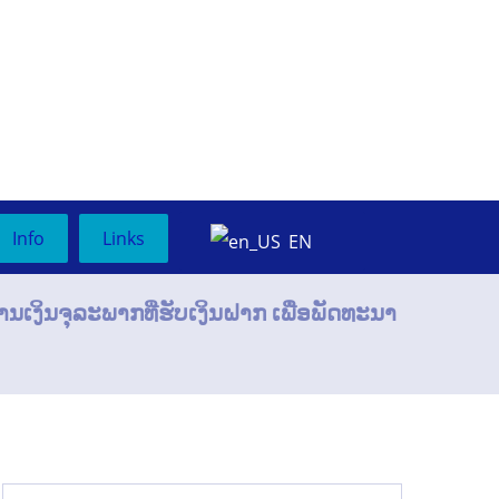
Info
Links
EN
ເງິນຈຸລະພາກທີ່ຮັບເງິນຝາກ ເພື່ອພັດທະນາ