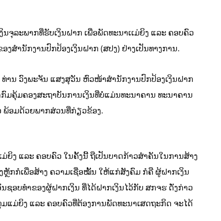
ງິນຈຸລະພາກທີ່ຮັບເງິນຝາກ ເພື່ອພັດທະນາເເມ່ຍິງ ແລະ ຄອບຄົວ
ຂອງສໍານັກງານປົກປ້ອງເງິນຝາກ (ສປງ) ຢ່າງເປັນທາງການ.
 ທ່ານ ວົງພະຈັນ ແສງສຸວັນ ຫົວໜ້າສຳນັກງານປົກປ້ອງເງິນຝາກ
າກົມຄຸ້ມຄອງສະຖາບັນການເງິນທີ່ບໍ່ແມ່ນທະນາຄານ ທະນາຄານ
ພ້ອມດ້ວຍພາກສ່ວນທີ່ກ່ຽວຂ້ອງ.
່ຍິງ ແລະ ຄອບຄົວ ໃນຄັ້ງນີ້ ຖືເປັນບາດກ້າວສໍາຄັນໃນການສ້າງ
ກກໍເພື່ອສ້າງ ຄວາມເຊື່ອໝັ້ນ ໃຫ້ແກ່ສັງຄົມ ກໍຄື ຜູ້ຝາກເງິນ
ອບທໍາຂອງຜູ້ຝາກເງິນ ທີ່ໄດ້ຝາກເງິນໄວ້ກັບ ສກຈຮ ດັ່ງກ່າວ
ຸ່ມແມ່ຍິງ ແລະ ຄອບຄົວທີ່ຕ້ອງການພັດທະນາເສດຖະກິດ ຈະໄດ້