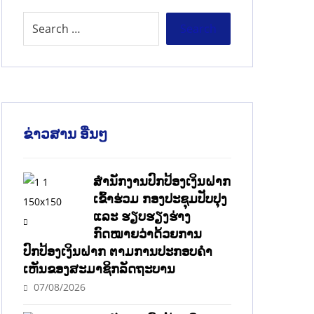
ຂ່າວສານ ອື່ນໆ
ສໍານັກງານປົກປ້ອງເງິນຝາກ
ເຂົ້າຮ່ວມ ກອງປະຊຸມປັບປຸງ
ແລະ ຮຽບຮຽງຮ່າງ
ກົດໝາຍວ່າດ້ວຍການ
ປົກປ້ອງເງິນຝາກ ຕາມການປະກອບຄຳ
ເຫັນຂອງສະມາຊິກລັດຖະບານ
07/08/2026