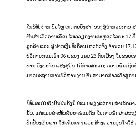
ໃນພິທີ, ທ່ານ ບົວໄຫຼ ເກດຕະວົງສາ, ຮອງຜູ້ອຳນວຍການ 
ຜົນສຳເລັດການເຄື່ອນໄຫວວຽກງານຕະຫຼອດໄລຍະ 17 ປີ ນັບແ
ລູກຄ້າ ແລະ ຜູ້ຝາກເງິນທີ່ເຄື່ອນໄຫວຕົວຈິງ ຈໍານວນ 17
ບໍລິການກວມເອົາ 06 ແຂວງ ແລະ 23 ຕົວເມືອງ ໃນຂອບເຂ
ທ່ານ ວົງພະຈັນ ແສງສຸວັນ ໄດ້ກ່າວສະແດງຄວາມຊົມເຊີຍຕໍ່
ມາດຕະຖານການບໍລິຫານງານ ຈົນສາມາດກ້າວເຂົ້າສູ່ການເ
ພິທີມອບໃບຢັ້ງຢືນໃນຄັ້ງນີ້ ບໍ່ແມ່ນພຽງແຕ່ການສຳເລັດຕ
ນັ້ນ, ແຕ່ແມ່ນຄຳໝັ້ນສັນຍາຮ່ວມກັນ ໃນການຮັກສາສ
ປົກປ້ອງເງິນຝາກໃຫ້ເຂັ້ມແຂງ ແລະ ສ້າງຄວາມອຸ່ນໃຈໃຫ້ແ