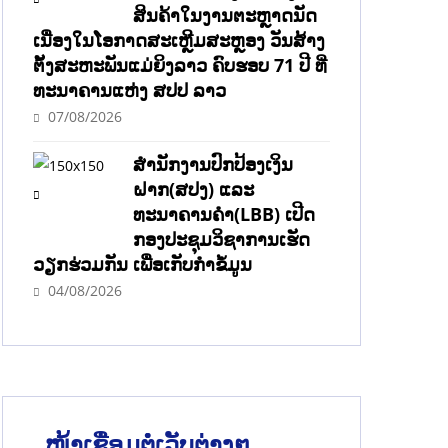
ສິນຄ້າໃນງານຕະຫຼາດນັດ
ເນື່ອງໃນໂອກາດສະເຫຼີມສະຫຼອງ ວັນສ້າງ
ຕັ້ງສະຫະພັນແມ່ຍິງລາວ ຄົບຮອບ 71 ປີ ທີ່
ທະນາຄານແຫ່ງ ສປປ ລາວ
07/08/2026
ສຳນັກງານປົກປ້ອງເງິນ
ຝາກ(ສປງ) ແລະ
ທະນາຄານຄຳ(LBB) ເປີດ
ກອງປະຊຸມວິຊາການເຮັດ
ວຽກຮ່ວມກັນ ເພື່ອເກັບກຳຂໍ້ມູນ
04/08/2026
ໜ້າເຊື່ອມຕໍ່ເວັບຕ່າງໆ