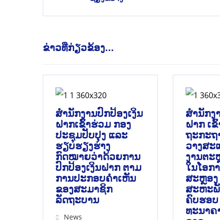
ຂ່າວທີ່ກ່ຽວຂ້ອງ...
ສໍານັກງານປົກປ້ອງເງິນ
ສຳນັກງາ
ຝາກເຂົ້າຮ່ວມ ກອງ
ຝາກ ເຂົ
ປະຊຸມປັບປຸງ ແລະ
ຖະກະຖາ
ຮຽບຮຽງຮ່າງ
ວາງສະແ
ກົດໝາຍວ່າດ້ວຍການ
ງານຕະຫຼ
ປົກປ້ອງເງິນຝາກ ຕາມ
ໃນໂອກາ
ການປະກອບຄຳເຫັນ
ສະຫຼອງ ວ
ຂອງສະມາຊິກ
ສະຫະພັ
ລັດຖະບານ
ຄົບຮອບ 7
ທະນາຄາ
News