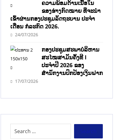
ຄວາມພ້ອມດ້ານເນື້ອໃນ
ຂອງຮ່າງກົດໝາຍ ທີ່ຈະນໍາ
ເຂົ້າຜ່ານກອງປະຊຸມລັດຖະບານ ປະຈໍາ
ເດືອນ ກໍລະກົດ 2026.
24/07/2026
ກອງປະຊຸມສະພາບໍລິຫານ
ສະໄໝສາມັນຄັ້ງທີ I
ປະຈຳປີ 2026 ຂອງ
ສຳນັກງານປົກປ້ອງເງິນຝາກ
17/07/2026