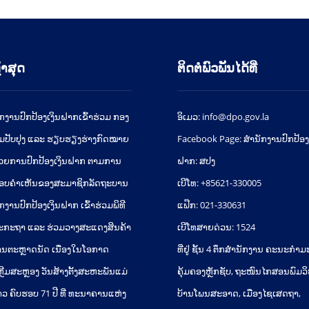
້າສຸດ
ຕິດຕໍ່ພົວພັນໄດ້ທີ່
ັກງານປົກປ້ອງເງິນຝາກເຂົ້າຮ່ວມ ກອງ
ອິເມວ: info@dpo.gov.la
ມປັບປຸງ ແລະ ຮຽບຮຽງຮ່າງກົດໝາຍ
Facebook Page: ສໍານັກງານປົກປ້ອງ
້ວຍການປົກປ້ອງເງິນຝາກ ຕາມການ
ຝາກ: ສປງ
ອບຄຳເຫັນຂອງສະມາຊິກລັດຖະບານ
ເບີໂທ: +85621-330005
ກງານປົກປ້ອງເງິນຝາກ ເຂົ້າຮ່ວມພິທີ
ແຟ໊ກ: 021-330631
ະກະຖາ ແລະ ຮ່ວມວາງສະແດງສິນຄ້າ
ເບີໂທສາຍດ່ວນ: 1524
ນຕະຫຼາດນັດ ເນື່ອງໃນໂອກາດ
ທີ່ຢູ່ ຊັ້ນ 4 ຕຶກສຳນັກງານ ຄະນະກຳ
ຼີມສະຫຼອງ ວັນສ້າງຕັ້ງສະຫະພັນແມ່
ຄຸ້ມຄອງຫຼັກຊັບ, ຖະໜົນໄກສອນພົມວ
າວ ຄົບຮອບ 71 ປີ ທີ່ ທະນາຄານແຫ່ງ
ບ້ານໂພນສະອາດ, ເມືອງໄຊເສດຖາ,