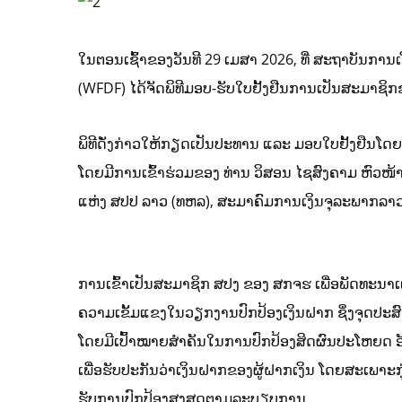
ໃນຕອນເຊົ້າຂອງວັນທີ 29 ເມສາ 2026, ທີ່ ສະຖາບັນການເ
(WFDF) ໄດ້ຈັດພິທີມອບ-ຮັບໃບຢັ້ງຢືນການເປັນສະມາຊິກ
ພິທີດັ່ງກ່າວໃຫ້ກຽດເປັນປະທານ ແລະ ມອບໃບຢັ້ງຢືນໂດຍ
ໂດຍມີການເຂົ້າຮ່ວມຂອງ ທ່ານ ວິສອນ ໄຊສົງຄາມ ຫົວໜ້
ແຫ່ງ ສປປ ລາວ (ທຫລ), ສະມາຄົມການເງິນຈຸລະພາກລາວ 
ການເຂົ້າເປັນສະມາຊິກ ສປງ ຂອງ ສກຈຮ ເພື່ອພັດທະນາເເມ
ຄວາມເຂັ້ມແຂງໃນວຽກງານປົກປ້ອງເງິນຝາກ ຊຶ່ງຈຸດປະສົງຫຼັ
ໂດຍມີເປົ້າໝາຍສໍາຄັນໃນການປົກປ້ອງສິດຜົນປະໂຫຍດ ອັນຊ
ເພື່ອຮັບປະກັນວ່າເງິນຝາກຂອງຜູ້ຝາກເງິນ ໂດຍສະເພາະກ
ຮັບການປົກປ້ອງສູງສຸດຕາມລະບຽບການ.