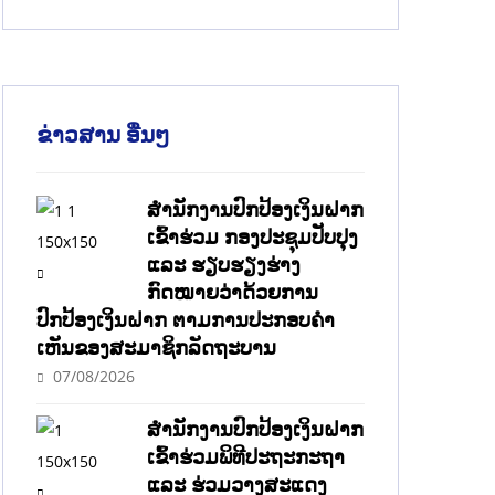
ຂ່າວສານ ອື່ນໆ
ສໍານັກງານປົກປ້ອງເງິນຝາກ
ເຂົ້າຮ່ວມ ກອງປະຊຸມປັບປຸງ
ແລະ ຮຽບຮຽງຮ່າງ
ກົດໝາຍວ່າດ້ວຍການ
ປົກປ້ອງເງິນຝາກ ຕາມການປະກອບຄຳ
ເຫັນຂອງສະມາຊິກລັດຖະບານ
07/08/2026
ສຳນັກງານປົກປ້ອງເງິນຝາກ
ເຂົ້າຮ່ວມພິທີປະຖະກະຖາ
ແລະ ຮ່ວມວາງສະແດງ