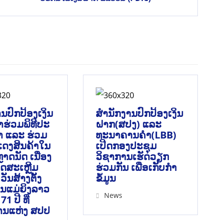
ນປົກປ້ອງເງິນ
ສຳນັກງານປົກປ້ອງເງິນ
້າຮ່ວມພິທີປະ
ຝາກ(ສປງ) ແລະ
 ແລະ ຮ່ວມ
ທະນາຄານຄຳ(LBB)
ດງສິນຄ້າໃນ
ເປີດກອງປະຊຸມ
າດນັດ ເນື່ອງ
ວິຊາການເຮັດວຽກ
ດສະເຫຼີມ
ຮ່ວມກັນ ເພື່ອເກັບກຳ
ັນສ້າງຕັ້ງ
ຂໍ້ມູນ
ນແມ່ຍິງລາວ
News
1 ປີ ທີ່
ນແຫ່ງ ສປປ