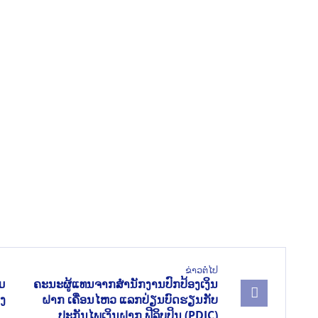
ຂ່າວຕໍ່ໄປ
ມ
ຄະນະຜູ້ແທນຈາກສຳນັກງານປົກປ້ອງເງິນ
ວງ
ຝາກ ເຄື່ອນໄຫວ ແລກປ່ຽນບົດຮຽນກັບ
ປະກັນໄພເງິນຝາກ ຟີລິບປິນ (PDIC)