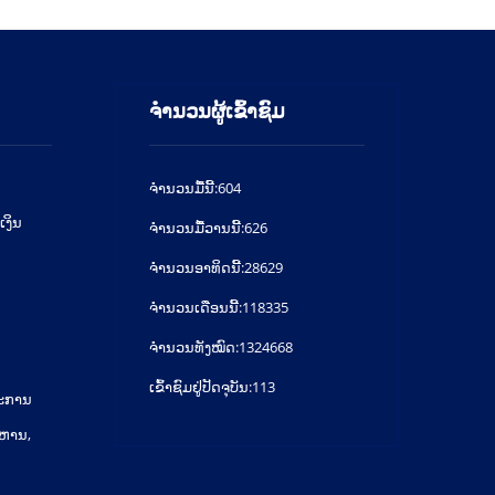
ຈຳນວນຜູ້ເຂົ້າຊົມ
ຈໍານວນມື້ນີ້:
604
ເງິນ
ຈໍານວນມື້ວານນີ້:
626
ຈໍານວນອາທິດນີ້:
28629
ຈໍານວນເດືອນນີ້:
118335
ຈຳນວນທັງໝົດ:
1324668
ເຂົ້າຊົມຢູ່ປັດຈຸບັນ:
113
ມະການ
ິຫານ,