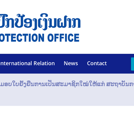
International Relation
News
Contact
 ມອບໃບຢັ້ງຢືນການເປັນສະມາຊິກໃໝ່ໃຫ້ແກ່ ສະຖາບັນການ