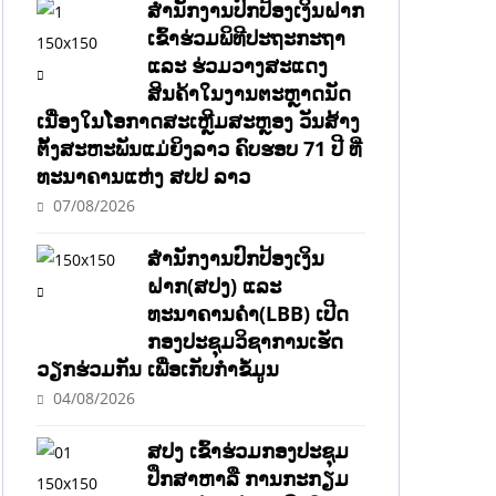
ສຳນັກງານປົກປ້ອງເງິນຝາກ
ເຂົ້າຮ່ວມພິທີປະຖະກະຖາ
ແລະ ຮ່ວມວາງສະແດງ
ສິນຄ້າໃນງານຕະຫຼາດນັດ
ເນື່ອງໃນໂອກາດສະເຫຼີມສະຫຼອງ ວັນສ້າງ
ຕັ້ງສະຫະພັນແມ່ຍິງລາວ ຄົບຮອບ 71 ປີ ທີ່
ທະນາຄານແຫ່ງ ສປປ ລາວ
07/08/2026
ສຳນັກງານປົກປ້ອງເງິນ
ຝາກ(ສປງ) ແລະ
ທະນາຄານຄຳ(LBB) ເປີດ
ກອງປະຊຸມວິຊາການເຮັດ
ວຽກຮ່ວມກັນ ເພື່ອເກັບກຳຂໍ້ມູນ
04/08/2026
ສປງ ເຂົ້າຮ່ວມກອງປະຊຸມ
ປຶກສາຫາລື ການກະກຽມ