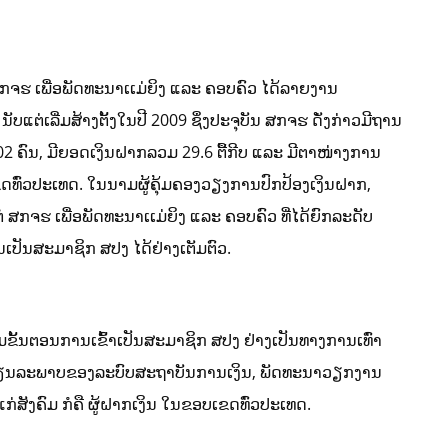
ສກຈຮ ເພື່ອພັດທະນາເເມ່ຍິງ ແລະ ຄອບຄົວ ໄດ້ລາຍງານ
ຕ່ເລີ່ມສ້າງຕັ້ງໃນປີ 2009 ຊຶ່ງປະຈຸບັນ ສກຈຮ ດັ່ງກ່າວມີຖານ
,102 ຄົນ, ມີຍອດເງິນຝາກລວມ 29.6 ຕື້ກີບ ແລະ ມີຕາໜ່າງການ
ດທົ່ວປະເທດ. ໃນນາມຜູ້ຄຸ້ມຄອງວຽງການປົກປ້ອງເງິນຝາກ,
 ສກຈຮ ເພື່ອພັດທະນາເເມ່ຍິງ ແລະ ຄອບຄົວ ທີ່ໄດ້ຍົກລະດັບ
ປັນສະມາຊິກ ສປງ ໄດ້ຢ່າງເຕັມຕົວ.
າມຂັ້ນຕອນການເຂົ້າເປັນສະມາຊິກ ສປງ ຢ່າງເປັນທາງການເທົ່າ
ະຖຽນລະພາບຂອງລະບົບສະຖາບັນການເງິນ, ພັດທະນາວຽກງານ
ກ່ສັງຄົມ ກໍຄື ຜູ້ຝາກເງິນ ໃນຂອບເຂດທົ່ວປະເທດ.