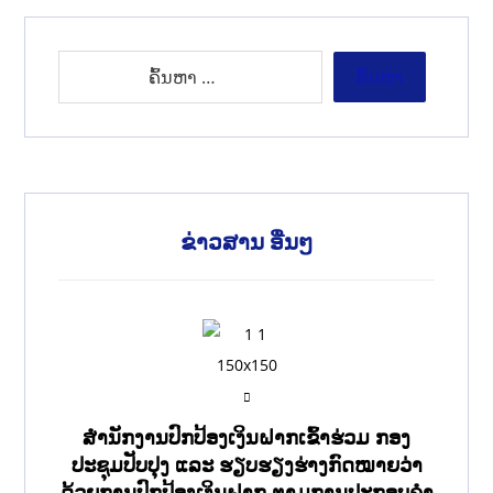
ຂ່າວສານ ອື່ນໆ
ສໍານັກງານປົກປ້ອງເງິນຝາກເຂົ້າຮ່ວມ ກອງ
ປະຊຸມປັບປຸງ ແລະ ຮຽບຮຽງຮ່າງກົດໝາຍວ່າ
ດ້ວຍການປົກປ້ອງເງິນຝາກ ຕາມການປະກອບຄຳ