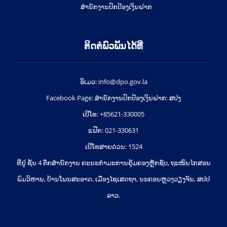
ສຳນັກງານປົກປ້ອງເງິນຝາກ
ຕິດຕໍ່ພົວພັນໄດ້ທີ່
ອິເມວ: info@dpo.gov.la
Facebook Page: ສໍານັກງານປົກປ້ອງເງິນຝາກ: ສປງ
ເບີໂທ: +85621-330005
ແຟ໊ກ: 021-330631
ເບີໂທສາຍດ່ວນ: 1524
ທີ່ຢູ່ ຊັ້ນ 4 ຕຶກສຳນັກງານ ຄະນະກຳມະການຄຸ້ມຄອງຫຼັກຊັບ, ຖະໜົນໄກສອນ
ພົມວິຫານ, ບ້ານໂພນສະອາດ, ເມືອງໄຊເສດຖາ, ນະຄອນຫຼວງວຽງຈັນ, ສປປ
ລາວ.