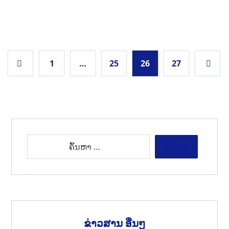
1
…
25
26
27
ຂ່າວສານ ອື່ນໆ