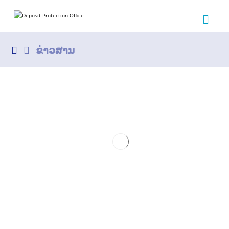
ຂ່າວສານ
ຄູ-ອາຈານ ແລະ ນັກສຶກສາສະຖາບັນການ
ທະນາຄານເຊື່ອມຊຶມດໍາລັດວ່າດ້ວຍການ
ປົກປ້ອງເງິນຝາກ
17/11/2020
ສໍານັກງານປົກປ້ອງເງິນຝາກ (ສປງ) ສືບຕໍ່ເດີນໜ້າໃນການ
ເຜີຍແຜ່ວຽກງານປົກປ້ອງເງິນຝາກໃຫ້ແກ່ສັງຄົມ ຊຶ່ງຄັ້ງນີ້ໄດ້ລົງ
ເຜີຍແຜ່ ດໍາລັດວ່າດ້ວຍການປົກປ້ອງເງິນຝາກ ໃຫ້ແກ່ບັນດາຄູ-