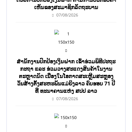
ເຫັນຂອງສະມາຊິກລັດຖະບານ
07/08/2026
ສຳນັກງານປົກປ້ອງເງິນຝາກ ເຂົ້າຮ່ວມພິທີປະຖະ
ກະຖາ ແລະ ຮ່ວມວາງສະແດງສິນຄ້າໃນງານ
ຕະຫຼາດນັດ ເນື່ອງໃນໂອກາດສະເຫຼີມສະຫຼອງ
ວັນສ້າງຕັ້ງສະຫະພັນແມ່ຍິງລາວ ຄົບຮອບ 71 ປີ
ທີ່ ທະນາຄານແຫ່ງ ສປປ ລາວ
07/08/2026