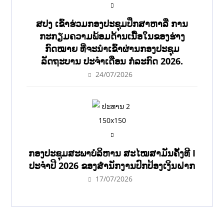
ສປງ ເຂົ້າຮ່ວມກອງປະຊຸມປຶກສາຫາລື ການ
ກະກຽມຄວາມພ້ອມດ້ານເນື້ອໃນຂອງຮ່າງ
ກົດໝາຍ ທີ່ຈະນໍາເຂົ້າຜ່ານກອງປະຊຸມ
ລັດຖະບານ ປະຈໍາເດືອນ ກໍລະກົດ 2026.
24/07/2026
ກອງປະຊຸມສະພາບໍລິຫານ ສະໄໝສາມັນຄັ້ງທີ I
ປະຈຳປີ 2026 ຂອງສຳນັກງານປົກປ້ອງເງິນຝາກ
17/07/2026