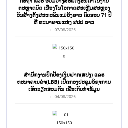
ກະຖາ ແລະ ຮ່ວມວາງສະແດງສິນຄ້າໃນງານ
ຕະຫຼາດນັດ ເນື່ອງໃນໂອກາດສະເຫຼີມສະຫຼອງ
ວັນສ້າງຕັ້ງສະຫະພັນແມ່ຍິງລາວ ຄົບຮອບ 71 ປີ
ທີ່ ທະນາຄານແຫ່ງ ສປປ ລາວ
07/08/2026
ສຳນັກງານປົກປ້ອງເງິນຝາກ(ສປງ) ແລະ
ທະນາຄານຄຳ(LBB) ເປີດກອງປະຊຸມວິຊາການ
ເຮັດວຽກຮ່ວມກັນ ເພື່ອເກັບກຳຂໍ້ມູນ
04/08/2026