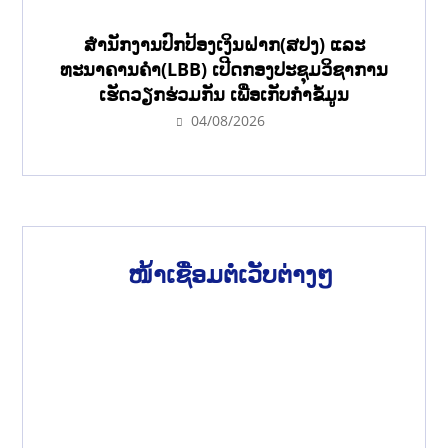
ສຳນັກງານປົກປ້ອງເງິນຝາກ(ສປງ) ແລະ
ທະນາຄານຄຳ(LBB) ເປີດກອງປະຊຸມວິຊາການ
ເຮັດວຽກຮ່ວມກັນ ເພື່ອເກັບກຳຂໍ້ມູນ
04/08/2026
ໜ້າເຊື່ອມຕໍ່ເວັບຕ່າງໆ