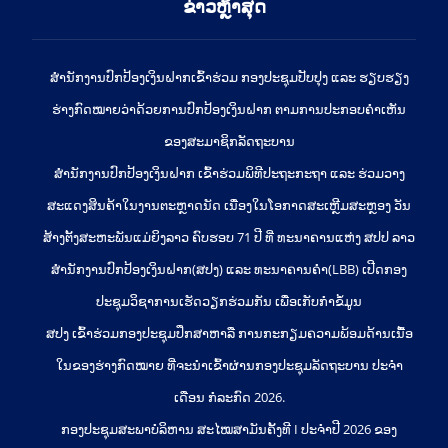
ຂ່າວຫຼ້າສຸດ
ສໍານັກງານປົກປ້ອງເງິນຝາກເຂົ້າຮ່ວມ ກອງປະຊຸມປັບປຸງ ແລະ ຮຽບຮຽງ
ຮ່າງກົດໝາຍວ່າດ້ວຍການປົກປ້ອງເງິນຝາກ ຕາມການປະກອບຄຳເຫັນ
ຂອງສະມາຊິກລັດຖະບານ
ສຳນັກງານປົກປ້ອງເງິນຝາກ ເຂົ້າຮ່ວມພິທີປະຖະກະຖາ ແລະ ຮ່ວມວາງ
ສະແດງສິນຄ້າໃນງານຕະຫຼາດນັດ ເນື່ອງໃນໂອກາດສະເຫຼີມສະຫຼອງ ວັນ
ສ້າງຕັ້ງສະຫະພັນແມ່ຍິງລາວ ຄົບຮອບ 71 ປີ ທີ່ ທະນາຄານແຫ່ງ ສປປ ລາວ
ສຳນັກງານປົກປ້ອງເງິນຝາກ(ສປງ) ແລະ ທະນາຄານຄຳ(LBB) ເປີດກອງ
ປະຊຸມວິຊາການເຮັດວຽກຮ່ວມກັນ ເພື່ອເກັບກຳຂໍ້ມູນ
ສປງ ເຂົ້າຮ່ວມກອງປະຊຸມປຶກສາຫາລື ການກະກຽມຄວາມພ້ອມດ້ານເນື້ອ
ໃນຂອງຮ່າງກົດໝາຍ ທີ່ຈະນໍາເຂົ້າຜ່ານກອງປະຊຸມລັດຖະບານ ປະຈໍາ
ເດືອນ ກໍລະກົດ 2026.
ກອງປະຊຸມສະພາບໍລິຫານ ສະໄໝສາມັນຄັ້ງທີ I ປະຈຳປີ 2026 ຂອງ