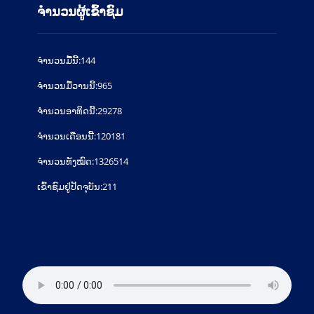
ຈຳນວນຜູ້ເຂົ້າຊົມ
ຈໍານວນມື້ນີ້:
144
ຈໍານວນມື້ວານນີ້:
965
ຈໍານວນອາທິດນີ້:
29278
ຈໍານວນເດືອນນີ້:
120181
ຈຳນວນທັງໝົດ:
1326514
ເຂົ້າຊົມຢູ່ປັດຈຸບັນ:
211