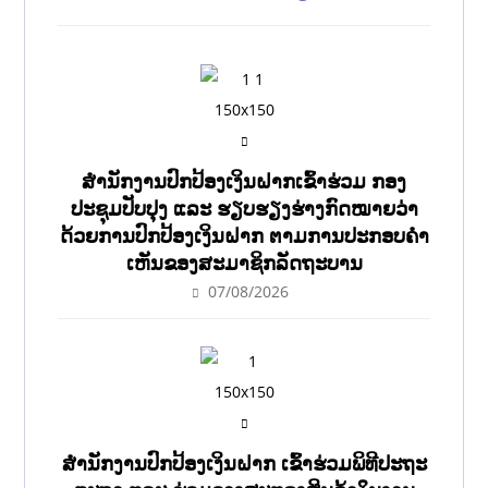
ສໍານັກງານປົກປ້ອງເງິນຝາກເຂົ້າຮ່ວມ ກອງ
ປະຊຸມປັບປຸງ ແລະ ຮຽບຮຽງຮ່າງກົດໝາຍວ່າ
ດ້ວຍການປົກປ້ອງເງິນຝາກ ຕາມການປະກອບຄຳ
ເຫັນຂອງສະມາຊິກລັດຖະບານ
07/08/2026
ສຳນັກງານປົກປ້ອງເງິນຝາກ ເຂົ້າຮ່ວມພິທີປະຖະ