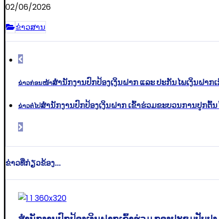
02/06/2026
ຂ່າວສານ
ສຳນັກງານປົກປ້ອງເງິນຝາກ ແລະ ປະກັນໄພເງິນຝາກເກົ
ຂ່າວກ່ອນໜ້າ
ສໍານັກງານປົກປ້ອງເງິນຝາກ ເຂົ້າຮ່ວມຂະບວນການປູກຕົ້
ຂ່າວຕໍ່ໄປ
ຂ່າວທີ່ກ່ຽວຂ້ອງ...
ສໍານັກງານປົກປ້ອງເງິນຝາກເຂົ້າຮ່ວມ ກອງປະຊຸມປັ