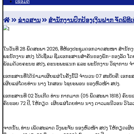
ເຊື່ອມຕໍ່
ຂ່າວສານ
ສໍານັກງານປົກປ້ອງເງິນຝາກ ຈັດພິ
ໃນວັນທີ 28 ພຶດສະພາ 2026, ທີ່ຫ້ອງປະຊຸມດອກວາດສະໜາ ສຳນັກງາ
ພະນັກງານ ສປງ ໄດ້ເຊື່ອມ ຊືມເອກະສານສໍາຄັນຂອງພັກ-ຂອງລັດ ໂດ
ພ້ອມດ້ວຍຄະນະ ສປງ, ຄະນະພະແນກ ແລະ ພະນັກງານ ວິຊາການ ຈໍານວ
ເອກະສານທີ່ໄດ້ນໍາມາເຜີຍແຜ່ໃນຄັ້ງນີ້ມີ ຈໍານວນ 07 ສະບັບຄື: ເອ
ເຜີຍແຜ່ໂດຍທ່ານ ນາງ ໄກສອນ ໄຊຍະພອນ ຮອງຫົວໜ້າ ສປງ.
ເອກະສານທີ 02 ວັນເກີດ ທ່ານ ກາກມາກ (05 ພຶດສະພາ 1818) ຄົບຮ
ຄົບຮອບ 72 ປີ, ໃຫ້ກຽດ ເຜີຍແຜ່ໂດຍທ່ານ ນາງ ດາວມະນີວອນ ວິໄລ
ຈາກນັ້ນ, ທ່ານ ເພັດສະລາດ ວົງພະຈັນ ຮອງຫົວໜ້າ ສປງ ໃຫ້ກຽດເ