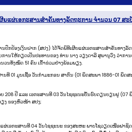
ທີເຜີຍແຜ່ເອກະສານສໍາຄັນທາງລັດຖະການ ຈໍານວນ 07 ສະບ
ນປົກປ້ອງເງິນຝາກ (ສປງ) ໄດ້ຈັດພິທີເຜີຍແຜ່ເອກະສານສໍາຄັນທາງລັ
ຍການໃຫ້ກຽດເປັນປະທານຂອງ ທ່ານ ນາງ ວຽງດາລີ ສຸພານຸວົງ ວ່າການ
ນທັງໝົດ 51 ຄົນ ເຂົ້າຮ່ວມຢ່າງພ້ອມພຽງ.
ກະສານທີ 01 ມູນເຊື້ອ ວັນກໍາມະກອນ ສາກົນ (01 ພຶດສະພາ 1886-01 ພຶດ
ອບ 208 ປີ ແລະ ເອກະສານທີ 03 ວັນໄຊຊະນະບັັ້ນຮົບດຽນບຽນຟູ (07
ວຽງ ຮອງຫົວໜ້າ ສປງ;
ຜີຍແຜ່ເອກະສານທີ 04 ວັນໄຊຊະນະ ຂອງສະຫະ ພາບໂຊວຽດເໜືອຟາຊິດເຢຍ