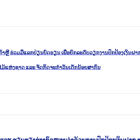
າຫຼີ ຮ່ວມມືແລກປ່ຽນບົດຮຽນ ເພື່ອຍົກລະດັບວຽກງານປົກປ້ອງເງິນຝາ
ນໄມ້ແຫ່ງຊາດ ແລະ ຈັດກິດຈະກຳວັນເດັກນ້ອຍສາກົນ
ບປຸງ ແລະ ຮຽບຮຽງຮ່າງກົດໝາຍວ່າດ້ວຍການປົກປ້ອງເງິນຝ