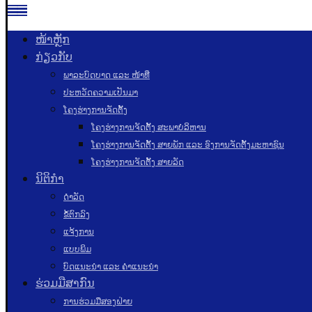
ໜ້າຫຼັກ
ກ່ຽວກັບ
ພາລະບົດບາດ ແລະ ໜ້າທີ່
ປະຫວັດຄວາມເປັນມາ
ໂຄງຮ່າງການຈັດຕັ້ງ
ໂຄງຮ່າງການຈັດຕັ້ງ ສະພາບໍລິຫານ
ໂຄງຮ່າງການຈັດຕັ້ງ ສາຍພັກ ແລະ ອົງການຈັດຕັ້ງມະຫາຊົນ
ໂຄງຮ່າງການຈັດຕັ້ງ ສາຍລັດ
ນິຕິກຳ
ດຳລັດ
ຂໍ້ຕົກລົງ
ແຈ້ງການ
ແບບພິມ
ບົດແນະນໍາ ແລະ ຄໍາແນະນໍາ
ຮ່ວມມືສາກົນ
ການຮ່ວມມືສອງຝ່າຍ