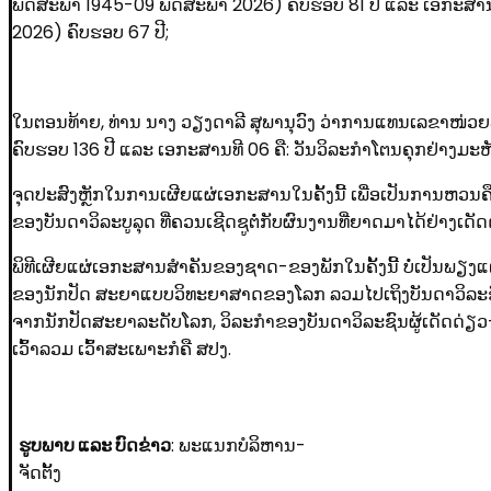
ພຶດສະພາ 1945-09 ພຶດສະພາ 2026) ຄົບຮອບ 81 ປີ ແລະ ເອກະສານທີ 
2026) ຄົບຮອບ 67 ປີ;
ໃນຕອນທ້າຍ, ທ່ານ ນາງ ວຽງດາລີ ສຸພານຸວົງ ວ່າການແທນເລຂາໜ່ວຍພ
ຄົບຮອບ 136 ປີ ແລະ ເອກະສານທີ 06 ຄື: ວັນວິລະກໍາໂຕນຄຸກຢ່າງ
ຈຸດປະສົງຫຼັກໃນການເຜີຍແຜ່ເອກະສານໃນຄັ້ງນີ້ ເພື່ອເປັນການຫວນ
ຂອງບັນດາວິລະບູລຸດ ທີ່ຄວນເຊີດຊູຕໍ່ກັບຜົນງານທີ່ຍາດມາໄດ້ຢ່າງເດ
ພິທີເຜີຍແຜ່ເອກະສານສໍາຄັນຂອງຊາດ-ຂອງພັກໃນຄັ້ງນີ້ ບໍ່ເປັນພຽງແ
ຂອງນັກປັດ ສະຍາແບບວິທະຍາສາດຂອງໂລກ ລວມໄປເຖິງບັນດາວິລະຊົ
ຈາກນັກປັດສະຍາລະດັບໂລກ, ວິລະກໍາຂອງບັນດາວິລະຊົນຜູ້ເດັດດ່ຽວ-
ເວົ້າລວມ ເວົ້າສະເພາະກໍຄື ສປງ.
ຮູບພາບ ແລະ ບົດຂ່າວ
: ພະແນກບໍລິຫານ-
ຈັດຕັ້ງ