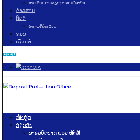
ການເຄື່ອນໄຫວວຽກງານຮ່ວມມືສາກົນ
ຂ່າວສານ
ຕິດຕໍ່
ຄຳຖາມທີ່ພົບເລື່ອຍ
ຂໍ້ມູນ
ເຊື່ອມຕໍ່
LA
ໜ້າຫຼັກ
ກ່ຽວກັບ
ພາລະບົດບາດ ແລະ ໜ້າທີ່