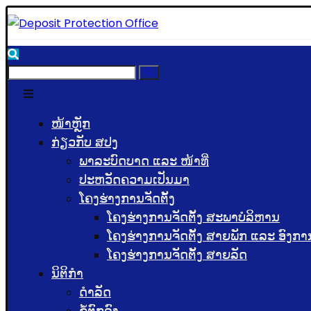
ໜ້າຫຼັກ
ກ່ຽວກັບ ສປງ
ພາລະບົດບາດ ແລະ ໜ້າທີ່
ປະຫວັດຄວາມເປັນມາ
ໂຄງຮ່າງການຈັດຕັ້ງ
ໂຄງຮ່າງການຈັດຕັ້ງ ສະພາບໍລິຫານ
ໂຄງຮ່າງການຈັດຕັ້ງ ສາຍພັກ ແລະ ອົງກາ
ໂຄງຮ່າງການຈັດຕັ້ງ ສາຍລັດ
ນິຕິກຳ
ດຳລັດ
ຂໍ້ຕົກລົງ