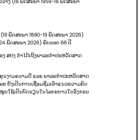
ຽງຂວາງ (18 ພຶດສະພາ 1959-18 ພຶດສະພາ
ນ (19 ພຶດສະພາ 1890-19 ພຶດສະພາ 2026)
24 ພຶດສະພາ 2026) ຄົບຮອບ 66 ປີ.
ຂອງ ສປງ ກໍາໄດ້ເຖິງພາລະກໍາປະຫວັດສາດ
ກເຖິງຄຸນງາມຄວາມດີ ແລະ ພາລະກໍາປະຫວັດສາດ
 ຍັງເປັນການເຊື່່ອມຊືມເອົາແນວຄວາມຄິດ
ດ ປັບໝູນໃຊ້ເປັນບົດຮຽນໃນໄລຍະຍາວໃນອົງກອນ