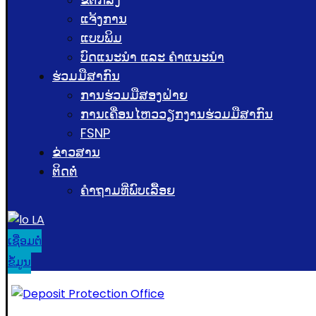
ແຈ້ງການ
ແບບພິມ
ບົດແນະນໍາ ແລະ ຄໍາແນະນໍາ
ຮ່ວມມືສາກົນ
ການຮ່ວມມືສອງຝ່າຍ
ການເຄື່ອນໄຫວວຽກງານຮ່ວມມືສາກົນ
FSNP
ຂ່າວສານ
ຕິດຕໍ່
ຄຳຖາມທີ່ພົບເລື້ອຍ
LA
ເຊື່ອມຕໍ່
ຂໍ້ມູນ