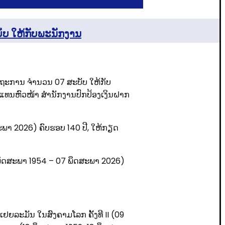
ັບ ໃຫ້ກັບພະນັກງານ
ດຖະການ ຈໍານວນ 07 ສະບັບ ໃຫ້ກັບ
ແທນຫົວໜ້າ ສໍານັກງານປົກປ້ອງເງິນຝາກ
ສະພາ 2026) ຄົບຮອບ 140 ປີ, ໃຫ້ກຽດ
 ພຶດສະພາ 1954 – 07 ພຶດສະພາ 2026)
ລະມັນ ໃນສົງຄາມໂລກ ຄັ້ງທີ II (09