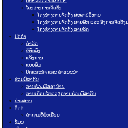
ປະຫວັດຄວາມເປັນມາ
ໂຄງຮ່າງການຈັດຕັ້ງ
ໂຄງຮ່າງການຈັດຕັ້ງ ສະພາບໍລິຫານ
ໂຄງຮ່າງການຈັດຕັ້ງ ສາຍພັກ ແລະ ອົງການຈັດຕັ້
ໂຄງຮ່າງການຈັດຕັ້ງ ສາຍລັດ
ນິຕິກຳ
ດຳລັດ
ຂໍ້ຕົກລົງ
ແຈ້ງການ
ແບບພິມ
ບົດແນະນໍາ ແລະ ຄໍາແນະນໍາ
ຮ່ວມມືສາກົນ
ການຮ່ວມມືສອງຝ່າຍ
ການເຄື່ອນໄຫວວຽກງານຮ່ວມມືສາກົນ
ຂ່າວສານ
ຕິດຕໍ່
ຄຳຖາມທີ່ພົບເລື່ອຍ
ຂໍ້ມູນ