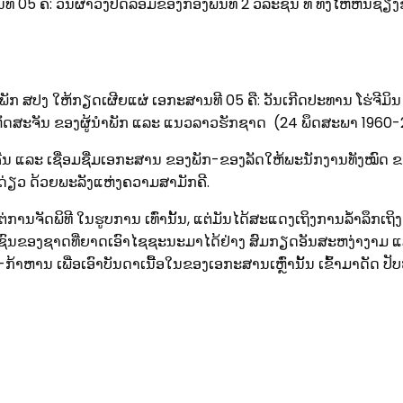
05 ຄື: ວັນຜ່າວົງປິດລ້ອມຂອງກອງພັນທີ 2 ວິລະຊົນ ທີ່ ທົ່ງໄຫຫີນຊ
ັກ ສປງ ໃຫ້ກຽດເຜີຍແຜ່ ເອກະສານທີ 05 ຄື: ວັນເກີດປະທານ ໂຮ່ຈີມິ
ມະຫັດສະຈັນ ຂອງຜູ້ນໍາພັກ ແລະ ແນວລາວຮັກຊາດ (24 ພຶດສະພາ 1960-
ຄືນ ແລະ ເຊື່ອມຊື່ມເອກະສານ ຂອງພັກ-ຂອງລັດໃຫ້ພະນັກງານທັງໝົດ 
ັດດ່ຽວ ດ້ວຍພະລັງແຫ່ງຄວາມສາມັກຄີ.
ຕ່ການຈັດພິທີ ໃນຮູບການ ເທົ່ານັ້ນ, ແຕ່ມັນໄດ້ສະແດງເຖິງການລໍ້າລຶ
ນຂອງຊາດທີ່ຍາດເອົາໄຊຊະນະມາໄດ້ຢ່າງ ສົມກຽດອັນສະຫງ່າງາມ ແລະ
ກ້າຫານ ເພື່ອເອົາບັນດາເນື້ອໃນຂອງເອກະສານເຫຼົ່ານັ້ນ ເຂົ້າມາດັ