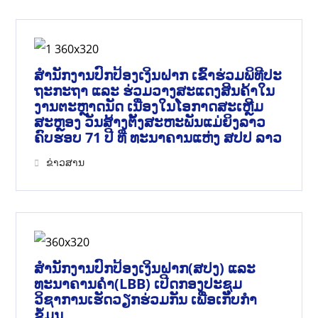
ສຳນັກງານປົກປ້ອງເງິນຝາກ ເຂົ້າຮ່ວມພິທີປະ
ຖະກະຖາ ແລະ ຮ່ວມວາງສະແດງສິນຄ້າໃນ
ງານຕະຫຼາດນັດ ເນື່ອງໃນໂອກາດສະເຫຼີມ
ສະຫຼອງ ວັນສ້າງຕັ້ງສະຫະພັນແມ່ຍິງລາວ
ຄົບຮອບ 71 ປີ ທີ່ ທະນາຄານແຫ່ງ ສປປ ລາວ
ຂ່າວສານ
ສຳນັກງານປົກປ້ອງເງິນຝາກ(ສປງ) ແລະ
ທະນາຄານຄຳ(LBB) ເປີດກອງປະຊຸມ
ວິຊາການເຮັດວຽກຮ່ວມກັນ ເພື່ອເກັບກຳ
ຂໍ້ມູນ