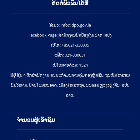
ຕິດຕໍ່ພົວພັນໄດ້ທີ່
ອິເມວ: info@dpo.gov.la
Facebook Page: ສໍານັກງານປົກປ້ອງເງິນຝາກ: ສປງ
ເບີໂທ: +85621-330005
ແຟ໊ກ: 021-330631
ເບີໂທສາຍດ່ວນ: 1524
ທີ່ຢູ່ ຊັ້ນ 4 ຕຶກສຳນັກງານ ຄະນະກຳມະການຄຸ້ມຄອງຫຼັກຊັບ, ຖະໜົນໄກສອນ
ພົມວິຫານ, ບ້ານໂພນສະອາດ, ເມືອງໄຊເສດຖາ, ນະຄອນຫຼວງວຽງຈັນ, ສປປ
ລາວ.
ຈຳນວນຜູ້ເຂົ້າຊົມ