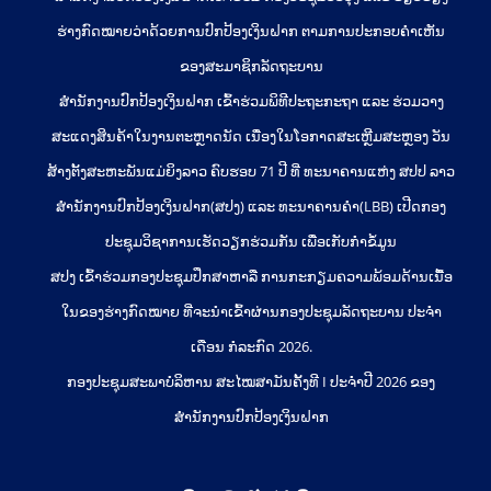
ຮ່າງກົດໝາຍວ່າດ້ວຍການປົກປ້ອງເງິນຝາກ ຕາມການປະກອບຄຳເຫັນ
ຂອງສະມາຊິກລັດຖະບານ
ສຳນັກງານປົກປ້ອງເງິນຝາກ ເຂົ້າຮ່ວມພິທີປະຖະກະຖາ ແລະ ຮ່ວມວາງ
ສະແດງສິນຄ້າໃນງານຕະຫຼາດນັດ ເນື່ອງໃນໂອກາດສະເຫຼີມສະຫຼອງ ວັນ
ສ້າງຕັ້ງສະຫະພັນແມ່ຍິງລາວ ຄົບຮອບ 71 ປີ ທີ່ ທະນາຄານແຫ່ງ ສປປ ລາວ
ສຳນັກງານປົກປ້ອງເງິນຝາກ(ສປງ) ແລະ ທະນາຄານຄຳ(LBB) ເປີດກອງ
ປະຊຸມວິຊາການເຮັດວຽກຮ່ວມກັນ ເພື່ອເກັບກຳຂໍ້ມູນ
ສປງ ເຂົ້າຮ່ວມກອງປະຊຸມປຶກສາຫາລື ການກະກຽມຄວາມພ້ອມດ້ານເນື້ອ
ໃນຂອງຮ່າງກົດໝາຍ ທີ່ຈະນໍາເຂົ້າຜ່ານກອງປະຊຸມລັດຖະບານ ປະຈໍາ
ເດືອນ ກໍລະກົດ 2026.
ກອງປະຊຸມສະພາບໍລິຫານ ສະໄໝສາມັນຄັ້ງທີ I ປະຈຳປີ 2026 ຂອງ
ສຳນັກງານປົກປ້ອງເງິນຝາກ