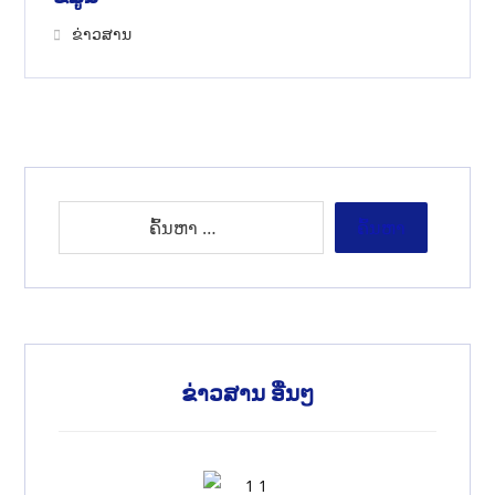
ຂ່າວສານ
ຂ່າວສານ ອື່ນໆ