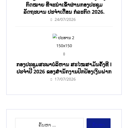
ກົດໝາຍ ທີ່ຈະນໍາເຂົ້າຜ່ານກອງປະຊຸມ
ລັດຖະບານ ປະຈໍາເດືອນ ກໍລະກົດ 2026.
24/07/2026
ກອງປະຊຸມສະພາບໍລິຫານ ສະໄໝສາມັນຄັ້ງທີ I
ປະຈຳປີ 2026 ຂອງສຳນັກງານປົກປ້ອງເງິນຝາກ
17/07/2026