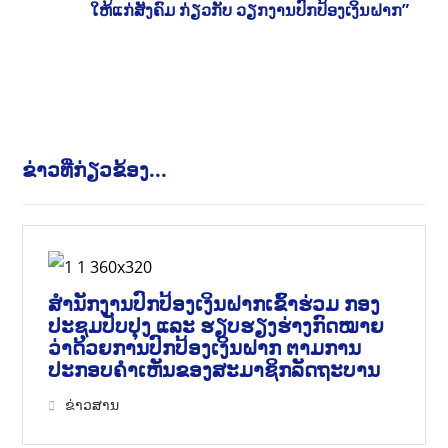
ໃຫ້ແກ່ສັງຄົມ ກ່ຽວກັບ ວຽກງານປົກປ້ອງເງິນຝາກ”
ຂ່າວທີ່ກ່ຽວຂ້ອງ...
ສໍານັກງານປົກປ້ອງເງິນຝາກເຂົ້າຮ່ວມ ກອງ
ປະຊຸມປັບປຸງ ແລະ ຮຽບຮຽງຮ່າງກົດໝາຍ
ວ່າດ້ວຍການປົກປ້ອງເງິນຝາກ ຕາມການ
ປະກອບຄຳເຫັນຂອງສະມາຊິກລັດຖະບານ
ຂ່າວສານ