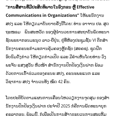
“ການສື່ສານທີ່ມີປະສິດທິພາບໃນອົງກອນ ຫຼື
Effective
Communications in Organizations”
ໃຫ້ພະນັກງານ
ສປງ ແລະ ໃຫ້ກຽດມາບັນຍາຍຄັ້ງນີ້ໂດຍ: ທ່ານ ອາຈານ ປອ. ສຸດ
ຖະໜອມ ພິນສະຫວັດ ຮອງຜູ້ອໍານວຍການສະຖາບັນພັດທະນາ
ຊັບພະຍາກອນມະນຸດ ລາວ-ຍີ່ປຸ່ນ, ຢູ່ທີ່ຫ້ອງປະຊຸມຊັ້ນ VI ຕຶກສໍາ
ນັກງານຄະນະກໍາມະການຄຸ້ມຄອງຫຼັກຊັບ (ສຄຄຊ). ຊຸດຝຶກ
ອົບຮົມດັ່ງກ່າວ ໃຫ້ກຽດກ່າວເປີດ ແລະ ມີຄໍາເຫັນໂດຍທ່ານ ວົງ
ພະຈັນ ແສງສຸວັນ ຫົວໜ້າ ສໍານັກງານປົກປ້ອງເງິນຝາກ ພ້ອມ
ດ້ວຍການເຂົ້າຮ່ວມຂອງຄະນະ ສປງ, ຄະນະພະແນກ ແລະ
ວິຊາການ ສປງ ຈໍານວນທັງ ໝົດ 42 ຄົນ.
ໂດຍປະຕິບັດຕາມແຜນການເຄື່ອນໄຫວວຽກງານຈຸດສຸມ ຂອງສໍາ
ນັກງານປົກປ້ອງເງິນຝາກ ປະຈໍາປີ 2025 ກໍຄືການພັດທະນາບຸກ
ຄະລາກອນ. ພ້ອມນີ້, ກໍເພື່ອເປັນການສ້າງຂະບວນການສະເຫຼີມ