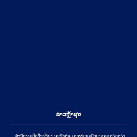
ຂ່າວຫຼ້າສຸດ
ສໍານັກງານປົກປ້ອງເງິນຝາກເຂົ້າຮ່ວມ ກອງປະຊຸມປັບປຸງ ແລະ ຮຽບຮຽງ