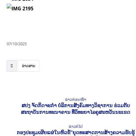
07/10/2025
ຂ່າວສານ
ຂ່າວກ່ອນໜ້າ
ສປງ ຈັດກິດຈະກຳ ບໍລິການສັງຄົມທາງວິຊາການ ຮ່ວມກັບ
ສະຖາບັນການທະນາຄານ ທີ່ວິທະຍາໄລຄູສະຫວັນນະເຂດ
ຂ່າວຕໍ່ໄປ
ກອງປະຊຸມເຜີຍແຜ່ໃນຫົວຂໍ້”ຍຸດທະສາດການສ້າງຄວາມຮັບຮູ້