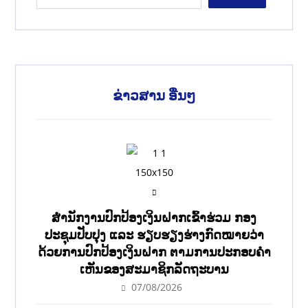
ຂ່າວສານ ອື່ນໆ
ສໍານັກງານປົກປ້ອງເງິນຝາກເຂົ້າຮ່ວມ ກອງ
ປະຊຸມປັບປຸງ ແລະ ຮຽບຮຽງຮ່າງກົດໝາຍວ່າ
ດ້ວຍການປົກປ້ອງເງິນຝາກ ຕາມການປະກອບຄຳ
ເຫັນຂອງສະມາຊິກລັດຖະບານ
07/08/2026