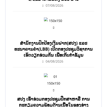
07/08/2026
ສຳນັກງານປົກປ້ອງເງິນຝາກ(ສປງ) ແລະ
ທະນາຄານຄຳ(LBB) ເປີດກອງປະຊຸມວິຊາການ
ເຮັດວຽກຮ່ວມກັນ ເພື່ອເກັບກຳຂໍ້ມູນ
04/08/2026
ສປງ ເຂົ້າຮ່ວມກອງປະຊຸມປຶກສາຫາລື ການ
ກະກຽມຄວາມພ້ອມດ້ານເນື້ອໃນຂອງຮ່າງ