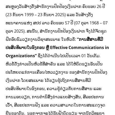
ສະຫຼອງວັນສ້າງຕັ້ງສໍານັກງານປົກປ້ອງເງິນຝາກ ຄົບຮອບ 26 ປີ
(23 ກັນຍາ 1999 – 23 ກັນຍາ 2025) ແລະ ວັນສ້າງຕັ້ງ
ທະນາຄານແຫ່ງ ສປປ ລາວ ຄົບຮອບ 57 ປີ (07 ຕຸລາ 1968 – 07
ຕຸລາ 2025). ສະນັ້ນ, ສໍານັກງານປົກປ້ອງເງິນຝາກ ຈຶ່ງໄດ້ຈັດຊຸດ
ຝຶກອົບຮົມວຽກງານວິຊາສະເພາະ ໃນຫົວຂໍ້:
“
ການສື່ສານທີ່ມີ
ປະສິດທິພາບໃນອົງກອນ ຫຼື
Effective Communication
s
in
Organizations”
ຊຶ່ງໄດ້ດໍາເນີນໄປເປັນເວລາ 01 ວັນເຕັມ.
ຫົວຂໍ້ດັ່ງກ່າວເປັນຫົວຂໍ້ທີ່ສໍາຄັນ ແລະ ໄດ້ໃຫ້ບົດຮຽນອັນເປັນ
ປະໂຫຍດແກ່ການເຄື່ອນໄຫວວຽກງານ ຂອງສຳນັກງານປົກປ້ອງ
ເງິນຝາກ ໂດຍສະເພາະ ໄດ້ຮຽນຮູ້ເຖິງການສື່ສານທີ່ມີ
ປະສິດທິພາບໃນອົງກອນ, ຄວາມຮູ້ກ່ຽວກັບການສື່ສານ ແລະ
ການມອບວຽກ, ການຕໍານິສົ່ງຂ່າວແບບສ້າງສັນ, ສີລະປະການ
ເວົ້າ, ສີລະປະການຟັງ ແລະ ຄວາມສາມາດໃນການສະແດງຈຸດ
ຢືນຂອງຕົນ. ນອກຈາກຈະໄດ້ຮັບຟັງບົດຮຽນ ຈາກນັກວິທະຍາ