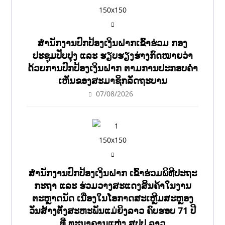
ສໍານັກງານປົກປ້ອງເງິນຝາກເຂົ້າຮ່ວມ ກອງ
ປະຊຸມປັບປຸງ ແລະ ຮຽບຮຽງຮ່າງກົດໝາຍວ່າ
ດ້ວຍການປົກປ້ອງເງິນຝາກ ຕາມການປະກອບຄຳ
ເຫັນຂອງສະມາຊິກລັດຖະບານ
07/08/2026
ສຳນັກງານປົກປ້ອງເງິນຝາກ ເຂົ້າຮ່ວມພິທີປະຖະ
ກະຖາ ແລະ ຮ່ວມວາງສະແດງສິນຄ້າໃນງານ
ຕະຫຼາດນັດ ເນື່ອງໃນໂອກາດສະເຫຼີມສະຫຼອງ
ວັນສ້າງຕັ້ງສະຫະພັນແມ່ຍິງລາວ ຄົບຮອບ 71 ປີ
ທີ່ ທະນາຄານແຫ່ງ ສປປ ລາວ