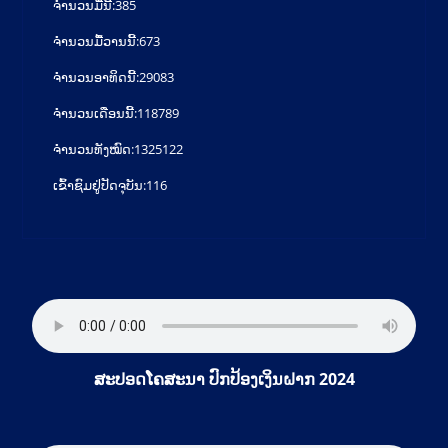
ຈໍານວນມື້ນີ້:
385
ຈໍານວນມື້ວານນີ້:
673
ຈໍານວນອາທິດນີ້:
29083
ຈໍານວນເດືອນນີ້:
118789
ຈຳນວນທັງໝົດ:
1325122
ເຂົ້າຊົມຢູ່ປັດຈຸບັນ:
116
ສະປອດໂຄສະນາ ປົກປ້ອງເງິນຝາກ 2024