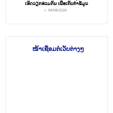
ເຮັດວຽກຮ່ວມກັນ ເພື່ອເກັບກຳຂໍ້ມູນ
04/08/2026
ໜ້າເຊື່ອມຕໍ່ເວັບຕ່າງໆ