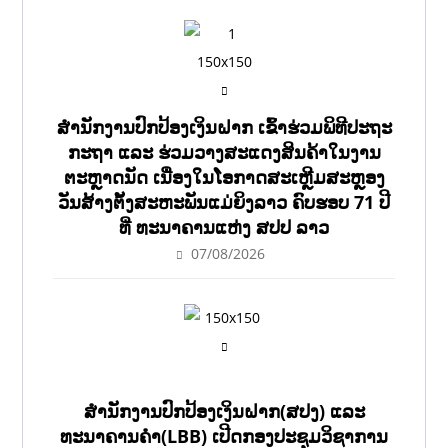
ສຳນັກງານປົກປ້ອງເງິນຝາກ ເຂົ້າຮ່ວມພິທີປະຖະ
ກະຖາ ແລະ ຮ່ວມວາງສະແດງສິນຄ້າໃນງານ
ຕະຫຼາດນັດ ເນື່ອງໃນໂອກາດສະເຫຼີມສະຫຼອງ
ວັນສ້າງຕັ້ງສະຫະພັນແມ່ຍິງລາວ ຄົບຮອບ 71 ປີ
ທີ່ ທະນາຄານແຫ່ງ ສປປ ລາວ
07/08/2026
ສຳນັກງານປົກປ້ອງເງິນຝາກ(ສປງ) ແລະ
ທະນາຄານຄຳ(LBB) ເປີດກອງປະຊຸມວິຊາການ