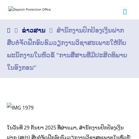
ຂ່າວສານ
ສຳນັກງານປົກປ້ອງເງິນຝາກ
ສືບຕໍ່ຈັດຝຶກອົບຮົມວຽກງານວິຊາສະເພາະໃຫ້ກັບ
ພະນັກງານໃນຫົວຂໍ້ "ການສື່ສານທີ່ມີປະສິດທິພາບ
ໃນອົງກອນ"
ໃນວັນທີ 29 ກັນຍາ 2025 ທີ່ຜ່ານມາ, ສໍານັກງານປົກປ້ອງເງິນ
ຝາກ (ສປງ) ສືບຕໍ່ຈັດຝຶກອົບຮົມວຽກງານວິຊາສະເພາະໃນຫົວຂໍ້: