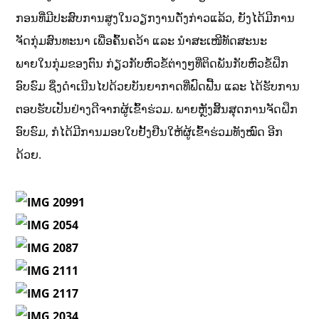
ກອນທີ່ມີປະສົບການສູງໃນວຽກງານດັ່ງກ່າວແລ້ວ, ຍັງໄດ້ມີການ
ຈັດກຸ່ມສົນທະນາ ເພື່ອຄົ້ນຄວ້າ ແລະ ນໍາສະເໜີທັດສະນະ
ພາຍໃນກຸ່ມຂອງຕົນ ກ່ຽວກັບຫົວຂໍ້ຕ່າງໆທີ່ຕິດພັນກັບຫົວຂໍ້ຝຶກ
ອົບຮົມ ຊຶ່ງດໍາເນີນໄປດ້ວຍບັນຍາກາດທີ່ຟົດຟື້ນ ແລະ ໄດ້ຮັບການ
ຕອບຮັບເປັນຢ່າງດີຈາກຜູ້ເຂົ້າຮ່ວມ. ພາຍຫຼັງສິ້ນສຸດການຈັດຝຶກ
ອົບຮົມ, ກໍໄດ້ມີການມອບໃບຢັ້ງຢືນໃຫ້ຜູ້ເຂົ້າຮ່ວມທັງໝົດ ອີກ
ດ້ວຍ.