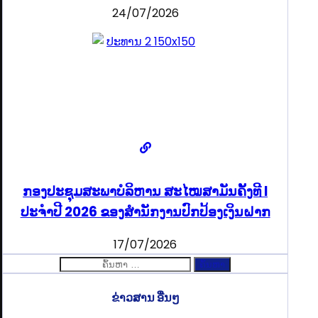
24/07/2026
ກອງປະຊຸມສະພາບໍລິຫານ ສະໄໝສາມັນຄັ້ງທີ I
ປະຈຳປີ 2026 ຂອງສຳນັກງານປົກປ້ອງເງິນຝາກ
17/07/2026
ຄົ້ນຫາ
ສຳລັບ:
ຂ່າວສານ ອື່ນໆ