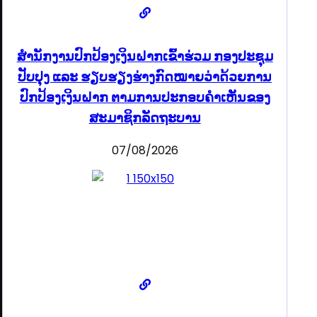
ສໍານັກງານປົກປ້ອງເງິນຝາກເຂົ້າຮ່ວມ ກອງປະຊຸມ
ປັບປຸງ ແລະ ຮຽບຮຽງຮ່າງກົດໝາຍວ່າດ້ວຍການ
ປົກປ້ອງເງິນຝາກ ຕາມການປະກອບຄຳເຫັນຂອງ
ສະມາຊິກລັດຖະບານ
07/08/2026