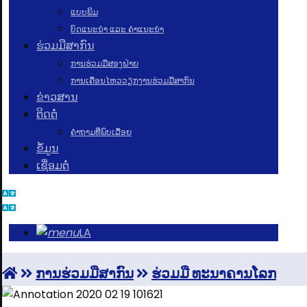
ແບບພິມ
ບົດແນະນໍາ ແລະ ຄໍາແນະນໍາ
ຮ່ວມມືສາກົນ
ການຮ່ວມມືສອງຝ່າຍ
ການເຄື່ອນໄຫວວຽກງານຮ່ວມມືສາກົນ
ຂ່າວສານ
ຕິດຕໍ່
ຄຳຖາມທີ່ພົບເລື່ອຍ
ຂໍ້ມູນ
ເຊື່ອມຕໍ່
LA
ການຮ່ວມມືສາກົນ
ຮ່ວມມື ທະນາຄານໂລກ