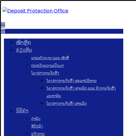
ໜ້າຫຼັກ
ກ່ຽວກັບ
ພາລະບົດບາດ ແລະ ໜ້າທີ່
ປະຫວັດຄວາມເປັນມາ
ໂຄງຮ່າງການຈັດຕັ້ງ
ໂຄງຮ່າງການຈັດຕັ້ງ ສະພາບໍລິຫານ
ໂຄງຮ່າງການຈັດຕັ້ງ ສາຍພັກ ແລະ ອົງການຈັດຕັ້ງ
ມະຫາຊົນ
ໂຄງຮ່າງການຈັດຕັ້ງ ສາຍລັດ
ນິຕິກຳ
ດຳລັດ
ຂໍ້ຕົກລົງ
ແຈ້ງການ