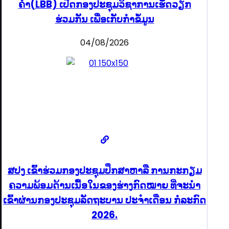
ຄຳ(LBB) ເປີດກອງປະຊຸມວິຊາການເຮັດວຽກ
ຮ່ວມກັນ ເພື່ອເກັບກຳຂໍ້ມູນ
04/08/2026
ສປງ ເຂົ້າຮ່ວມກອງປະຊຸມປຶກສາຫາລື ການກະກຽມ
ຄວາມພ້ອມດ້ານເນື້ອໃນຂອງຮ່າງກົດໝາຍ ທີ່ຈະນໍາ
ເຂົ້າຜ່ານກອງປະຊຸມລັດຖະບານ ປະຈໍາເດືອນ ກໍລະກົດ
2026.