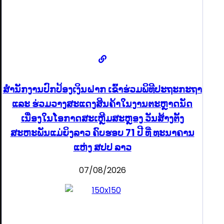
ສຳນັກງານປົກປ້ອງເງິນຝາກ ເຂົ້າຮ່ວມພິທີປະຖະກະຖາ
ແລະ ຮ່ວມວາງສະແດງສິນຄ້າໃນງານຕະຫຼາດນັດ
ເນື່ອງໃນໂອກາດສະເຫຼີມສະຫຼອງ ວັນສ້າງຕັ້ງ
ສະຫະພັນແມ່ຍິງລາວ ຄົບຮອບ 71 ປີ ທີ່ ທະນາຄານ
ແຫ່ງ ສປປ ລາວ
07/08/2026