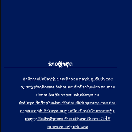
ຂ່າວຫຼ້າສຸດ
ສໍານັກງານປົກປ້ອງເງິນຝາກເຂົ້າຮ່ວມ ກອງປະຊຸມປັບປຸງ ແລະ
ຮຽບຮຽງຮ່າງກົດໝາຍວ່າດ້ວຍການປົກປ້ອງເງິນຝາກ ຕາມການ
ປະກອບຄຳເຫັນຂອງສະມາຊິກລັດຖະບານ
ສຳນັກງານປົກປ້ອງເງິນຝາກ ເຂົ້າຮ່ວມພິທີປະຖະກະຖາ ແລະ ຮ່ວມ
ວາງສະແດງສິນຄ້າໃນງານຕະຫຼາດນັດ ເນື່ອງໃນໂອກາດສະເຫຼີມ
ສະຫຼອງ ວັນສ້າງຕັ້ງສະຫະພັນແມ່ຍິງລາວ ຄົບຮອບ 71 ປີ ທີ່
ທະນາຄານແຫ່ງ ສປປ ລາວ