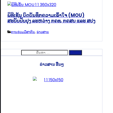
ພິທີເຊັນ ບົດບັນທຶກຄວາມເຂົ້າໃຈ (MOU)
ສະບັບປັບປຸງ ລະຫວ່າງ ກຄທ, ກຄສບ ແລະ ສປງ
ການຮ່ວມມືສາກົນ
,
ຂ່າວສານ
ຄົ້ນຫາ
ສຳລັບ:
ຂ່າວສານ ອື່ນໆ