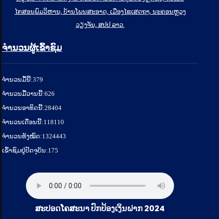
ໄກສອນພົມວິຫານ, ບ້ານໂພນສະອາດ, ເມືອງໄຊເສດຖາ, ນະຄອນຫຼວງ
ວຽງຈັນ, ສປປ ລາວ.
ຈຳນວນຜູ້ເຂົ້າຊົມ
ຈໍານວນມື້ນີ້:
379
ຈໍານວນມື້ວານນີ້:
626
ຈໍານວນອາທິດນີ້:
28404
ຈໍານວນເດືອນນີ້:
118110
ຈຳນວນທັງໝົດ:
1324443
ເຂົ້າຊົມຢູ່ປັດຈຸບັນ:
175
ສະປອດໂຄສະນາ ປົກປ້ອງເງິນຝາກ 2024