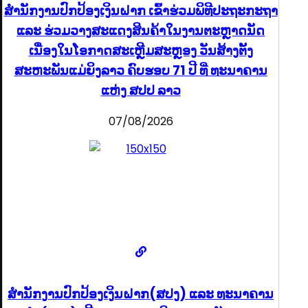
ສຳນັກງານປົກປ້ອງເງິນຝາກ ເຂົ້າຮ່ວມພິທີປະຖະກະຖາ
ແລະ ຮ່ວມວາງສະແດງສິນຄ້າໃນງານຕະຫຼາດນັດ
ເນື່ອງໃນໂອກາດສະເຫຼີມສະຫຼອງ ວັນສ້າງຕັ້ງ
ສະຫະພັນແມ່ຍິງລາວ ຄົບຮອບ 71 ປີ ທີ່ ທະນາຄານ
ແຫ່ງ ສປປ ລາວ
07/08/2026
ສຳນັກງານປົກປ້ອງເງິນຝາກ(ສປງ) ແລະ ທະນາຄານ