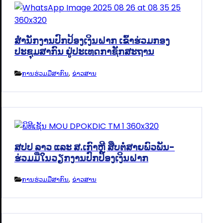
ສຳນັກງານປົກປ້ອງເງິນຝາກ ເຂົ້າຮ່ວມກອງ
ປະຊຸມສາກົນ ຢູ່ປະເທດກາຊັກສະຖານ
ການຮ່ວມມືສາກົນ
,
ຂ່າວສານ
ສປປ ລາວ ແລະ ສ.ເກົາຫຼີ ສືບຕໍ່ສາຍພົວພັນ-
ຮ່ວມມືໃນວຽກງານປົກປ້ອງເງິນຝາກ
ການຮ່ວມມືສາກົນ
,
ຂ່າວສານ