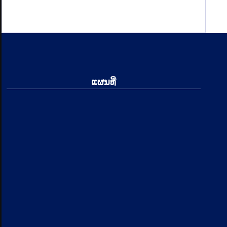
ແຜນທີ່