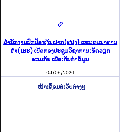
ສຳນັກງານປົກປ້ອງເງິນຝາກ(ສປງ) ແລະ ທະນາຄານ
ຄຳ(LBB) ເປີດກອງປະຊຸມວິຊາການເຮັດວຽກ
ຮ່ວມກັນ ເພື່ອເກັບກຳຂໍ້ມູນ
04/08/2026
ໜ້າເຊື່ອມຕໍ່ເວັບຕ່າງໆ