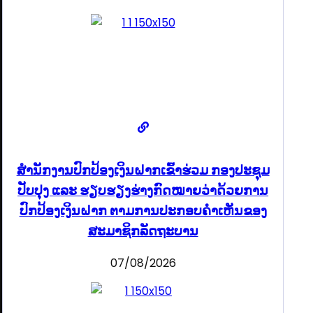
ສໍານັກງານປົກປ້ອງເງິນຝາກເຂົ້າຮ່ວມ ກອງປະຊຸມ
ປັບປຸງ ແລະ ຮຽບຮຽງຮ່າງກົດໝາຍວ່າດ້ວຍການ
ປົກປ້ອງເງິນຝາກ ຕາມການປະກອບຄຳເຫັນຂອງ
ສະມາຊິກລັດຖະບານ
07/08/2026