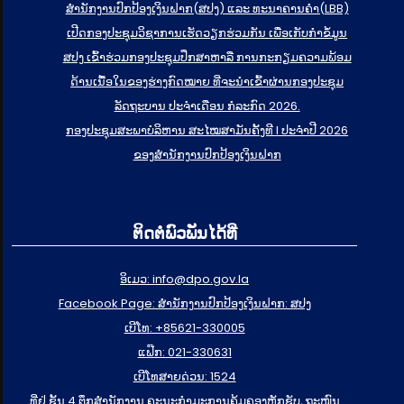
ສຳນັກງານປົກປ້ອງເງິນຝາກ(ສປງ) ແລະ ທະນາຄານຄຳ(LBB)
ເປີດກອງປະຊຸມວິຊາການເຮັດວຽກຮ່ວມກັນ ເພື່ອເກັບກຳຂໍ້ມູນ
ສປງ ເຂົ້າຮ່ວມກອງປະຊຸມປຶກສາຫາລື ການກະກຽມຄວາມພ້ອມ
ດ້ານເນື້ອໃນຂອງຮ່າງກົດໝາຍ ທີ່ຈະນໍາເຂົ້າຜ່ານກອງປະຊຸມ
ລັດຖະບານ ປະຈໍາເດືອນ ກໍລະກົດ 2026.
ກອງປະຊຸມສະພາບໍລິຫານ ສະໄໝສາມັນຄັ້ງທີ I ປະຈຳປີ 2026
ຂອງສຳນັກງານປົກປ້ອງເງິນຝາກ
ຕິດຕໍ່ພົວພັນໄດ້ທີ່
ອິເມວ: info@dpo.gov.la
Facebook Page: ສໍານັກງານປົກປ້ອງເງິນຝາກ: ສປງ
ເບີໂທ: +85621-330005
ແຟ໊ກ: 021-330631
ເບີໂທສາຍດ່ວນ: 1524
ທີ່ຢູ່ ຊັ້ນ 4 ຕຶກສຳນັກງານ ຄະນະກຳມະການຄຸ້ມຄອງຫຼັກຊັບ, ຖະໜົນ