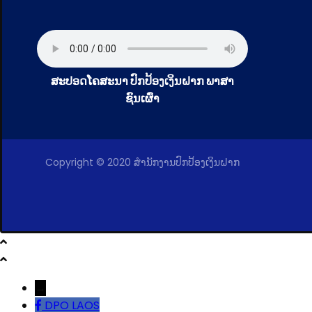
ສະປອດໂຄສະນາ ປົກປ້ອງເງິນຝາກ ພາສາ
ຊົນເຜົ່າ
Copyright © 2020 ສໍານັກງານປົກປ້ອງເງິນຝາກ
→
DPO LAOS