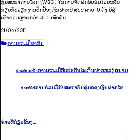
ກຸ່ມທະນາຄານໂລກ (WBG) ໃນການຈັດຝຶກອົບຮົມໄລຍະສັ້ນ
ກ່ຽວກັບວຽກງານປົກປ້ອງເງິນຝາກຢູ່ ສປປ ລາວ 10 ຄັ້ງ ມີຜູ້
ເຂົ້າຮ່ວມຫຼາຍກວ່າ 400 ເທື່ອຄົນ.
21/04/2011
ການຮ່ວມມືສາກົນ
ການຮ່ວມມືກັບປະກັນໄພເງິນຝາກຫວຽດນາມ
ຂ່າວກ່ອນໜ້າ
ການ​ຮ່ວມມື​ກັບ​ສະຖາບັນ​ຄຸ້ມຄອງ​ເງິນ​ຝາກ​ໄທ
ຂ່າວຕໍ່ໄປ
ຂ່າວທີ່ກ່ຽວຂ້ອງ...