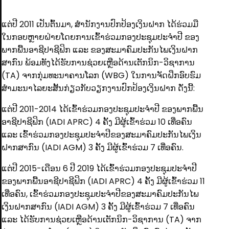
ແຕ່ປີ 2011 ເປັນຕົ້ນມາ, ສໍານັກງານປົກປ້ອງເງິນຝາກ ໄດ້ຮ່ວມມື
ໃນກອບຫຼາຍຝ່າຍໂດຍການເຂົ້າຮ່ວມກອງປະຊຸມປະຈໍາປີ ຂອງ
ພາກພື້ນອາຊີປາຊີຟິກ ແລະ ຂອງສະມາຄົມປະກັນໄພເງິນຝາກ
ສາກົນ ພ້ອມທັງໄດ້ຮັບການຊ່ວຍເຫຼືອດ້ານເຕັກນິກ-ວິຊາການ
(TA) ຈາກກຸ່ມທະນາຄານໂລກ (WBG) ໃນການຈັດຝຶກອົບຮົມ
ສໍາມະນາໄລຍະສັ້ນກ່ຽວກັບວຽກງານປົກປ້ອງເງິນຝາກ ດັ່ງນີ້:
ແຕ່ປີ 2011-2014 ໄດ້ເຂົ້າຮ່ວມກອງປະຊຸມປະຈໍາປີ ຂອງພາກພື້ນ
ອາຊີປາຊີຟິກ (IADI APRC) 4 ຄັ້ງ ມີຜູ້ເຂົ້າຮ່ວມ 10 ເທື່ອຄົນ
ແລະ ເຂົ້າຮ່ວມກອງປະຊຸມປະຈໍາປີຂອງສະມາຄົມປະກັນໄພເງິນ
ຝາກສາກົນ (IADI AGM) 3 ຄັ້ງ ມີຜູ້ເຂົ້າຮ່ວມ 7 ເທື່ອຄົນ.
ແຕ່ປີ 2015-ເດືອນ 6 ປີ 2019 ໄດ້ເຂົ້າຮ່ວມກອງປະຊຸມປະຈໍາປີ
ຂອງພາກພື້ນອາຊີປາຊີຟິກ (IADI APRC) 4 ຄັ້ງ ມີຜູ້ເຂົ້າຮ່ວມ 11
ເທື່ອຄົນ, ເຂົ້າຮ່ວມກອງປະຊຸມປະຈໍາປີຂອງສະມາຄົມປະກັນໄພ
ເງິນຝາກສາກົນ (IADI AGM) 3 ຄັ້ງ ມີຜູ້ເຂົ້າຮ່ວມ 7 ເທື່ອຄົນ
ແລະ ໄດ້ຮັບການຊ່ວຍເຫຼືອດ້ານເຕັກນິກ-ວິຊາການ (TA) ຈາກ