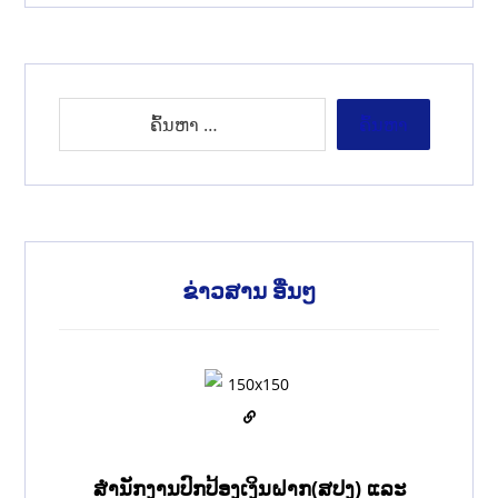
ຂ່າວສານ ອື່ນໆ
ສຳນັກງານປົກປ້ອງເງິນຝາກ(ສປງ) ແລະ