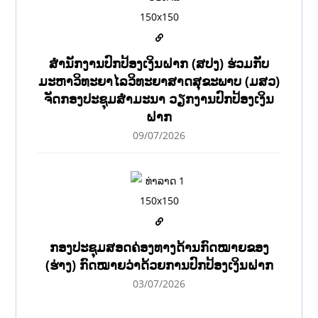
ສຳນັກງານປົກປ້ອງເງິນຝາກ (ສປງ) ຮ່ວມກັບ
ມະຫາວິທະຍາໄລວິທະຍາສາດສຸຂະພາບ (ມສວ)
ຈັດກອງປະຊຸມສຳມະນາ ວຽກງານປົກປ້ອງເງິນ
ຝາກ
09/07/2026
ກອງປະຊຸມສອດຄ່ອງທາງດ້ານກົດໝາຍຂອງ
(ຮ່າງ) ກົດໝາຍວ່າດ້ວຍການປົກປ້ອງເງິນຝາກ
03/07/2026