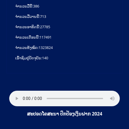
ຈໍານວນມື້ນີ້:
386
ຈໍານວນມື້ວານນີ້:
713
ຈໍານວນອາທິດນີ້:
27785
ຈໍານວນເດືອນນີ້:
117491
ຈຳນວນທັງໝົດ:
1323824
ເຂົ້າຊົມຢູ່ປັດຈຸບັນ:
140
ສະປອດໂຄສະນາ ປົກປ້ອງເງິນຝາກ 2024