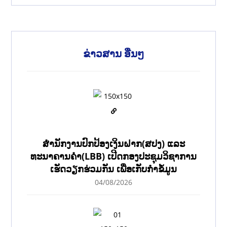
ຂ່າວສານ ອື່ນໆ
ສຳນັກງານປົກປ້ອງເງິນຝາກ(ສປງ) ແລະ
ທະນາຄານຄຳ(LBB) ເປີດກອງປະຊຸມວິຊາການ
ເຮັດວຽກຮ່ວມກັນ ເພື່ອເກັບກຳຂໍ້ມູນ
04/08/2026