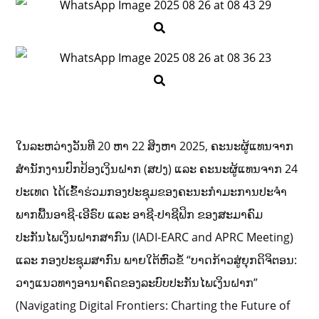
ໃນລະຫວ່າງວັນທີ 20 ຫາ 22 ສິງຫາ 2025, ຄະນະຜູ້ແທນຈາກ
ສໍານັກງານປົກປ້ອງເງິນຝາກ (ສປງ) ແລະ ຄະນະຜູ້ແທນຈາກ 24
ປະເທດ ໄດ້ເຂົ້າຮ່ວມກອງປະຊຸມຂອງຄະນະກໍາມະການປະຈໍາ
ພາກພື້ນອາຊີ-ເອີຣົບ ແລະ ອາຊີ-ປາຊີຟິກ ຂອງສະມາຄົມ
ປະກັນໄພເງິນຝາກສາກົນ (IADI-EARC and APRC Meeting)
ແລະ ກອງປະຊຸມສາກົນ ພາຍໃຕ້ຫົວຂໍ້ “ບາດກ້າວສູ່ຍຸກດິຈິຕອນ:
ວາງແນວທາງອານາຄົດຂອງລະບົບປະກັນໄພເງິນຝາກ”
(Navigating Digital Frontiers: Charting the Future of