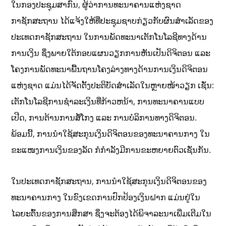
ໃນກອງປະຊຸມສາກົນ, ຜູ້ວ່າການທະນາຄານແຫ່ງຊາດ
ກາຊັກສະຖານ ໄດ້ແຈ້ງໃຫ້ທີ່ປະຊຸມຊາບກ່ຽວກັບຜົນສໍາເລັດຂອງ
ປະເທດກາຊັກສະຖານ ໃນການພັດທະນາເຕັກໂນໂລຊີທາງດ້ານ
ການເງິນ ຊຶ່ງພາຍໃຕ້ກອບແຜນວຽກການຫັນເປັນດິຈິຕອນ ແລະ
ໂຄງການພັດທະນາພື້ນຖານໂຄງລ່າງທາງດ້ານການເງິນດິຈິຕອນ
ແຫ່ງຊາດ ແມ່ນໄດ້ຈັດຕັ້ງປະຕິບັດສໍາເລັດໃນຫຼາຍໜ້າວຽກ ເຊັ່ນ:
ເຕັກໂນໂລຊີການຊໍາລະເງິນທີ່ກ້າວຫນ້າ, ການທະນາຄານແບບ
ເປີດ, ການຕ້ານການສໍ້ໂກງ ແລະ ການບໍລິການທາງດິຈິຕອນ.
ພ້ອມນີ້, ການນໍາໃຊ້ສະກຸນເງິນດິຈິຕອນຂອງທະນາຄານກາງ ໃນ
ຂະແໜງການເງິນຂອງລັດ ກໍກໍາລັງມີການຂະຫຍາຍຕົວເຊັ່ນກັນ.
ໃນປະເທດກາຊັກສະຖານ, ການນໍາໃຊ້ສະກຸນເງິນດິຈິຕອນຂອງ
ທະນາຄານກາງ ໃນຂົງເຂດການປົກປ້ອງເງິນຝາກ ແມ່ນຢູ່ໃນ
ໄລຍະຕົ້ນຂອງການສຶກສາ ຊຶ່ງຈະຕ້ອງໄດ້ພິຈາລະນາເພີ່ມເຕີມໃນ