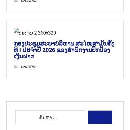
ຂ່າວສານ
ກອງປະຊຸມສະພາບໍລິຫານ ສະໄໝສາມັນຄັ້ງ
ທີ I ປະຈຳປີ 2026 ຂອງສຳນັກງານປົກປ້ອງ
ເງິນຝາກ
ຂ່າວສານ