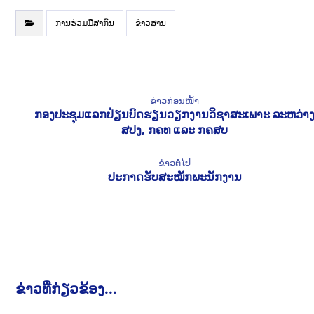
ການຮ່ວມມືສາກົນ
ຂ່າວສານ
ຂ່າວກ່ອນໜ້າ
ກອງປະຊຸມແລກປ່ຽນບົດຮຽນວຽກງານວິຊາສະເພາະ ລະຫວ່າ
ສປງ, ກຄທ ແລະ ກຄສບ
ຂ່າວຕໍ່ໄປ
ປະກາດຮັບສະໝັກພະນັກງານ
ຂ່າວທີ່ກ່ຽວຂ້ອງ...