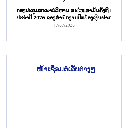
ກອງປະຊຸມສະພາບໍລິຫານ ສະໄໝສາມັນຄັ້ງທີ I
ປະຈຳປີ 2026 ຂອງສຳນັກງານປົກປ້ອງເງິນຝາກ
17/07/2026
ໜ້າເຊື່ອມຕໍ່ເວັບຕ່າງໆ