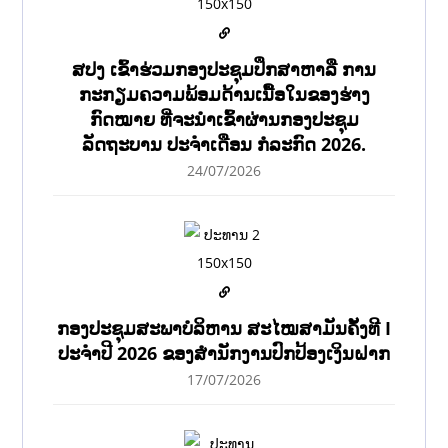
ສປງ ເຂົ້າຮ່ວມກອງປະຊຸມປຶກສາຫາລື ການ
ກະກຽມຄວາມພ້ອມດ້ານເນື້ອໃນຂອງຮ່າງ
ກົດໝາຍ ທີ່ຈະນໍາເຂົ້າຜ່ານກອງປະຊຸມ
ລັດຖະບານ ປະຈໍາເດືອນ ກໍລະກົດ 2026.
24/07/2026
ກອງປະຊຸມສະພາບໍລິຫານ ສະໄໝສາມັນຄັ້ງທີ I
ປະຈຳປີ 2026 ຂອງສຳນັກງານປົກປ້ອງເງິນຝາກ
17/07/2026