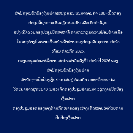
ສຳນັກງານປົກປ້ອງເງິນຝາກ(ສປງ) ແລະ ທະນາຄານຄຳ(LBB) ເປີດກອງ
ປະຊຸມວິຊາການເຮັດວຽກຮ່ວມກັນ ເພື່ອເກັບກຳຂໍ້ມູນ
ສປງ ເຂົ້າຮ່ວມກອງປະຊຸມປຶກສາຫາລື ການກະກຽມຄວາມພ້ອມດ້ານເນື້ອ
ໃນຂອງຮ່າງກົດໝາຍ ທີ່ຈະນໍາເຂົ້າຜ່ານກອງປະຊຸມລັດຖະບານ ປະຈໍາ
ເດືອນ ກໍລະກົດ 2026.
ກອງປະຊຸມສະພາບໍລິຫານ ສະໄໝສາມັນຄັ້ງທີ I ປະຈຳປີ 2026 ຂອງ
ສຳນັກງານປົກປ້ອງເງິນຝາກ
ສຳນັກງານປົກປ້ອງເງິນຝາກ (ສປງ) ຮ່ວມກັບ ມະຫາວິທະຍາໄລ
ວິທະຍາສາດສຸຂະພາບ (ມສວ) ຈັດກອງປະຊຸມສຳມະນາ ວຽກງານປົກປ້ອງ
ເງິນຝາກ
ກອງປະຊຸມສອດຄ່ອງທາງດ້ານກົດໝາຍຂອງ (ຮ່າງ) ກົດໝາຍວ່າດ້ວຍການ
ປົກປ້ອງເງິນຝາກ