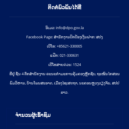
ຕິດຕໍ່ພົວພັນໄດ້ທີ່
ອິເມວ: info@dpo.gov.la
Facebook Page: ສໍານັກງານປົກປ້ອງເງິນຝາກ: ສປງ
ເບີໂທ: +85621-330005
ແຟ໊ກ: 021-330631
ເບີໂທສາຍດ່ວນ: 1524
ທີ່ຢູ່ ຊັ້ນ 4 ຕຶກສຳນັກງານ ຄະນະກຳມະການຄຸ້ມຄອງຫຼັກຊັບ, ຖະໜົນໄກສອນ
ພົມວິຫານ, ບ້ານໂພນສະອາດ, ເມືອງໄຊເສດຖາ, ນະຄອນຫຼວງວຽງຈັນ, ສປປ
ລາວ.
ຈຳນວນຜູ້ເຂົ້າຊົມ