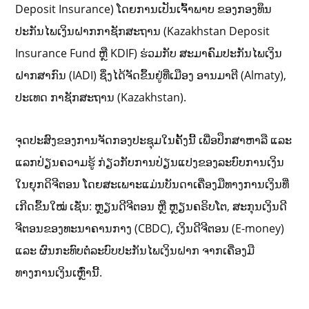
Deposit Insurance) ໂດຍການເປັນເຈົ້າພາບ ຂອງກອງທຶນ
ປະກັນໄພເງິນຝາກກາຊັກສະຖານ (Kazakhstan Deposit
Insurance Fund ຫຼື KDIF) ຮ່ວມກັບ ສະມາຄົມປະກັນໄພເງິນ
ຝາກສາກົນ (IADI) ຊຶ່ງໄດ້ຈັດຂຶ້ນຢູ່ທີ່ເມືອງ ອານມາຕີ (Almaty),
ປະເທດ ກາຊັກສະຖານ (Kazakhstan).
ຈຸດປະສົງຂອງການຈັດກອງປະຊຸມໃນຄັ້ງນີ້ ເພື່ອປຶກສາຫາລື ແລະ
ແລກປ່ຽນຄວາມຮູ້ ກ່ຽວກັບການປ່ຽນແປງຂອງລະບົບການເງິນ
ໃນຍຸກດິຈີຕອນ ໂດຍສະເພາະແມ່ນບັນດາເຄື່ອງມືທາງການເງິນທີ່
ເກີດຂຶ້ນໃໝ່ ເຊັ່ນ: ຫຼຽນດີຈີຕອນ ຫຼື ຫຼຽນຄຣິບໂຕ, ສະກຸນເງິນດີ
ຈີຕອນຂອງທະນາຄານກາງ (CBDC), ເງິນດີຈີຕອນ (E-money)
ແລະ ຜົນກະທົບຕໍ່ລະບົບປະກັນໄພເງິນຝາກ ຈາກເຄື່ອງມື
ທາງການເງິນເຫຼົ່ານີ້.