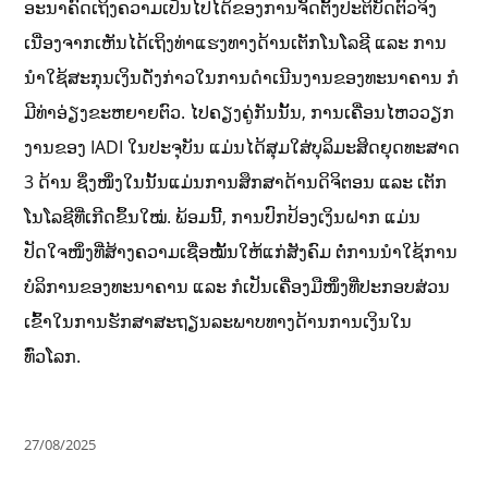
ອະນາຄົດເຖິງຄວາມເປັນໄປໄດ້ຂອງການຈັດຕັ້ງປະຕິບັດຕົວຈິງ
ເນື່ອງຈາກເຫັນໄດ້ເຖິງທ່າແຮງທາງດ້ານເຕັກໂນໂລຊີ ແລະ ການ
ນໍາໃຊ້ສະກຸນເງິນດັ່ງກ່າວໃນການດໍາເນີນງານຂອງທະນາຄານ ກໍ
ມີທ່າອ່ຽງຂະຫຍາຍຕົວ. ໄປຄຽງຄູ່ກັນນັ້ນ, ການເຄື່ອນໄຫວວຽກ​
ງານ​ຂອງ IADI ​ໃນ​ປະຈຸບັນ ​ແມ່ນໄດ້​ສຸມ​ໃສ່​ບຸລິມະສິດ​ຍຸດ​ທະ​ສາດ
3 ດ້ານ ຊຶ່ງໜຶ່ງ​ໃນ​ນັ້ນ​ແມ່ນ​ການ​ສຶກສາ​ດ້ານ​ດິຈິ​ຕອນ ​ແລະ ​ເຕັກ​
ໂນ​ໂລຊີທີ່ເກີດຂຶ້ນໃໝ່. ພ້ອມນີ້, ການປົກປ້ອງເງິນຝາກ ແມ່ນ
ປັດໃຈໜຶ່ງທີ່ສ້າງຄວາມເຊື່ອໝັ້ນໃຫ້ແກ່ສັງຄົມ ຕໍ່ການນໍາໃຊ້ການ
ບໍລິການຂອງທະນາຄານ ແລະ ກໍເປັນເຄື່ອງມືໜຶ່ງທີ່ປະກອບສ່ວນ
ເຂົ້າໃນການຮັກສາສະຖຽນລະພາບທາງດ້ານການເງິນໃນ
ທົ່ວໂລກ.
27/08/2025