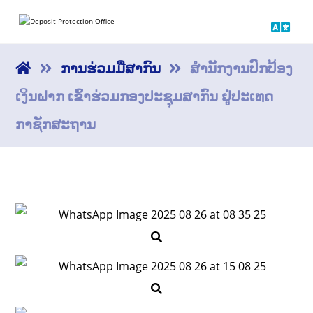
ການຮ່ວມມືສາກົນ
ສຳນັກງານປົກປ້ອງ
ເງິນຝາກ ເຂົ້າຮ່ວມກອງປະຊຸມສາກົນ ຢູ່ປະເທດ
ກາຊັກສະຖານ