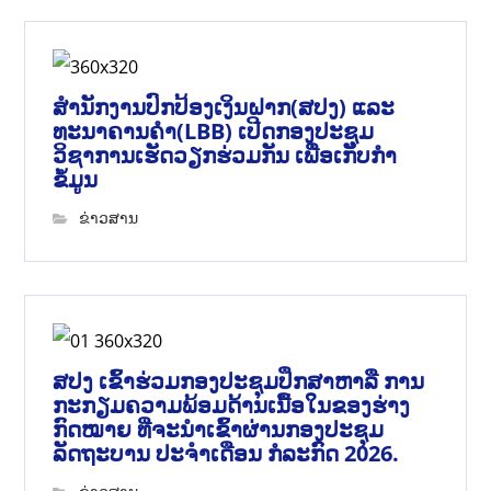
ສຳນັກງານປົກປ້ອງເງິນຝາກ(ສປງ) ແລະ
ທະນາຄານຄຳ(LBB) ເປີດກອງປະຊຸມ
ວິຊາການເຮັດວຽກຮ່ວມກັນ ເພື່ອເກັບກຳ
ຂໍ້ມູນ
ຂ່າວສານ
ສປງ ເຂົ້າຮ່ວມກອງປະຊຸມປຶກສາຫາລື ການ
ກະກຽມຄວາມພ້ອມດ້ານເນື້ອໃນຂອງຮ່າງ
ກົດໝາຍ ທີ່ຈະນໍາເຂົ້າຜ່ານກອງປະຊຸມ
ລັດຖະບານ ປະຈໍາເດືອນ ກໍລະກົດ 2026.