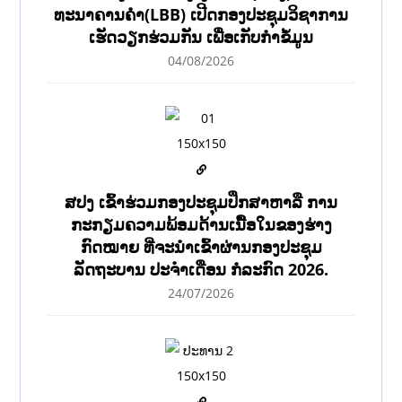
ທະນາຄານຄຳ(LBB) ເປີດກອງປະຊຸມວິຊາການ
ເຮັດວຽກຮ່ວມກັນ ເພື່ອເກັບກຳຂໍ້ມູນ
04/08/2026
ສປງ ເຂົ້າຮ່ວມກອງປະຊຸມປຶກສາຫາລື ການ
ກະກຽມຄວາມພ້ອມດ້ານເນື້ອໃນຂອງຮ່າງ
ກົດໝາຍ ທີ່ຈະນໍາເຂົ້າຜ່ານກອງປະຊຸມ
ລັດຖະບານ ປະຈໍາເດືອນ ກໍລະກົດ 2026.
24/07/2026