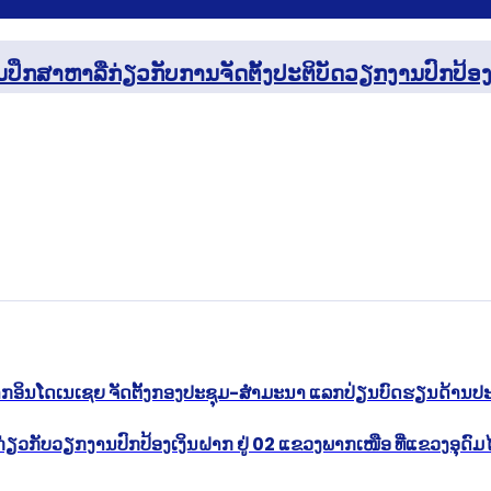
ມປຶກສາຫາລືກ່ຽວກັບການຈັດຕັ້ງປະຕິບັດວຽກງານປົກປ້ອ
ຝາກອິນໂດເນເຊຍ ຈັດຕັ້ງກອງປະຊຸມ-ສຳມະນາ ແລກປ່ຽນບົດຮຽນດ້ານປ
ຳກ່ຽວກັບວຽກງານປົກປ້ອງເງິນຝາກ ຢູ່ 02 ແຂວງພາກເໜືອ ທີ່ແຂວງອຸດ