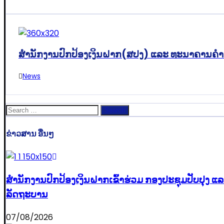
ສຳນັກງານປົກປ້ອງເງິນຝາກ(ສປງ) ແລະ ທະນາຄານຄຳ(L
News
Search
for:
ຂ່າວສານ ອື່ນໆ
ສໍານັກງານປົກປ້ອງເງິນຝາກເຂົ້າຮ່ວມ ກອງປະຊຸມປັບປ
ລັດຖະບານ
07/08/2026