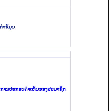
ຳຂໍ້ມູນ
 ຕາມການປະກອບຄຳເຫັນຂອງສະມາຊິກ