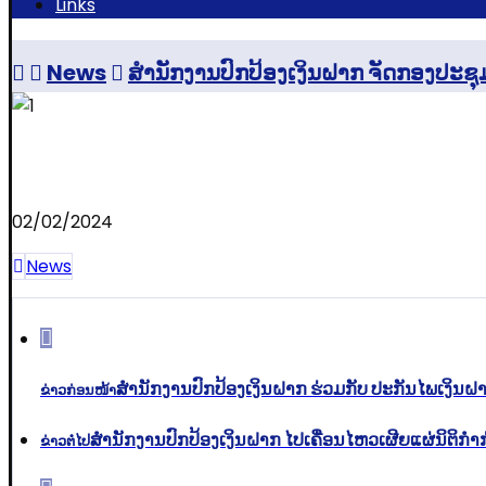
Links
News
ສຳນັກງານປົກປ້ອງເງິນຝາກ ຈັດກອງປະຊຸ
02/02/2024
News
ສຳນັກງານປົກປ້ອງເງິນຝາກ ຮ່ວມກັບ ປະກັນໄພເງິນ
ຂ່າວກ່ອນໜ້າ
ສຳນັກງານປົກປ້ອງເງິນຝາກ ໄປເຄື່ອນໄຫວເຜີຍແຜ່ນິຕິກ
ຂ່າວຕໍ່ໄປ