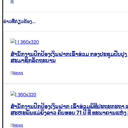
ຂ່າວທີ່ກ່ຽວຂ້ອງ...
ສໍານັກງານປົກປ້ອງເງິນຝາກເຂົ້າຮ່ວມ ກອງປະຊຸມປັ
ສະມາຊິກລັດຖະບານ
News
ສຳນັກງານປົກປ້ອງເງິນຝາກ ເຂົ້າຮ່ວມພິທີປະຖະກະຖາ 
ສະຫະພັນແມ່ຍິງລາວ ຄົບຮອບ 71 ປີ ທີ່ ທະນາຄານແຫ່ງ
News