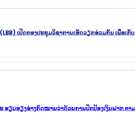
BB) ເປີດກອງປະຊຸມວິຊາການເຮັດວຽກຮ່ວມກັນ ເພື່ອເກັບກ
ຸງ ແລະ ຮຽບຮຽງຮ່າງກົດໝາຍວ່າດ້ວຍການປົກປ້ອງເງິນຝາກ