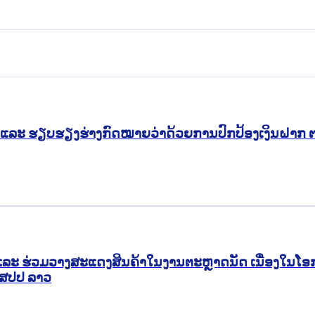
ບປຸງ ແລະ ຮຽບຮຽງຮ່າງກົດໝາຍວ່າດ້ວຍການປົກປ້ອງເງິນຝ
ແລະ ຮ່ວມວາງສະແດງສິນຄ້າໃນງານຕະຫຼາດນັດ ເນື່ອງໃນໂອກາ
 ສປປ ລາວ