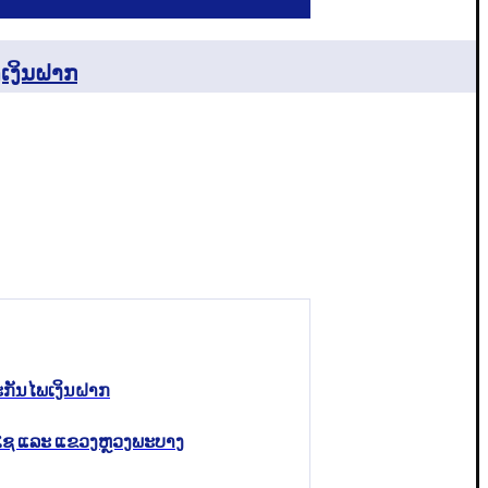
ງເງິນຝາກ
ະກັນໄພເງິນຝາກ
ົມໄຊ ແລະ ແຂວງຫຼວງພະບາງ