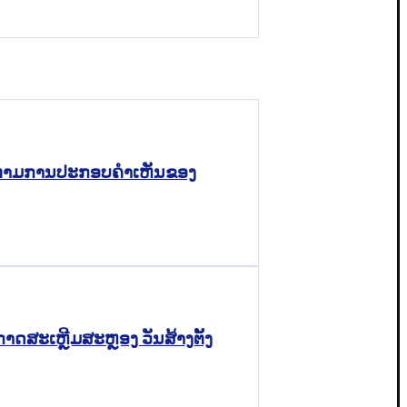
າກ ຕາມການປະກອບຄຳເຫັນຂອງ
ດສະເຫຼີມສະຫຼອງ ວັນສ້າງຕັ້ງ