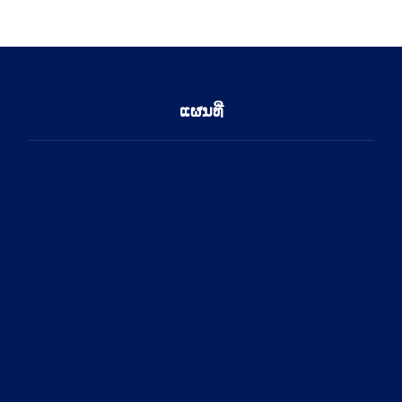
ແຜນທີ່