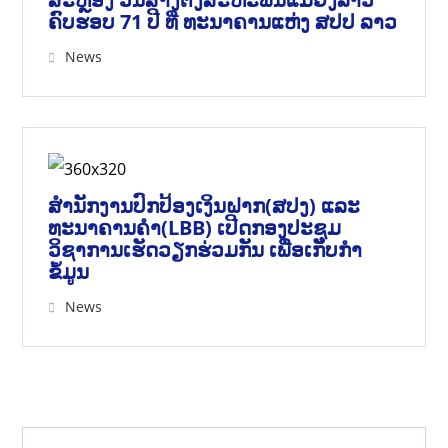
ຄົບຮອບ 71 ປີ ທີ່ ທະນາຄານແຫ່ງ ສປປ ລາວ
News
ສຳນັກງານປົກປ້ອງເງິນຝາກ(ສປງ) ແລະ
ທະນາຄານຄຳ(LBB) ເປີດກອງປະຊຸມ
ວິຊາການເຮັດວຽກຮ່ວມກັນ ເພື່ອເກັບກຳ
ຂໍ້ມູນ
News