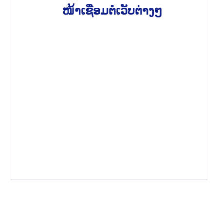
ໜ້າເຊື່ອມຕໍ່ເວັບຕ່າງໆ