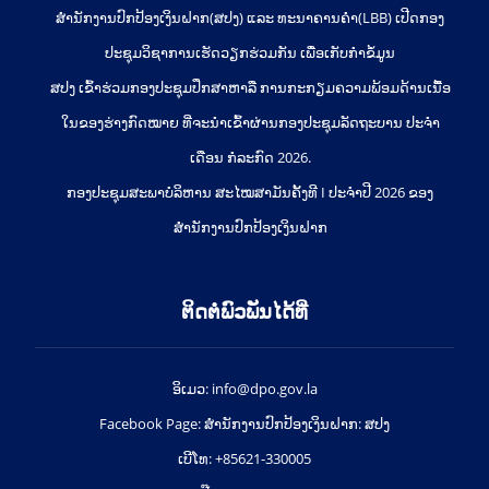
ສຳນັກງານປົກປ້ອງເງິນຝາກ(ສປງ) ແລະ ທະນາຄານຄຳ(LBB) ເປີດກອງ
ປະຊຸມວິຊາການເຮັດວຽກຮ່ວມກັນ ເພື່ອເກັບກຳຂໍ້ມູນ
ສປງ ເຂົ້າຮ່ວມກອງປະຊຸມປຶກສາຫາລື ການກະກຽມຄວາມພ້ອມດ້ານເນື້ອ
ໃນຂອງຮ່າງກົດໝາຍ ທີ່ຈະນໍາເຂົ້າຜ່ານກອງປະຊຸມລັດຖະບານ ປະຈໍາ
ເດືອນ ກໍລະກົດ 2026.
ກອງປະຊຸມສະພາບໍລິຫານ ສະໄໝສາມັນຄັ້ງທີ I ປະຈຳປີ 2026 ຂອງ
ສຳນັກງານປົກປ້ອງເງິນຝາກ
ຕິດຕໍ່ພົວພັນໄດ້ທີ່
ອິເມວ: info@dpo.gov.la
Facebook Page: ສໍານັກງານປົກປ້ອງເງິນຝາກ: ສປງ
ເບີໂທ: +85621-330005