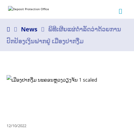
News
ພິທີເຜີຍແຜ່ດຳລັດວ່າດ້ວຍການ
ປົກປ້ອງເງິນຝາກຢູ່ ເມືອງປາກງື່ມ
12/10/2022