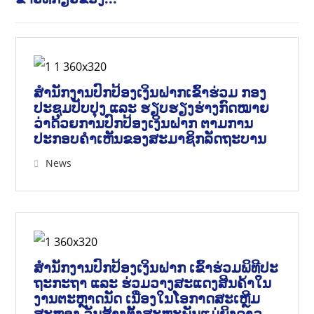
ສໍານັກງານປົກປ້ອງເງິນຝາກເຂົ້າຮ່ວມ ກອງ
ປະຊຸມປັບປຸງ ແລະ ຮຽບຮຽງຮ່າງກົດໝາຍ
ວ່າດ້ວຍການປົກປ້ອງເງິນຝາກ ຕາມການ
ປະກອບຄຳເຫັນຂອງສະມາຊິກລັດຖະບານ
News
ສຳນັກງານປົກປ້ອງເງິນຝາກ ເຂົ້າຮ່ວມພິທີປະ
ຖະກະຖາ ແລະ ຮ່ວມວາງສະແດງສິນຄ້າໃນ
ງານຕະຫຼາດນັດ ເນື່ອງໃນໂອກາດສະເຫຼີມ
ສະຫຼອງ ວັນສ້າງຕັ້ງສະຫະພັນແມ່ຍິງລາວ