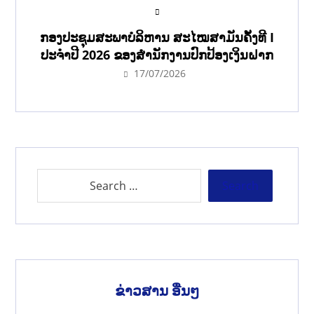
ກອງປະຊຸມສະພາບໍລິຫານ ສະໄໝສາມັນຄັ້ງທີ I
ປະຈຳປີ 2026 ຂອງສຳນັກງານປົກປ້ອງເງິນຝາກ
17/07/2026
ຂ່າວສານ ອື່ນໆ