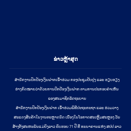
ຂ່າວຫຼ້າສຸດ
ສໍານັກງານປົກປ້ອງເງິນຝາກເຂົ້າຮ່ວມ ກອງປະຊຸມປັບປຸງ ແລະ ຮຽບຮຽງ
ຮ່າງກົດໝາຍວ່າດ້ວຍການປົກປ້ອງເງິນຝາກ ຕາມການປະກອບຄຳເຫັນ
ຂອງສະມາຊິກລັດຖະບານ
ສຳນັກງານປົກປ້ອງເງິນຝາກ ເຂົ້າຮ່ວມພິທີປະຖະກະຖາ ແລະ ຮ່ວມວາງ
ສະແດງສິນຄ້າໃນງານຕະຫຼາດນັດ ເນື່ອງໃນໂອກາດສະເຫຼີມສະຫຼອງ ວັນ
ສ້າງຕັ້ງສະຫະພັນແມ່ຍິງລາວ ຄົບຮອບ 71 ປີ ທີ່ ທະນາຄານແຫ່ງ ສປປ ລາວ