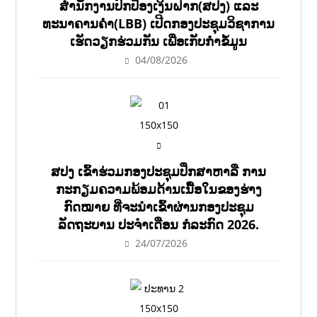
ສຳນັກງານປົກປ້ອງເງິນຝາກ(ສປງ) ແລະ
ທະນາຄານຄຳ(LBB) ເປີດກອງປະຊຸມວິຊາການ
ເຮັດວຽກຮ່ວມກັນ ເພື່ອເກັບກຳຂໍ້ມູນ
04/08/2026
ສປງ ເຂົ້າຮ່ວມກອງປະຊຸມປຶກສາຫາລື ການ
ກະກຽມຄວາມພ້ອມດ້ານເນື້ອໃນຂອງຮ່າງ
ກົດໝາຍ ທີ່ຈະນໍາເຂົ້າຜ່ານກອງປະຊຸມ
ລັດຖະບານ ປະຈໍາເດືອນ ກໍລະກົດ 2026.
24/07/2026