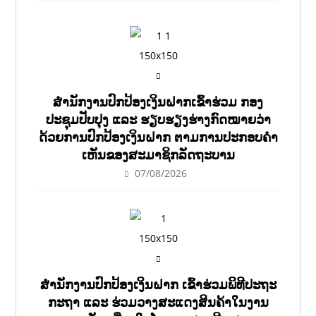
ສໍານັກງານປົກປ້ອງເງິນຝາກເຂົ້າຮ່ວມ ກອງ
ປະຊຸມປັບປຸງ ແລະ ຮຽບຮຽງຮ່າງກົດໝາຍວ່າ
ດ້ວຍການປົກປ້ອງເງິນຝາກ ຕາມການປະກອບຄຳ
ເຫັນຂອງສະມາຊິກລັດຖະບານ
07/08/2026
ສຳນັກງານປົກປ້ອງເງິນຝາກ ເຂົ້າຮ່ວມພິທີປະຖະ
ກະຖາ ແລະ ຮ່ວມວາງສະແດງສິນຄ້າໃນງານ