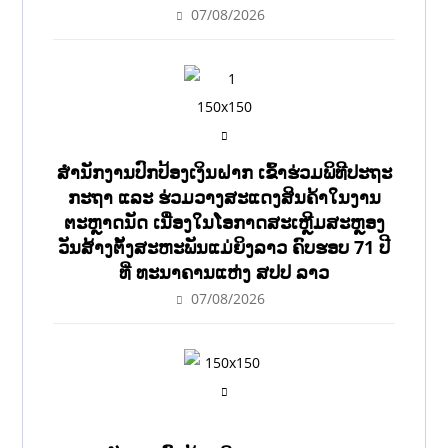
07/08/2026
ສຳນັກງານປົກປ້ອງເງິນຝາກ ເຂົ້າຮ່ວມພິທີປະຖະ
ກະຖາ ແລະ ຮ່ວມວາງສະແດງສິນຄ້າໃນງານ
ຕະຫຼາດນັດ ເນື່ອງໃນໂອກາດສະເຫຼີມສະຫຼອງ
ວັນສ້າງຕັ້ງສະຫະພັນແມ່ຍິງລາວ ຄົບຮອບ 71 ປີ
ທີ່ ທະນາຄານແຫ່ງ ສປປ ລາວ
07/08/2026