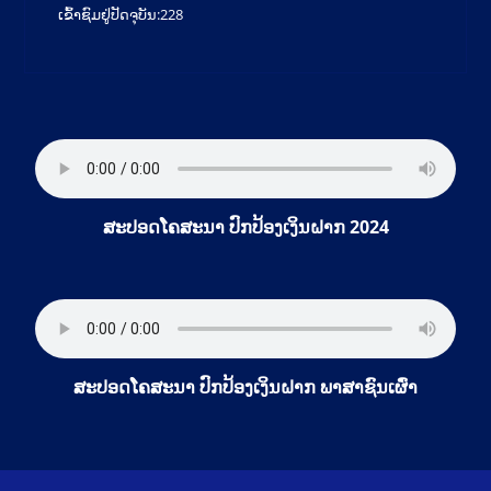
ເຂົ້າຊົມຢູ່ປັດຈຸບັນ:
228
ສະປອດໂຄສະນາ ປົກປ້ອງເງິນຝາກ 2024
ສະປອດໂຄສະນາ ປົກປ້ອງເງິນຝາກ ພາສາຊົນເຜົ່າ