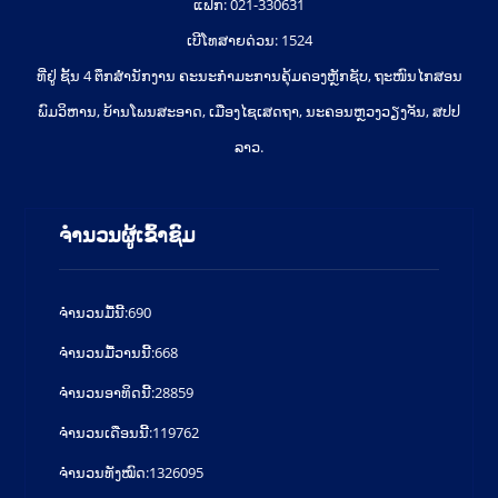
ແຟ໊ກ: 021-330631
ເບີໂທສາຍດ່ວນ: 1524
ທີ່ຢູ່ ຊັ້ນ 4 ຕຶກສຳນັກງານ ຄະນະກຳມະການຄຸ້ມຄອງຫຼັກຊັບ, ຖະໜົນໄກສອນ
ພົມວິຫານ, ບ້ານໂພນສະອາດ, ເມືອງໄຊເສດຖາ, ນະຄອນຫຼວງວຽງຈັນ, ສປປ
ລາວ.
ຈຳນວນຜູ້ເຂົ້າຊົມ
ຈໍານວນມື້ນີ້:
690
ຈໍານວນມື້ວານນີ້:
668
ຈໍານວນອາທິດນີ້:
28859
ຈໍານວນເດືອນນີ້:
119762
ຈຳນວນທັງໝົດ:
1326095