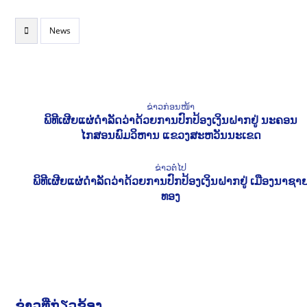
News
ຂ່າວກ່ອນໜ້າ
ພິທີເຜີຍແຜ່ດຳລັດວ່າດ້ວຍການປົກປ້ອງເງິນຝາກຢູ່ ນະຄອນ
ໄກສອນພົມວິຫານ ແຂວງສະຫວັນນະເຂດ
ຂ່າວຕໍ່ໄປ
ພິທີເຜີຍແຜ່ດຳລັດວ່າດ້ວຍການປົກປ້ອງເງິນຝາກຢູ່ ເມືອງນາຊາ
ທອງ
ຂ່າວທີ່ກ່ຽວຂ້ອງ...