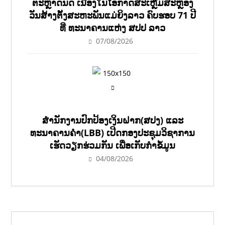
ຕະຫຼາດນັດ ເນື່ອງໃນໂອກາດສະເຫຼີມສະຫຼອງ
ວັນສ້າງຕັ້ງສະຫະພັນແມ່ຍິງລາວ ຄົບຮອບ 71 ປີ
ທີ່ ທະນາຄານແຫ່ງ ສປປ ລາວ
07/08/2026
ສຳນັກງານປົກປ້ອງເງິນຝາກ(ສປງ) ແລະ
ທະນາຄານຄຳ(LBB) ເປີດກອງປະຊຸມວິຊາການ
ເຮັດວຽກຮ່ວມກັນ ເພື່ອເກັບກຳຂໍ້ມູນ
04/08/2026