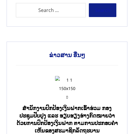
ຂ່າວສານ ອື່ນໆ
ສໍານັກງານປົກປ້ອງເງິນຝາກເຂົ້າຮ່ວມ ກອງ
ປະຊຸມປັບປຸງ ແລະ ຮຽບຮຽງຮ່າງກົດໝາຍວ່າ
ດ້ວຍການປົກປ້ອງເງິນຝາກ ຕາມການປະກອບຄຳ
ເຫັນຂອງສະມາຊິກລັດຖະບານ