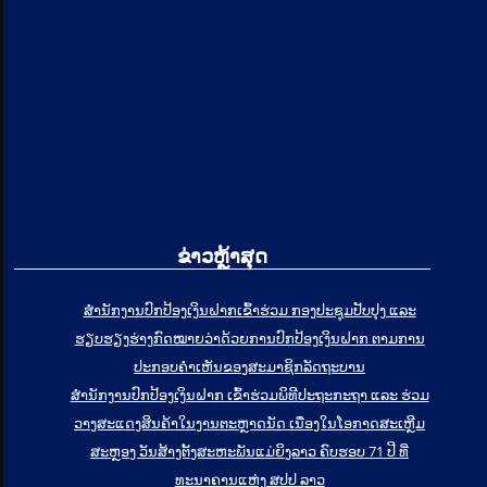
ຂ່າວຫຼ້າສຸດ
ສໍານັກງານປົກປ້ອງເງິນຝາກເຂົ້າຮ່ວມ ກອງປະຊຸມປັບປຸງ ແລະ
ຮຽບຮຽງຮ່າງກົດໝາຍວ່າດ້ວຍການປົກປ້ອງເງິນຝາກ ຕາມການ
ປະກອບຄຳເຫັນຂອງສະມາຊິກລັດຖະບານ
ສຳນັກງານປົກປ້ອງເງິນຝາກ ເຂົ້າຮ່ວມພິທີປະຖະກະຖາ ແລະ ຮ່ວມ
ວາງສະແດງສິນຄ້າໃນງານຕະຫຼາດນັດ ເນື່ອງໃນໂອກາດສະເຫຼີມ
ສະຫຼອງ ວັນສ້າງຕັ້ງສະຫະພັນແມ່ຍິງລາວ ຄົບຮອບ 71 ປີ ທີ່
ທະນາຄານແຫ່ງ ສປປ ລາວ