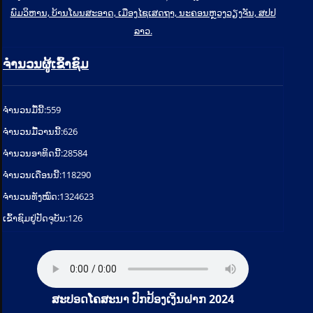
ພົມວິຫານ, ບ້ານໂພນສະອາດ, ເມືອງໄຊເສດຖາ, ນະຄອນຫຼວງວຽງຈັນ, ສປປ
ລາວ.
ຈຳນວນຜູ້ເຂົ້າຊົມ
ຈໍານວນມື້ນີ້:
559
ຈໍານວນມື້ວານນີ້:
626
ຈໍານວນອາທິດນີ້:
28584
ຈໍານວນເດືອນນີ້:
118290
ຈຳນວນທັງໝົດ:
1324623
ເຂົ້າຊົມຢູ່ປັດຈຸບັນ:
126
ສະປອດໂຄສະນາ ປົກປ້ອງເງິນຝາກ 2024