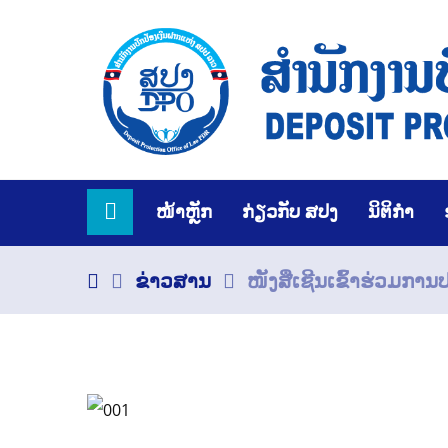
ໜ້າຫຼັກ
ກ່ຽວກັບ ສປງ
ນິຕິກຳ
ຂ່າວສານ
ໜັງສືເຊີນເຂົ້າຮ່ວມກາ