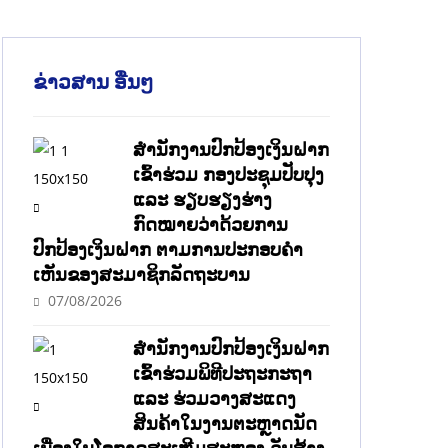
ຂ່າວສານ ອື່ນໆ
ສໍານັກງານປົກປ້ອງເງິນຝາກ
ເຂົ້າຮ່ວມ ກອງປະຊຸມປັບປຸງ
ແລະ ຮຽບຮຽງຮ່າງ
ກົດໝາຍວ່າດ້ວຍການ
ປົກປ້ອງເງິນຝາກ ຕາມການປະກອບຄຳ
ເຫັນຂອງສະມາຊິກລັດຖະບານ
07/08/2026
ສຳນັກງານປົກປ້ອງເງິນຝາກ
ເຂົ້າຮ່ວມພິທີປະຖະກະຖາ
ແລະ ຮ່ວມວາງສະແດງ
ສິນຄ້າໃນງານຕະຫຼາດນັດ