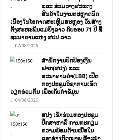
ແລະ ຮ່ວມວາງສະແດງ
ສິນຄ້າໃນງານຕະຫຼາດນັດ
ເນື່ອງໃນໂອກາດສະເຫຼີມສະຫຼອງ ວັນສ້າງ
ຕັ້ງສະຫະພັນແມ່ຍິງລາວ ຄົບຮອບ 71 ປີ ທີ່
ທະນາຄານແຫ່ງ ສປປ ລາວ
07/08/2026
ສຳນັກງານປົກປ້ອງເງິນ
ຝາກ(ສປງ) ແລະ
ທະນາຄານຄຳ(LBB) ເປີດ
ກອງປະຊຸມວິຊາການເຮັດ
ວຽກຮ່ວມກັນ ເພື່ອເກັບກຳຂໍ້ມູນ
04/08/2026
ສປງ ເຂົ້າຮ່ວມກອງປະຊຸມ
ປຶກສາຫາລື ການກະກຽມ
ຄວາມພ້ອມດ້ານເນື້ອໃນ
ຂອງຮ່າງກົດໝາຍ ທີ່ຈະນໍາ