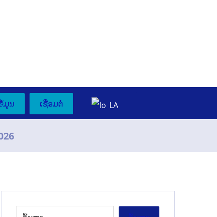
ຂໍ້ມູນ
ເຊື່ອມຕໍ່
LA
026