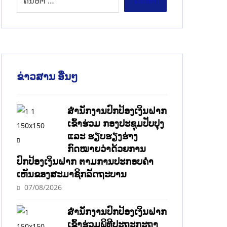
ຂ່າວສານ ອື່ນໆ
ສໍານັກງານປົກປ້ອງເງິນຝາກ
ເຂົ້າຮ່ວມ ກອງປະຊຸມປັບປຸງ
ແລະ ຮຽບຮຽງຮ່າງ
ກົດໝາຍວ່າດ້ວຍການ
ປົກປ້ອງເງິນຝາກ ຕາມການປະກອບຄຳ
ເຫັນຂອງສະມາຊິກລັດຖະບານ
07/08/2026
ສຳນັກງານປົກປ້ອງເງິນຝາກ
ເຂົ້າຮ່ວມພິທີປະຖະກະຖາ