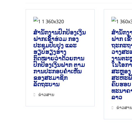
ສໍານັກງານປົກປ້ອງເງິນ
ສຳນັກງາ
ຝາກເຂົ້າຮ່ວມ ກອງ
ຝາກ ເຂົ
ປະຊຸມປັບປຸງ ແລະ
ຖະກະຖາ
ຮຽບຮຽງຮ່າງ
ວາງສະແ
ກົດໝາຍວ່າດ້ວຍການ
ງານຕະຫຼ
ປົກປ້ອງເງິນຝາກ ຕາມ
ໃນໂອກາ
ການປະກອບຄຳເຫັນ
ສະຫຼອງ ວ
ຂອງສະມາຊິກ
ສະຫະພັ
ລັດຖະບານ
ຄົບຮອບ 7
ທະນາຄາ
ຂ່າວສານ
ລາວ
ຂ່າວສາ