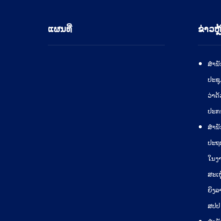
ແຜນທີ່
ຂ່າວຫຼ
ສໍານ
ປະຊຸ
ວ່າດ
ປະກ
ສຳນັ
ປະຖ
ໃນງາ
ສະເຫ
ຍິງລ
ສປປ