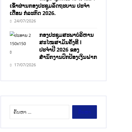
ເຂົ້າຜ່ານກອງປະຊຸມລັດຖະບານ ປະຈໍາ
ເດືອນ ກໍລະກົດ 2026.
24/07/2026
ກອງປະຊຸມສະພາບໍລິຫານ
ສະໄໝສາມັນຄັ້ງທີ I
ປະຈຳປີ 2026 ຂອງ
ສຳນັກງານປົກປ້ອງເງິນຝາກ
17/07/2026