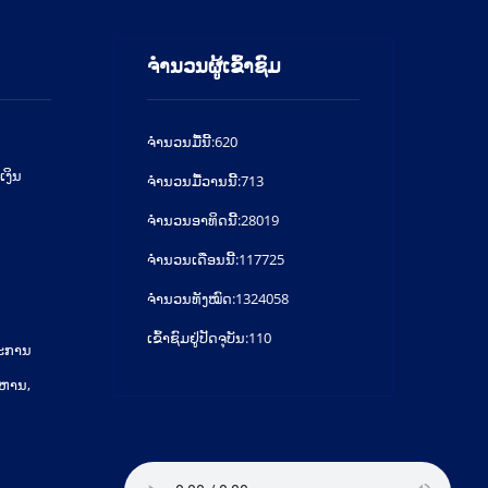
ຈຳນວນຜູ້ເຂົ້າຊົມ
ຈໍານວນມື້ນີ້:
620
ເງິນ
ຈໍານວນມື້ວານນີ້:
713
ຈໍານວນອາທິດນີ້:
28019
ຈໍານວນເດືອນນີ້:
117725
ຈຳນວນທັງໝົດ:
1324058
ເຂົ້າຊົມຢູ່ປັດຈຸບັນ:
110
ມະການ
ິຫານ,