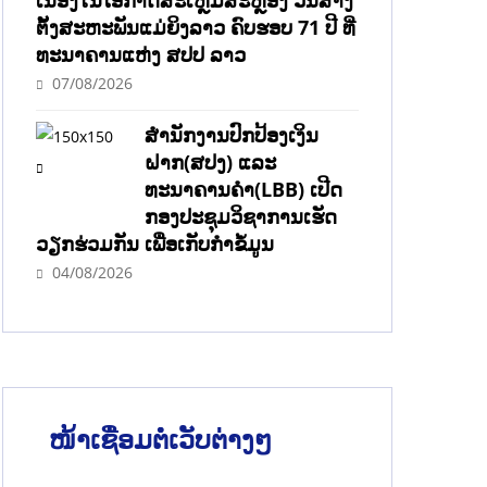
ເນື່ອງໃນໂອກາດສະເຫຼີມສະຫຼອງ ວັນສ້າງ
ຕັ້ງສະຫະພັນແມ່ຍິງລາວ ຄົບຮອບ 71 ປີ ທີ່
ທະນາຄານແຫ່ງ ສປປ ລາວ
07/08/2026
ສຳນັກງານປົກປ້ອງເງິນ
ຝາກ(ສປງ) ແລະ
ທະນາຄານຄຳ(LBB) ເປີດ
ກອງປະຊຸມວິຊາການເຮັດ
ວຽກຮ່ວມກັນ ເພື່ອເກັບກຳຂໍ້ມູນ
04/08/2026
ໜ້າເຊື່ອມຕໍ່ເວັບຕ່າງໆ