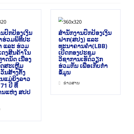
ນປົກປ້ອງເງິນ
ສຳນັກງານປົກປ້ອງເງິນ
້າຮ່ວມພິທີປະ
ຝາກ(ສປງ) ແລະ
 ແລະ ຮ່ວມ
ທະນາຄານຄຳ(LBB)
ດງສິນຄ້າໃນ
ເປີດກອງປະຊຸມ
າດນັດ ເນື່ອງ
ວິຊາການເຮັດວຽກ
ດສະເຫຼີມ
ຮ່ວມກັນ ເພື່ອເກັບກຳ
ັນສ້າງຕັ້ງ
ຂໍ້ມູນ
ນແມ່ຍິງລາວ
ຂ່າວສານ
1 ປີ ທີ່
ນແຫ່ງ ສປປ
ນ