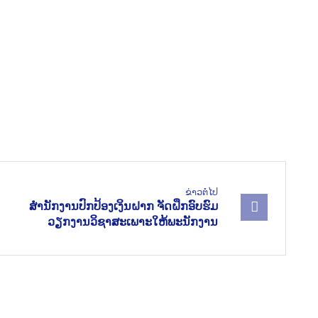
ຂ່າວຕໍ່ໄປ
ສໍານັກງານປົກປ້ອງເງິນຝາກ ຈັດຝຶກອົບຮົມ
ວຽກງານວິຊາສະເພາະໃຫ້ພະນັກງານ