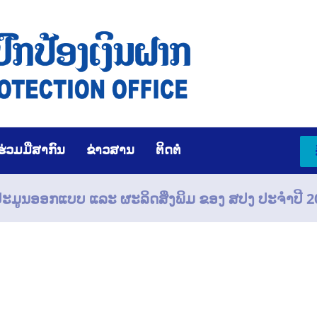
ຮ່ວມມືສາກົນ
ຂ່າວສານ
ຕິດຕໍ່
ນປະມູນອອກແບບ ແລະ ຜະລິດສິ່ງພິມ ຂອງ ສປງ ປະຈຳປີ 2