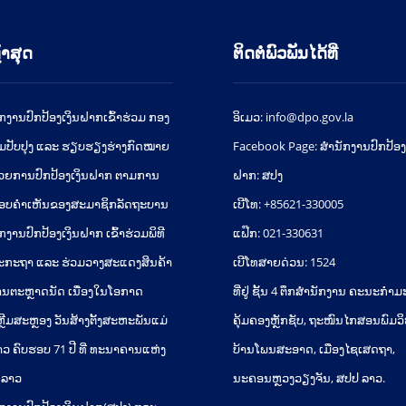
້າສຸດ
ຕິດຕໍ່ພົວພັນໄດ້ທີ່
ັກງານປົກປ້ອງເງິນຝາກເຂົ້າຮ່ວມ ກອງ
ອິເມວ: info@dpo.gov.la
ມປັບປຸງ ແລະ ຮຽບຮຽງຮ່າງກົດໝາຍ
Facebook Page: ສໍານັກງານປົກປ້ອງ
້ວຍການປົກປ້ອງເງິນຝາກ ຕາມການ
ຝາກ: ສປງ
ອບຄຳເຫັນຂອງສະມາຊິກລັດຖະບານ
ເບີໂທ: +85621-330005
ກງານປົກປ້ອງເງິນຝາກ ເຂົ້າຮ່ວມພິທີ
ແຟ໊ກ: 021-330631
ະກະຖາ ແລະ ຮ່ວມວາງສະແດງສິນຄ້າ
ເບີໂທສາຍດ່ວນ: 1524
ນຕະຫຼາດນັດ ເນື່ອງໃນໂອກາດ
ທີ່ຢູ່ ຊັ້ນ 4 ຕຶກສຳນັກງານ ຄະນະກຳ
ຼີມສະຫຼອງ ວັນສ້າງຕັ້ງສະຫະພັນແມ່
ຄຸ້ມຄອງຫຼັກຊັບ, ຖະໜົນໄກສອນພົມວ
າວ ຄົບຮອບ 71 ປີ ທີ່ ທະນາຄານແຫ່ງ
ບ້ານໂພນສະອາດ, ເມືອງໄຊເສດຖາ,
 ລາວ
ນະຄອນຫຼວງວຽງຈັນ, ສປປ ລາວ.