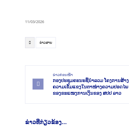
11/03/2026
ຂ່າວສານ
ຂ່າວກ່ອນໜ້າ
ກອງປະຊຸມຄະນະຊີ້ນຳລວມ ໂຄງການສ້າງ
ຄວາມເຂັ້ມແຂງໃນຕາໜ່າງຄວາມປອດໄພ
ຂອງຂະແໜງການເງິນຂອງ ສປປ ລາວ
ຂ່າວທີ່ກ່ຽວຂ້ອງ...