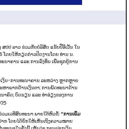
ສປປ ລາວ ຮ່ວມກັບບໍລິສັດ ແຮັບປີ້ອີເວັ້ນ ໃນ
2025 ໂດຍໃຫ້ກຽດກ່າວປິດງານໂດຍ ທ່ານ ນ.
ທະນາຄານ ແລະ ການລົງທຶນ ເພື່ອຊຸກຍູ້ການ
ການເງິນ-ການທະນາຄານ ລະຫວ່າງ ຫຼາກຫຼາຍ
ອງມະຫາພາກດ້ານເງິນຕາ; ການພັດທະນາດ້ານ
ອະນາຄົດ; ບົດຮຽນ ແລະ ທ່າອ່ຽງຂອງການ
າງໆ.
່ວມເວທີສົນທະນາ ພາຍໃຕ້ຫົວຂໍ້:
“ການເພິ່ມ
ນຝາກ ໂດຍໄດ້ຍົກໃຫ້ເຫັນເຖິງຄວາມໝາຍ
ນທະນາໃນຄັ້ງນີ້ ເຫັນວ່າ ການຝາກເງິນ