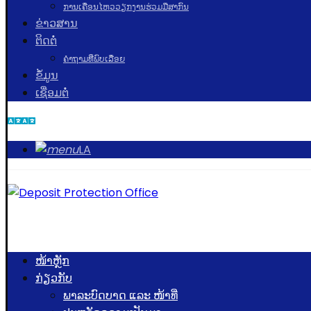
ການເຄື່ອນໄຫວວຽກງານຮ່ວມມືສາກົນ
ຂ່າວສານ
ຕິດຕໍ່
ຄຳຖາມທີ່ພົບເລື່ອຍ
ຂໍ້ມູນ
ເຊື່ອມຕໍ່
LA
ໜ້າຫຼັກ
ກ່ຽວກັບ
ພາລະບົດບາດ ແລະ ໜ້າທີ່