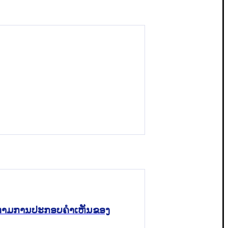
າກ ຕາມການປະກອບຄຳເຫັນຂອງ