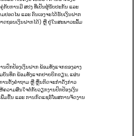
່ກັບການມີ ສປງ ທີ່ເປັນຜູ້ຮັບປະກັນ ແລະ
ຄວາມປອດໄພ ແລະ ຕົນເອງຈະໄດ້ຮັບເງິນຝາກ
ມາດຖອນເງິນຝາກໄດ້) ຫຼື ຢູ່ໃນສະພາວະລົ້ມ
ວຽກງານປົກປ້ອງເງິນຝາກ ພ້ອມທັງແຈກຂອງລາງ
 ປື້ມບັນທຶກ ພ້ອມທັງແຈກຢາຍບິກຂຽນ, ແຜ່ນ
ນຕັ້ງຄໍາຖາມ ຫຼື ຫຼິ້ນກິດຈະກໍາດັ່ງກ່າວ
ໃຫ້ຄວາມສົນໃຈຕໍ່ກັບວຽກງານປົກປ້ອງເງິນ
ນເພີ່ມຂື້ນ ແລະ ການກົດແຊຣ໌ໂພສການຈັດງານ