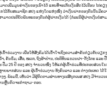
ດເພີ່ມມູນຄ່າເງິນຂອງເຮົາໄດ້ ແທນທີ່ຈະເກັບເງິນສົດໄວ້ເຮືອນ ໄປຄຽງຄູ
ປຝາກໄວ້ກັບສະມາຊິກ ສປງ ແຫ່ງໃດແຫ່ງໜຶ່ງ ວ່າເງິນຝາກຂອງຕົນນັ້ນມີ
າດປະຕິບັດພັນທະຂອງຕົນຕໍ່ຜູ້ຝາກເງິນໄດ້ (ກໍລະນີຜູ້ຝາກເງິນບໍ່ສາ
ູ້ເຂົ້າຮ່ວມງານ ເພື່ອໃຫ້ສັງຄົມໄດ້ເຂົ້າໃຈເຖິງຄວາມສໍາຄັນກ່ຽວກັບ
ໍ້າ, ຄັນຮົ່ມ, ເສື້ອ, ໝວກ, ຖົງຜ້າປ່ານ, ປະຕິທິນແຂວນຝາ-ຕັ້ງໂຕະ ແລະ
 ປຶ້ມ 25 ປີ ຂອງ ສປງ ຈໍານວນໜຶ່ງ ໃຫ້ແກ່ຜູ້ເຂົ້າຮ່ວມທີ່ປະກອບສ່ວນໃນກາ
ຫຼາຍພາກສ່ວນ ແລະ ຜູ້ເຂົ້າຮ່ວມງານ ທັງຄົນລາວ ແລະ ຕ່າງປະເທດ ໄດ້
. ພ້ອມນີ້, ເຫັນວ່າ ມີຜູ້ຕິດຕາມຜ່ານທາງເຟສ໌ບຸກເພສ ສປງ ມີຈໍານວ
ກການຫຼີ້ນກິດຈະກໍາຖາມ-ຕອບ.