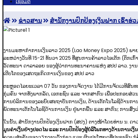
ເຊື່ອມຕໍ່
ຂ່າວສານ
ສຳນັກງານປົກປ້ອງເງິນຝາກ ເຂົ້າ
ງານມະຫາກຳການເງິນລາວ 2025 (Lao Money Expo 2025) ພາຍໃ
ລະຫວ່າງວັນທີ 15-21 ທັນວາ 2025 ທີ່ສູນການຄ້າລາວໄອເຕັກ (ຕຶກເກ
ວັດທະນາ ດາລາລອຍ ຮອງຜູ້ວ່າການທະນາຄານແຫ່ງ ສປປ ລາວ. ງານໃນຄັ
ເຕີບໂຕຂອງເສດຖະກິດການເງິນຂອງ ສປປ ລາວ
ຕະຫຼອດໄລຍະເວລາ 07 ວັນ ຂອງການຈັດງານ ໄດ້ມີການຈັດເວທີສົນທ
ກຸ່ມຄົນ ຈາກທັງພາກລັດ, ເອກະຊົນ ແລະ ຈາກສາກົນ ເພື່ອປະກອບສ່
ການບໍລິການຂອງລະບົບສະຖາບັນການເງິນ, ດ້ານເຕັກໂນໂລຊີດ້ານການ
ພັດທະນາເຕັກໂນໂລຊີດ້ານການເງິນ ຢູ່ພາກພື້ນ ແລະ ສາກົນ; ການສົ່ງເສ
ໃນນັ້ນ, ສຳນັກງານປົກປ້ອງເງິນຝາກ (ສປງ) ຕາງໜ້າໂດຍທ່ານ ນ. ດາວ
ມູນຄ່າເງິນຢ່າງປອດໄພ ແລະ ການປົກປ້ອງຜູ້ບໍລິໂພກທາງດ້ານການເງິ
ຄວາມສໍາຄັນຂອງວຽກງານດັ່ງກ່າວ ແລະ ຜົນປະໂຫຍດທີ່ປະຊາຊົນ ກໍຄື 