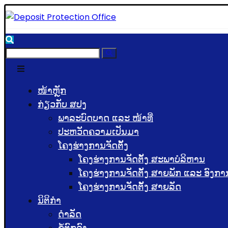
ໜ້າຫຼັກ
ກ່ຽວກັບ ສປງ
ພາລະບົດບາດ ແລະ ໜ້າທີ່
ປະຫວັດຄວາມເປັນມາ
ໂຄງຮ່າງການຈັດຕັ້ງ
ໂຄງຮ່າງການຈັດຕັ້ງ ສະພາບໍລິຫານ
ໂຄງຮ່າງການຈັດຕັ້ງ ສາຍພັກ ແລະ ອົງກາ
ໂຄງຮ່າງການຈັດຕັ້ງ ສາຍລັດ
ນິຕິກຳ
ດຳລັດ
ຂໍ້ຕົກລົງ