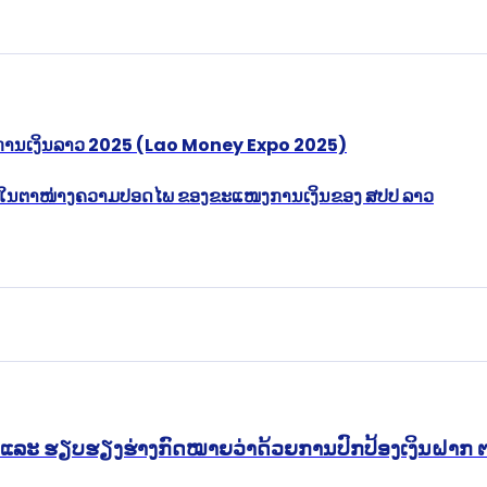
າການເງິນລາວ 2025 (Lao Money Expo 2025)
ຂງໃນຕາໜ່າງຄວາມປອດໄພ ຂອງຂະແໜງການເງິນຂອງ ສປປ ລາວ
ບປຸງ ແລະ ຮຽບຮຽງຮ່າງກົດໝາຍວ່າດ້ວຍການປົກປ້ອງເງິນຝ