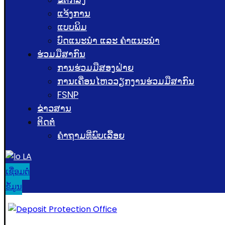
ແຈ້ງການ
ແບບພິມ
ບົດແນະນໍາ ແລະ ຄໍາແນະນໍາ
ຮ່ວມມືສາກົນ
ການຮ່ວມມືສອງຝ່າຍ
ການເຄື່ອນໄຫວວຽກງານຮ່ວມມືສາກົນ
FSNP
ຂ່າວສານ
ຕິດຕໍ່
ຄຳຖາມທີ່ພົບເລື້ອຍ
LA
ເຊື່ອມຕໍ່
ຂໍ້ມູນ