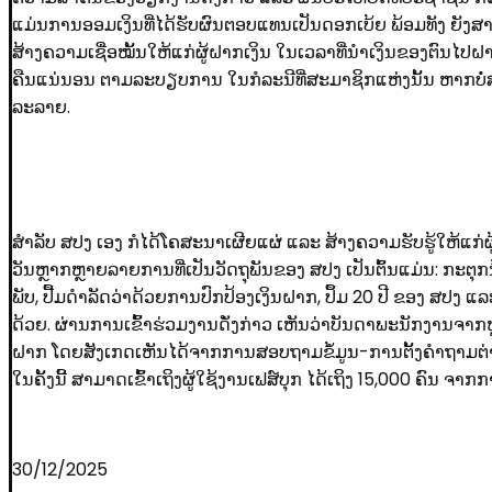
ແມ່ນການອອມເງິນທີ່ໄດ້ຮັບຜົນຕອບແທນເປັນດອກເບ້ຍ ພ້ອມທັງ ຍັງສາມາ
ສ້າງຄວາມເຊື່ອໝັ້ນໃຫ້ແກ່ຜູ້ຝາກເງິນ ໃນເວລາທີ່ນໍາເງິນຂອງຕົນໄ
ຄືນແນ່ນອນ ຕາມລະບຽບການ ໃນກໍລະນີທີ່ສະມາຊິກແຫ່ງນັ້ນ ຫາກບໍ່ສາມ
ລະລາຍ.
ສໍາລັບ ສປງ ເອງ ກໍໄດ້ໂຄສະນາເຜີຍແຜ່ ແລະ ສ້າງຄວາມຮັບຮູ້ໃຫ້ແກ່ຜ
ວັນຫຼາກຫຼາຍລາຍການທີ່ເປັນວັດຖຸພັນຂອງ ສປງ ເປັນຕົ້ນແມ່ນ: ກະຕຸກນ
ພັບ, ປື້ມດໍາລັດວ່າດ້ວຍການປົກປ້ອງເງິນຝາກ, ປຶ້ມ 20 ປີ ຂອງ ສປງ ແລະ
ດ້ວຍ. ຜ່ານການເຂົ້າຮ່ວມງານດັ່ງກ່າວ ເຫັນວ່າບັນດາພະນັກງານຈາກ
ຝາກ ໂດຍສັງເກດເຫັນໄດ້ຈາກການສອບຖາມຂໍ້ມູນ-ການຕັ້ງຄໍາຖາມຕ່າງໆ
ໃນຄັ້ງນີ້ ສາມາດເຂົ້າເຖິງຜູ້ໃຊ້ງານເຟສ໌ບຸກ ໄດ້ເຖິງ 15,000 ຄົນ ຈາ
30/12/2025