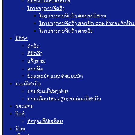
ປະຫວັດຄວາມເປັນມາ
ໂຄງຮ່າງການຈັດຕັ້ງ
ໂຄງຮ່າງການຈັດຕັ້ງ ສະພາບໍລິຫານ
ໂຄງຮ່າງການຈັດຕັ້ງ ສາຍພັກ ແລະ ອົງການຈັດຕັ້
ໂຄງຮ່າງການຈັດຕັ້ງ ສາຍລັດ
ນິຕິກຳ
ດຳລັດ
ຂໍ້ຕົກລົງ
ແຈ້ງການ
ແບບພິມ
ບົດແນະນໍາ ແລະ ຄໍາແນະນໍາ
ຮ່ວມມືສາກົນ
ການຮ່ວມມືສອງຝ່າຍ
ການເຄື່ອນໄຫວວຽກງານຮ່ວມມືສາກົນ
ຂ່າວສານ
ຕິດຕໍ່
ຄຳຖາມທີ່ພົບເລື່ອຍ
ຂໍ້ມູນ