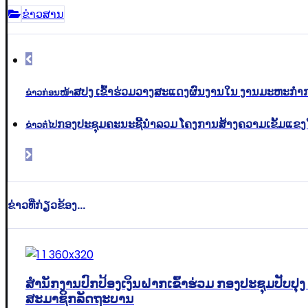
ຂ່າວສານ
ສປງ ເຂົ້າຮ່ວມວາງສະແດງຜົນງານໃນ ງານມະຫະກໍ
ຂ່າວກ່ອນໜ້າ
ກອງປະຊຸມຄະນະຊີ້ນຳລວມ ໂຄງການສ້າງຄວາມເຂັ້ມແ
ຂ່າວຕໍ່ໄປ
ຂ່າວທີ່ກ່ຽວຂ້ອງ...
ສໍານັກງານປົກປ້ອງເງິນຝາກເຂົ້າຮ່ວມ ກອງປະຊຸມປັ
ສະມາຊິກລັດຖະບານ