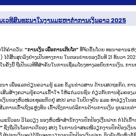
ຮ່ວມເວທີສົນທະນາໃນງານມະຫາກຳການເງິນລາວ 2025
ຕ້ຄໍາຂວັນ:
“ການເງິນ ເພື່ອການເຕີບໂຕ”
ທີ່ຈັດຂຶ້ນໂດຍ ທະນາຄານແຫ່ງ 
ົ່າ) ໄດ້ສິ້ນສຸດລົງຢ່າງເປັນທາງການ ໃນຕອນບ່າຍຂອງວັນທີ 21 ທັນວາ 
້ງນີ້ ຖືເປັນເວທີທີ່ສຳຄັນໃນການເຊື່ອມໂຍງທາງລະບົບການເງິນ, ການ
ະນາ ເພື່ອແລກປ່ຽນຄວາມຮູ້ ແລະ ຂໍ້ມູນຂ່າວສານ ດ້ານເສດຖະກິດ, 
ວນເສີມສ້າງຄວາມຮູ້ຄວາມເຂົ້າໃຈ ໃຫ້ແກ່ມວນຊົນ ກ່ຽວກັບການຄຸ້ມຄ
ເງິນຂອງຫົວໜ່ວຍທຸລະກິດຢູ່ ສປປ ລາວ ໃນປັດຈຸບັນ ແລະ ທ່າອ່ຽງໃນ
ີມການເຂົ້າເຖິງແຫຼ່ງທຶນ ເຂົ້າເຖິງການບໍລິການດ້ານການເງິນ ຮູບແບບຕ່
ມະນີວອນ ວິໄລວຽງ ຮອງຫົວໜ້າສຳນັກງານປົກປ້ອງເງິີນຝາກ ກໍໄດ້ເຂົ້າຮ
ນ”
ຊຶ່ງຖືເປັນໂອກາດດີຂອງ ສປງ ໃນການນໍາສະເໜີວຽກງານປົກປ້ອງເງິ
ຜູ້ຝາກເງິນຈະໄດ້ຮັບຈາກວຽກງານປົກປ້ອງເງິນຝາກ. ຕິດພັນກັບຫົວຂໍ້ສົ