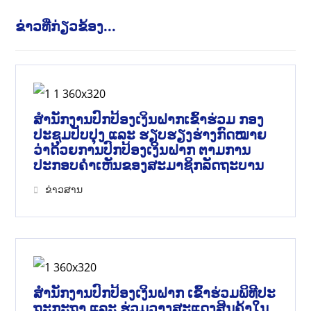
ຂ່າວທີ່ກ່ຽວຂ້ອງ...
ສໍານັກງານປົກປ້ອງເງິນຝາກເຂົ້າຮ່ວມ ກອງ
ປະຊຸມປັບປຸງ ແລະ ຮຽບຮຽງຮ່າງກົດໝາຍ
ວ່າດ້ວຍການປົກປ້ອງເງິນຝາກ ຕາມການ
ປະກອບຄຳເຫັນຂອງສະມາຊິກລັດຖະບານ
ຂ່າວສານ
ສຳນັກງານປົກປ້ອງເງິນຝາກ ເຂົ້າຮ່ວມພິທີປະ
ຖະກະຖາ ແລະ ຮ່ວມວາງສະແດງສິນຄ້າໃນ