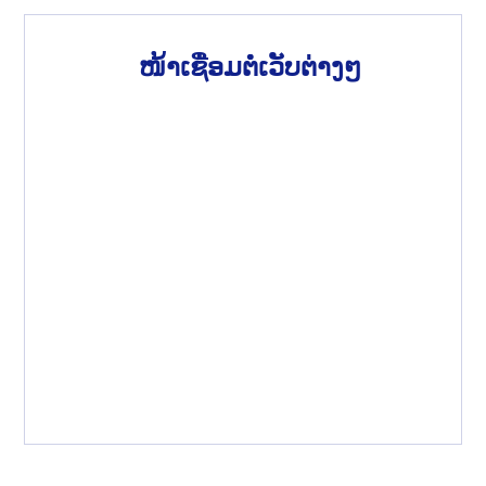
ໜ້າເຊື່ອມຕໍ່ເວັບຕ່າງໆ