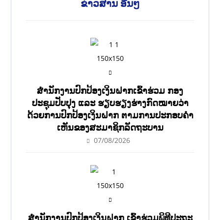
ຂ່າວສານ ອື່ນໆ
ສໍານັກງານປົກປ້ອງເງິນຝາກເຂົ້າຮ່ວມ ກອງ
ປະຊຸມປັບປຸງ ແລະ ຮຽບຮຽງຮ່າງກົດໝາຍວ່າ
ດ້ວຍການປົກປ້ອງເງິນຝາກ ຕາມການປະກອບຄຳ
ເຫັນຂອງສະມາຊິກລັດຖະບານ
07/08/2026
ສຳນັກງານປົກປ້ອງເງິນຝາກ ເຂົ້າຮ່ວມພິທີປະຖະ