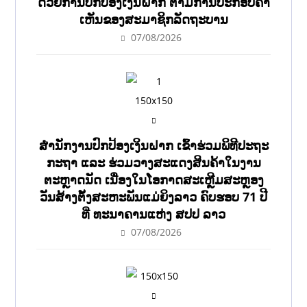
ດ້ວຍການປົກປ້ອງເງິນຝາກ ຕາມການປະກອບຄຳ
ເຫັນຂອງສະມາຊິກລັດຖະບານ
07/08/2026
ສຳນັກງານປົກປ້ອງເງິນຝາກ ເຂົ້າຮ່ວມພິທີປະຖະ
ກະຖາ ແລະ ຮ່ວມວາງສະແດງສິນຄ້າໃນງານ
ຕະຫຼາດນັດ ເນື່ອງໃນໂອກາດສະເຫຼີມສະຫຼອງ
ວັນສ້າງຕັ້ງສະຫະພັນແມ່ຍິງລາວ ຄົບຮອບ 71 ປີ
ທີ່ ທະນາຄານແຫ່ງ ສປປ ລາວ
07/08/2026