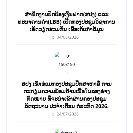
ສຳນັກງານປົກປ້ອງເງິນຝາກ(ສປງ) ແລະ
ທະນາຄານຄຳ(LBB) ເປີດກອງປະຊຸມວິຊາການ
ເຮັດວຽກຮ່ວມກັນ ເພື່ອເກັບກຳຂໍ້ມູນ
04/08/2026
ສປງ ເຂົ້າຮ່ວມກອງປະຊຸມປຶກສາຫາລື ການ
ກະກຽມຄວາມພ້ອມດ້ານເນື້ອໃນຂອງຮ່າງ
ກົດໝາຍ ທີ່ຈະນໍາເຂົ້າຜ່ານກອງປະຊຸມ
ລັດຖະບານ ປະຈໍາເດືອນ ກໍລະກົດ 2026.
24/07/2026