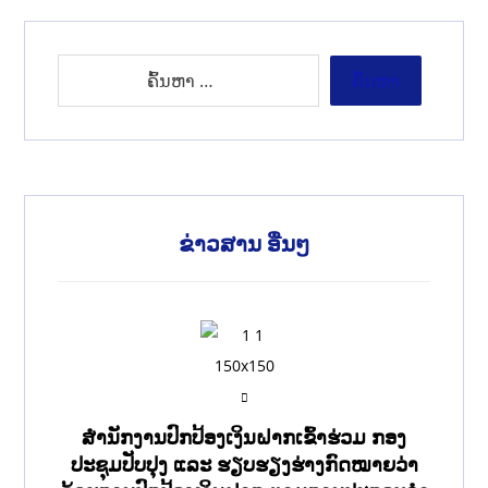
ຂ່າວສານ ອື່ນໆ
ສໍານັກງານປົກປ້ອງເງິນຝາກເຂົ້າຮ່ວມ ກອງ
ປະຊຸມປັບປຸງ ແລະ ຮຽບຮຽງຮ່າງກົດໝາຍວ່າ