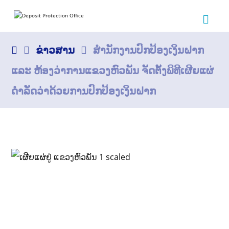
ຂ່າວສານ
ສຳນັກງານປົກປ້ອງເງິນຝາກ
ແລະ ຫ້ອງວ່າການແຂວງຫົວພັນ ຈັດຕັ້ງພິທີເຜີຍແຜ່
ດຳລັດວ່າດ້ວຍການປົກປ້ອງເງິນຝາກ