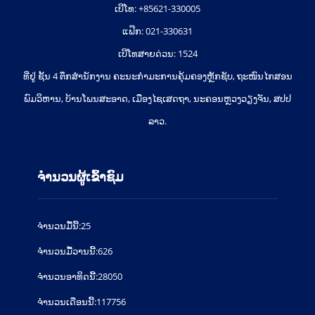
ເບີໂທ: +85621-330005
ແຟ໊ກ: 021-330631
ເບີໂທສາຍດ່ວນ: 1524
ທີ່ຢູ່ ຊັ້ນ 4 ຕຶກສຳນັກງານ ຄະນະກຳມະການຄຸ້ມຄອງຫຼັກຊັບ, ຖະໜົນໄກສອນ
ພົມວິຫານ, ບ້ານໂພນສະອາດ, ເມືອງໄຊເສດຖາ, ນະຄອນຫຼວງວຽງຈັນ, ສປປ
ລາວ.
ຈຳນວນຜູ້ເຂົ້າຊົມ
ຈໍານວນມື້ນີ້:
25
ຈໍານວນມື້ວານນີ້:
626
ຈໍານວນອາທິດນີ້:
28050
ຈໍານວນເດືອນນີ້:
117756