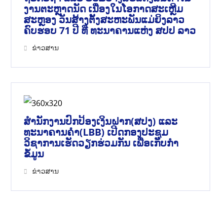
ງານຕະຫຼາດນັດ ເນື່ອງໃນໂອກາດສະເຫຼີມ
ສະຫຼອງ ວັນສ້າງຕັ້ງສະຫະພັນແມ່ຍິງລາວ
ຄົບຮອບ 71 ປີ ທີ່ ທະນາຄານແຫ່ງ ສປປ ລາວ
ຂ່າວສານ
ສຳນັກງານປົກປ້ອງເງິນຝາກ(ສປງ) ແລະ
ທະນາຄານຄຳ(LBB) ເປີດກອງປະຊຸມ
ວິຊາການເຮັດວຽກຮ່ວມກັນ ເພື່ອເກັບກຳ
ຂໍ້ມູນ
ຂ່າວສານ