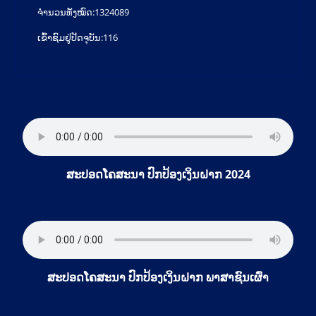
ຈຳນວນທັງໝົດ:
1324089
ເຂົ້າຊົມຢູ່ປັດຈຸບັນ:
116
ສະປອດໂຄສະນາ ປົກປ້ອງເງິນຝາກ 2024
ສະປອດໂຄສະນາ ປົກປ້ອງເງິນຝາກ ພາສາຊົນເຜົ່າ