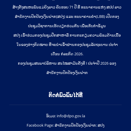
ສ້າງຕັ້ງສະຫະພັນແມ່ຍິງລາວ ຄົບຮອບ 71 ປີ ທີ່ ທະນາຄານແຫ່ງ ສປປ ລາວ
ສຳນັກງານປົກປ້ອງເງິນຝາກ(ສປງ) ແລະ ທະນາຄານຄຳ(LBB) ເປີດກອງ
ປະຊຸມວິຊາການເຮັດວຽກຮ່ວມກັນ ເພື່ອເກັບກຳຂໍ້ມູນ
ສປງ ເຂົ້າຮ່ວມກອງປະຊຸມປຶກສາຫາລື ການກະກຽມຄວາມພ້ອມດ້ານເນື້ອ
ໃນຂອງຮ່າງກົດໝາຍ ທີ່ຈະນໍາເຂົ້າຜ່ານກອງປະຊຸມລັດຖະບານ ປະຈໍາ
ເດືອນ ກໍລະກົດ 2026.
ກອງປະຊຸມສະພາບໍລິຫານ ສະໄໝສາມັນຄັ້ງທີ I ປະຈຳປີ 2026 ຂອງ
ສຳນັກງານປົກປ້ອງເງິນຝາກ
ຕິດຕໍ່ພົວພັນໄດ້ທີ່
ອິເມວ: info@dpo.gov.la
Facebook Page: ສໍານັກງານປົກປ້ອງເງິນຝາກ: ສປງ