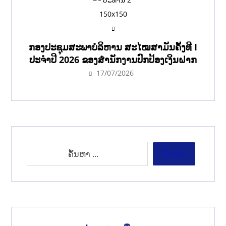
ກອງປະຊຸມສະພາບໍລິຫານ ສະໄໝສາມັນຄັ້ງທີ I
ປະຈຳປີ 2026 ຂອງສຳນັກງານປົກປ້ອງເງິນຝາກ
17/07/2026