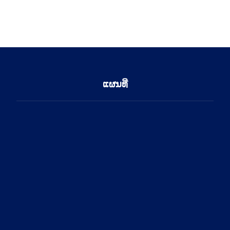
ແຜນທີ່