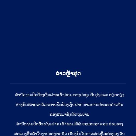
ຂ່າວຫຼ້າສຸດ
ສໍານັກງານປົກປ້ອງເງິນຝາກເຂົ້າຮ່ວມ ກອງປະຊຸມປັບປຸງ ແລະ ຮຽບຮຽງ
ຮ່າງກົດໝາຍວ່າດ້ວຍການປົກປ້ອງເງິນຝາກ ຕາມການປະກອບຄຳເຫັນ
ຂອງສະມາຊິກລັດຖະບານ
ສຳນັກງານປົກປ້ອງເງິນຝາກ ເຂົ້າຮ່ວມພິທີປະຖະກະຖາ ແລະ ຮ່ວມວາງ
ສະແດງສິນຄ້າໃນງານຕະຫຼາດນັດ ເນື່ອງໃນໂອກາດສະເຫຼີມສະຫຼອງ ວັນ