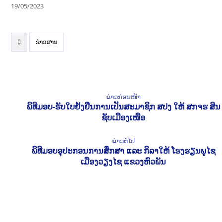
19/05/2023
ຂ່າວສານ
ຂ່າວກ່ອນໜ້າ
ພິທີມອບ-ຮັບໃບຢັ້ງຢືນການເປັນສະມາຊິກ ສປງ ໃຫ້ ສກຈຮ ສິນ
ຊັບເມືອງເໜືອ
ຂ່າວຕໍ່ໄປ
ພິທີມອບອຸປະກອນການສຶກສາ ແລະ ກິລາໃຫ້ ໂຮງຮຽນພູໄຊ
ເມືອງວຽງໄຊ ແຂວງຫົວພັນ