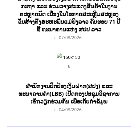
ກະຖາ ແລະ ຮ່ວມວາງສະແດງສິນຄ້າໃນງານ
ຕະຫຼາດນັດ ເນື່ອງໃນໂອກາດສະເຫຼີມສະຫຼອງ
ວັນສ້າງຕັ້ງສະຫະພັນແມ່ຍິງລາວ ຄົບຮອບ 71 ປີ
ທີ່ ທະນາຄານແຫ່ງ ສປປ ລາວ
07/08/2026
ສຳນັກງານປົກປ້ອງເງິນຝາກ(ສປງ) ແລະ
ທະນາຄານຄຳ(LBB) ເປີດກອງປະຊຸມວິຊາການ
ເຮັດວຽກຮ່ວມກັນ ເພື່ອເກັບກຳຂໍ້ມູນ
04/08/2026