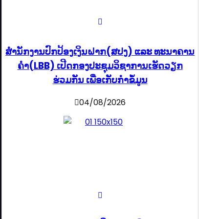
ສຳນັກງານປົກປ້ອງເງິນຝາກ(ສປງ) ແລະ ທະນາຄານ
ຄຳ(LBB) ເປີດກອງປະຊຸມວິຊາການເຮັດວຽກ
ຮ່ວມກັນ ເພື່ອເກັບກຳຂໍ້ມູນ
04/08/2026