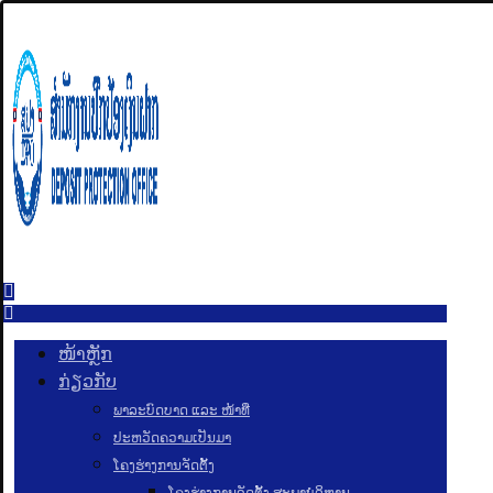
ໜ້າຫຼັກ
ກ່ຽວກັບ
ພາລະບົດບາດ ແລະ ໜ້າທີ່
ປະຫວັດຄວາມເປັນມາ
ໂຄງຮ່າງການຈັດຕັ້ງ
ໂຄງຮ່າງການຈັດຕັ້ງ ສະພາບໍລິຫານ