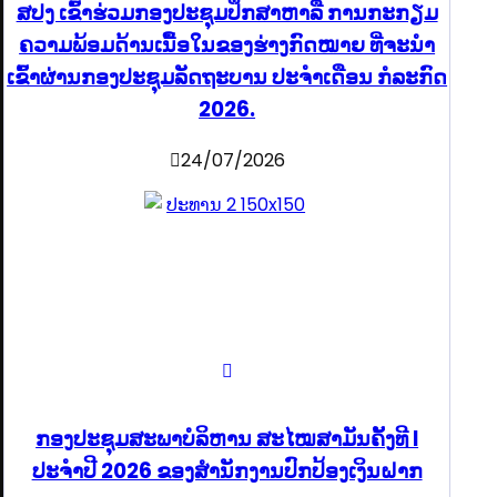
ສປງ ເຂົ້າຮ່ວມກອງປະຊຸມປຶກສາຫາລື ການກະກຽມ
ຄວາມພ້ອມດ້ານເນື້ອໃນຂອງຮ່າງກົດໝາຍ ທີ່ຈະນໍາ
ເຂົ້າຜ່ານກອງປະຊຸມລັດຖະບານ ປະຈໍາເດືອນ ກໍລະກົດ
2026.
24/07/2026
ກອງປະຊຸມສະພາບໍລິຫານ ສະໄໝສາມັນຄັ້ງທີ I
ປະຈຳປີ 2026 ຂອງສຳນັກງານປົກປ້ອງເງິນຝາກ