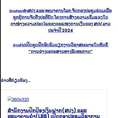
ສປງ ແລະ ທະນາຄານໂລກ ຈັດກອງປະຊຸມຮ່ວມເພື່ອ
ຂ່າວກ່ອນໜ້າ
ຊຸກຍູ້ການຈັດຕັ້ງປະຕິບັດ ໂຄງການສ້າງຄວາມເຂັ້ມແຂງໃນ
ຕາໜ່າງຄວາມປອດໄພຂອງຂະແໜງການເງິນຂອງ ສປປ ລາວ
ປະຈຳປີ 2024
ເປີດຊຸດຝຶກອົບຮົມວຽກງານວິຊາສະເພາະໃນຫົວຂໍ້
ຂ່າວຕໍ່ໄປ
“ການຮ່າງເອກະສານທາງລັດທະການ”
ຂ່າວທີ່ກ່ຽວຂ້ອງ...
ສຳນັກງານປົກປ້ອງເງິນຝາກ(ສປງ) ແລະ
ທະນາຄານຄຳ(LBB) ເປີດກອງປະຊຸມວິຊາການ