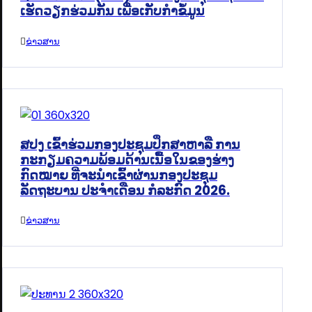
ເຮັດວຽກຮ່ວມກັນ ເພື່ອເກັບກຳຂໍ້ມູນ
ຂ່າວສານ
ສປງ ເຂົ້າຮ່ວມກອງປະຊຸມປຶກສາຫາລື ການ
ກະກຽມຄວາມພ້ອມດ້ານເນື້ອໃນຂອງຮ່າງ
ກົດໝາຍ ທີ່ຈະນໍາເຂົ້າຜ່ານກອງປະຊຸມ
ລັດຖະບານ ປະຈໍາເດືອນ ກໍລະກົດ 2026.
ຂ່າວສານ