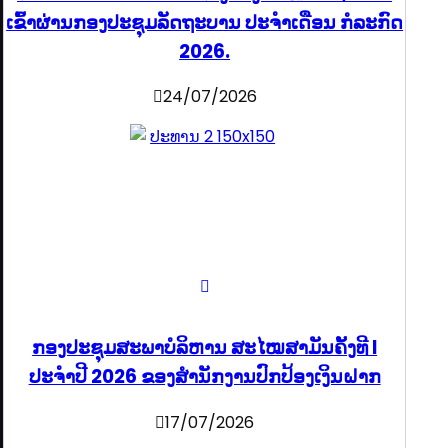
ເຂົ້າຜ່ານກອງປະຊຸມລັດຖະບານ ປະຈໍາເດືອນ ກໍລະກົດ
2026.
24/07/2026
ກອງປະຊຸມສະພາບໍລິຫານ ສະໄໝສາມັນຄັ້ງທີ I
ປະຈຳປີ 2026 ຂອງສຳນັກງານປົກປ້ອງເງິນຝາກ
17/07/2026