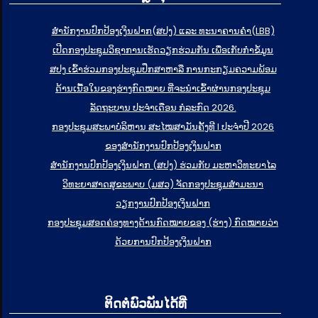
ສຳນັກງານປົກປ້ອງເງິນຝາກ(ສປງ) ແລະ ທະນາຄານຄຳ(LBB)
ເປີດກອງປະຊຸມວິຊາການເຮັດວຽກຮ່ວມກັນ ເພື່ອເກັບກຳຂໍ້ມູນ
ສປງ ເຂົ້າຮ່ວມກອງປະຊຸມປຶກສາຫາລື ການກະກຽມຄວາມພ້ອມ
ດ້ານເນື້ອໃນຂອງຮ່າງກົດໝາຍ ທີ່ຈະນໍາເຂົ້າຜ່ານກອງປະຊຸມ
ລັດຖະບານ ປະຈໍາເດືອນ ກໍລະກົດ 2026.
ກອງປະຊຸມສະພາບໍລິຫານ ສະໄໝສາມັນຄັ້ງທີ I ປະຈຳປີ 2026
ຂອງສຳນັກງານປົກປ້ອງເງິນຝາກ
ສຳນັກງານປົກປ້ອງເງິນຝາກ (ສປງ) ຮ່ວມກັບ ມະຫາວິທະຍາໄລ
ວິທະຍາສາດສຸຂະພາບ (ມສວ) ຈັດກອງປະຊຸມສຳມະນາ
ວຽກງານປົກປ້ອງເງິນຝາກ
ກອງປະຊຸມສອດຄ່ອງທາງດ້ານກົດໝາຍຂອງ (ຮ່າງ) ກົດໝາຍວ່າ
ດ້ວຍການປົກປ້ອງເງິນຝາກ
ຕິດຕໍ່ພົວພັນໄດ້ທີ່