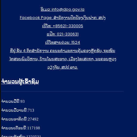
ອິເມວ: info@dpo.gov.la
Facebook Page: ສໍານັກງານປົກປ້ອງເງິນຝາກ: ສປງ
ເບີໂທ: +85621-330005
ແຟ໊ກ: 021-330631
ເບີໂທສາຍດ່ວນ: 1524
ທີ່ຢູ່ ຊັ້ນ 4 ຕຶກສຳນັກງານ ຄະນະກຳມະການຄຸ້ມຄອງຫຼັກຊັບ, ຖະໜົນ
ໄກສອນພົມວິຫານ, ບ້ານໂພນສະອາດ, ເມືອງໄຊເສດຖາ, ນະຄອນຫຼວງ
ວຽງຈັນ, ສປປ ລາວ.
ຈຳນວນຜູ້ເຂົ້າຊົມ
ຈໍານວນມື້ນີ້:
93
ຈໍານວນມື້ວານນີ້:
713
ຈໍານວນອາທິດນີ້:
27492
ຈໍານວນເດືອນນີ້:
117198
ຈຳນວນທັງໝົດ:
1323531