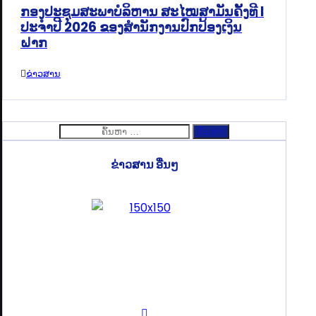
ກອງປະຊຸມສະພາບໍລິຫານ ສະໄໝສາມັນຄັ້ງທີ I
ປະຈຳປີ 2026 ຂອງສຳນັກງານປົກປ້ອງເງິນ
ຝາກ
ຂ່າວສານ
ຄົ້ນຫາ
ສຳລັບ:
ຂ່າວສານ ອື່ນໆ