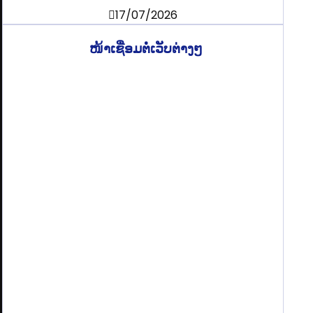
17/07/2026
ໜ້າເຊື່ອມຕໍ່ເວັບຕ່າງໆ