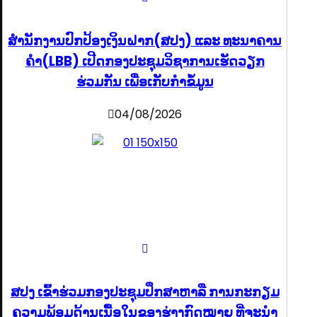
ສຳນັກງານປົກປ້ອງເງິນຝາກ(ສປງ) ແລະ ທະນາຄານ
ຄຳ(LBB) ເປີດກອງປະຊຸມວິຊາການເຮັດວຽກ
ຮ່ວມກັນ ເພື່ອເກັບກຳຂໍ້ມູນ
04/08/2026
ສປງ ເຂົ້າຮ່ວມກອງປະຊຸມປຶກສາຫາລື ການກະກຽມ
ຄວາມພ້ອມດ້ານເນື້ອໃນຂອງຮ່າງກົດໝາຍ ທີ່ຈະນໍາ