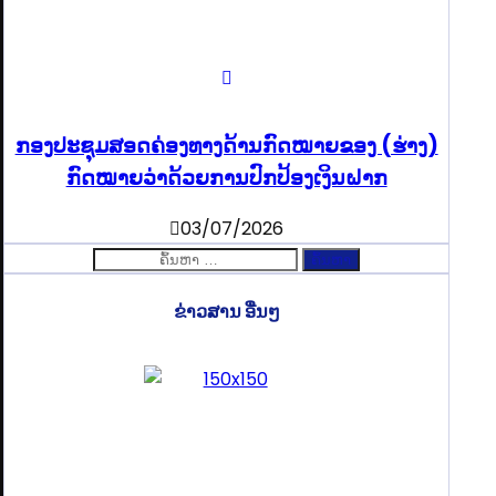
ກອງປະຊຸມສອດຄ່ອງທາງດ້ານກົດໝາຍຂອງ (ຮ່າງ)
ກົດໝາຍວ່າດ້ວຍການປົກປ້ອງເງິນຝາກ
03/07/2026
ຄົ້ນຫາ
ສຳລັບ:
ຂ່າວສານ ອື່ນໆ