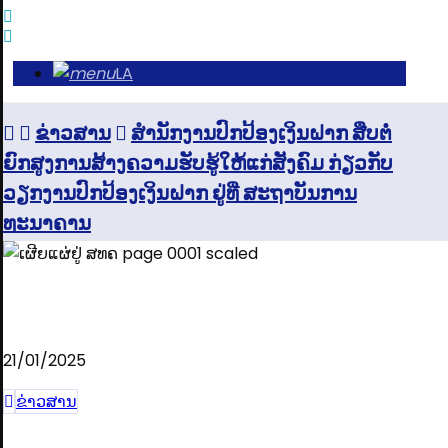
LA
ຂ່າວສານ
ສຳນັກງານປົກປ້ອງເງິນຝາກ ສືບຕໍ່
ຍົກສູງການສ້າງຄວາມຮັບຮູ້ໃຫ້ແກ່ສັງຄົມ ກ່ຽວກັບ
ວຽກງານປົກປ້ອງເງິນຝາກ ຢູ່ທີ່ ສະຖາບັນການ
ທະນາຄານ
21/01/2025
ຂ່າວສານ