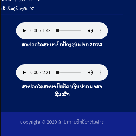
ເຂົ້າຊົມຢູ່ປັດຈຸບັນ:
97
ສະປອດໂຄສະນາ ປົກປ້ອງເງິນຝາກ 2024
ສະປອດໂຄສະນາ ປົກປ້ອງເງິນຝາກ ພາສາ
ຊົນເຜົ່າ
Copyright © 2020 ສໍານັກງານປົກປ້ອງເງິນຝາກ