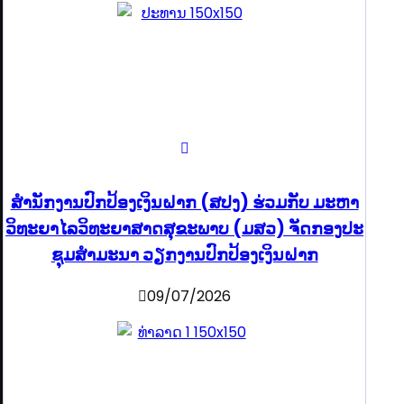
ສຳນັກງານປົກປ້ອງເງິນຝາກ (ສປງ) ຮ່ວມກັບ ມະຫາ
ວິທະຍາໄລວິທະຍາສາດສຸຂະພາບ (ມສວ) ຈັດກອງປະ
ຊຸມສຳມະນາ ວຽກງານປົກປ້ອງເງິນຝາກ
09/07/2026