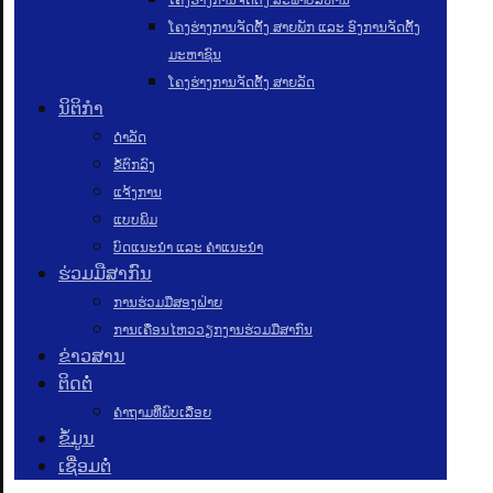
ໂຄງຮ່າງການຈັດຕັ້ງ ສາຍພັກ ແລະ ອົງການຈັດຕັ້ງ
ມະຫາຊົນ
ໂຄງຮ່າງການຈັດຕັ້ງ ສາຍລັດ
ນິຕິກຳ
ດຳລັດ
ຂໍ້ຕົກລົງ
ແຈ້ງການ
ແບບພິມ
ບົດແນະນໍາ ແລະ ຄໍາແນະນໍາ
ຮ່ວມມືສາກົນ
ການຮ່ວມມືສອງຝ່າຍ
ການເຄື່ອນໄຫວວຽກງານຮ່ວມມືສາກົນ
ຂ່າວສານ
ຕິດຕໍ່
ຄຳຖາມທີ່ພົບເລື່ອຍ
ຂໍ້ມູນ
ເຊື່ອມຕໍ່