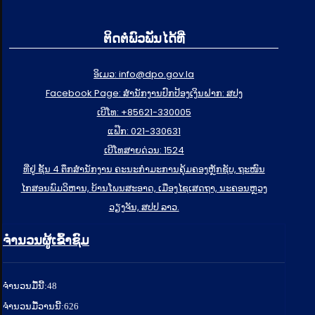
ຕິດຕໍ່ພົວພັນໄດ້ທີ່
ອິເມວ: info@dpo.gov.la
Facebook Page: ສໍານັກງານປົກປ້ອງເງິນຝາກ: ສປງ
ເບີໂທ: +85621-330005
ແຟ໊ກ: 021-330631
ເບີໂທສາຍດ່ວນ: 1524
ທີ່ຢູ່ ຊັ້ນ 4 ຕຶກສຳນັກງານ ຄະນະກຳມະການຄຸ້ມຄອງຫຼັກຊັບ, ຖະໜົນ
ໄກສອນພົມວິຫານ, ບ້ານໂພນສະອາດ, ເມືອງໄຊເສດຖາ, ນະຄອນຫຼວງ
ວຽງຈັນ, ສປປ ລາວ.
ຈຳນວນຜູ້ເຂົ້າຊົມ
ຈໍານວນມື້ນີ້:
48
ຈໍານວນມື້ວານນີ້:
626