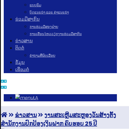
ແບບພິມ
ບົດແນະນໍາ ແລະ ຄໍາແນະນໍາ
ຮ່ວມມືສາກົນ
ການຮ່ວມມືສອງຝ່າຍ
ການເຄື່ອນໄຫວວຽກງານຮ່ວມມືສາກົນ
ຂ່າວສານ
ຕິດຕໍ່
ຄຳຖາມທີ່ພົບເລື່ອຍ
ຂໍ້ມູນ
ເຊື່ອມຕໍ່
LA
ຂ່າວສານ
ງານສະເຫຼີມສະຫຼອງວັນສ້າງຕັ້ງ
ສຳນັກງານປົກປ້ອງເງິນຝາກ ຄົບຮອບ 25 ປີ