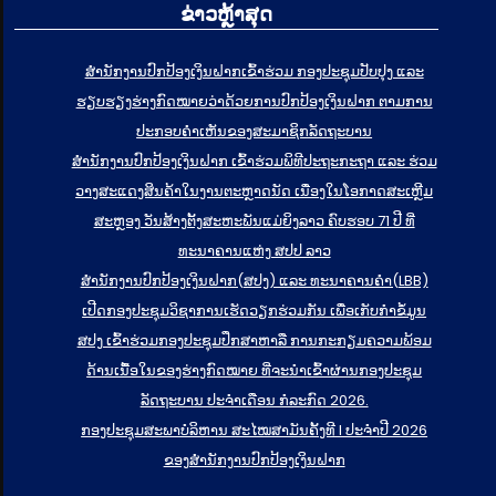
ຂ່າວຫຼ້າສຸດ
ສໍານັກງານປົກປ້ອງເງິນຝາກເຂົ້າຮ່ວມ ກອງປະຊຸມປັບປຸງ ແລະ
ຮຽບຮຽງຮ່າງກົດໝາຍວ່າດ້ວຍການປົກປ້ອງເງິນຝາກ ຕາມການ
ປະກອບຄຳເຫັນຂອງສະມາຊິກລັດຖະບານ
ສຳນັກງານປົກປ້ອງເງິນຝາກ ເຂົ້າຮ່ວມພິທີປະຖະກະຖາ ແລະ ຮ່ວມ
ວາງສະແດງສິນຄ້າໃນງານຕະຫຼາດນັດ ເນື່ອງໃນໂອກາດສະເຫຼີມ
ສະຫຼອງ ວັນສ້າງຕັ້ງສະຫະພັນແມ່ຍິງລາວ ຄົບຮອບ 71 ປີ ທີ່
ທະນາຄານແຫ່ງ ສປປ ລາວ
ສຳນັກງານປົກປ້ອງເງິນຝາກ(ສປງ) ແລະ ທະນາຄານຄຳ(LBB)
ເປີດກອງປະຊຸມວິຊາການເຮັດວຽກຮ່ວມກັນ ເພື່ອເກັບກຳຂໍ້ມູນ
ສປງ ເຂົ້າຮ່ວມກອງປະຊຸມປຶກສາຫາລື ການກະກຽມຄວາມພ້ອມ
ດ້ານເນື້ອໃນຂອງຮ່າງກົດໝາຍ ທີ່ຈະນໍາເຂົ້າຜ່ານກອງປະຊຸມ
ລັດຖະບານ ປະຈໍາເດືອນ ກໍລະກົດ 2026.
ກອງປະຊຸມສະພາບໍລິຫານ ສະໄໝສາມັນຄັ້ງທີ I ປະຈຳປີ 2026
ຂອງສຳນັກງານປົກປ້ອງເງິນຝາກ