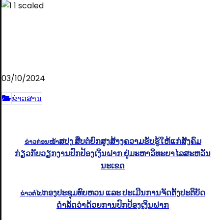
03/10/2024
ຂ່າວສານ
ສປງ ສືບຕໍ່ຍົກສູງສ້າງຄວາມຮັບຮູ້ໃຫ້ແກ່ສັງຄົມ
ຂ່າວກ່ອນໜ້າ
ກ່ຽວກັບວຽກງານປົກປ້ອງເງິນຝາກ ຢູ່ມະຫາວິທະຍາໄລສະຫວັນ
ນະເຂດ
ກອງປະຊຸມທົບຫວນ ແລະ ປະເມີນການຈັດຕັ້ງປະຕິບັດ
ຂ່າວຕໍ່ໄປ
ດຳລັດວ່າດ້ວຍການປົກປ້ອງເງິນຝາກ