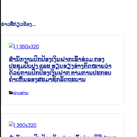
ຂ່າວທີ່ກ່ຽວຂ້ອງ...
ສໍານັກງານປົກປ້ອງເງິນຝາກເຂົ້າຮ່ວມ ກອງ
ປະຊຸມປັບປຸງ ແລະ ຮຽບຮຽງຮ່າງກົດໝາຍວ່າ
ດ້ວຍການປົກປ້ອງເງິນຝາກ ຕາມການປະກອບ
ຄຳເຫັນຂອງສະມາຊິກລັດຖະບານ
ຂ່າວສານ