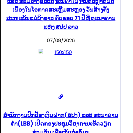
ແລະ ຮ່ວມວາງສະແດງສິນຄ້າໃນງານຕະຫຼາດນັດ
ເນື່ອງໃນໂອກາດສະເຫຼີມສະຫຼອງ ວັນສ້າງຕັ້ງ
ສະຫະພັນແມ່ຍິງລາວ ຄົບຮອບ 71 ປີ ທີ່ ທະນາຄານ
ແຫ່ງ ສປປ ລາວ
07/08/2026
ສຳນັກງານປົກປ້ອງເງິນຝາກ(ສປງ) ແລະ ທະນາຄານ
ຄຳ(LBB) ເປີດກອງປະຊຸມວິຊາການເຮັດວຽກ
ຮ່ວມກັນ ເພື່ອເກັບກຳຂໍ້ມູນ