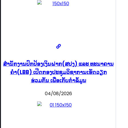
ສຳນັກງານປົກປ້ອງເງິນຝາກ(ສປງ) ແລະ ທະນາຄານ
ຄຳ(LBB) ເປີດກອງປະຊຸມວິຊາການເຮັດວຽກ
ຮ່ວມກັນ ເພື່ອເກັບກຳຂໍ້ມູນ
04/08/2026