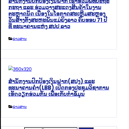
ສຳນັກງານປົກປ້ອງເງິນຝາກ ເຂົ້າຮ່ວມພິທີປະຖະ
ກະຖາ ແລະ ຮ່ວມວາງສະແດງສິນຄ້າໃນງານ
ຕະຫຼາດນັດ ເນື່ອງໃນໂອກາດສະເຫຼີມສະຫຼອງ
ວັນສ້າງຕັ້ງສະຫະພັນແມ່ຍິງລາວ ຄົບຮອບ 71 ປີ
ທີ່ ທະນາຄານແຫ່ງ ສປປ ລາວ
ຂ່າວສານ
ສຳນັກງານປົກປ້ອງເງິນຝາກ(ສປງ) ແລະ
ທະນາຄານຄຳ(LBB) ເປີດກອງປະຊຸມວິຊາການ
ເຮັດວຽກຮ່ວມກັນ ເພື່ອເກັບກຳຂໍ້ມູນ
ຂ່າວສານ