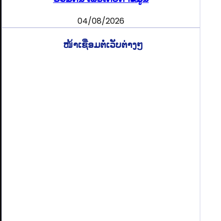
04/08/2026
ໜ້າເຊື່ອມຕໍ່ເວັບຕ່າງໆ