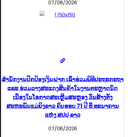
07/08/2026
ສຳນັກງານປົກປ້ອງເງິນຝາກ ເຂົ້າຮ່ວມພິທີປະຖະກະຖາ
ແລະ ຮ່ວມວາງສະແດງສິນຄ້າໃນງານຕະຫຼາດນັດ
ເນື່ອງໃນໂອກາດສະເຫຼີມສະຫຼອງ ວັນສ້າງຕັ້ງ
ສະຫະພັນແມ່ຍິງລາວ ຄົບຮອບ 71 ປີ ທີ່ ທະນາຄານ
ແຫ່ງ ສປປ ລາວ
07/08/2026