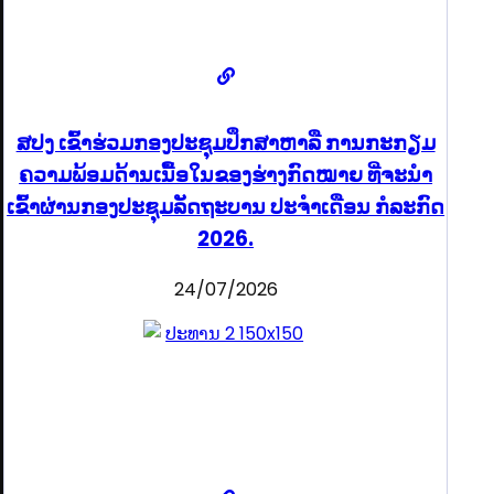
ສປງ ເຂົ້າຮ່ວມກອງປະຊຸມປຶກສາຫາລື ການກະກຽມ
ຄວາມພ້ອມດ້ານເນື້ອໃນຂອງຮ່າງກົດໝາຍ ທີ່ຈະນໍາ
ເຂົ້າຜ່ານກອງປະຊຸມລັດຖະບານ ປະຈໍາເດືອນ ກໍລະກົດ
2026.
24/07/2026