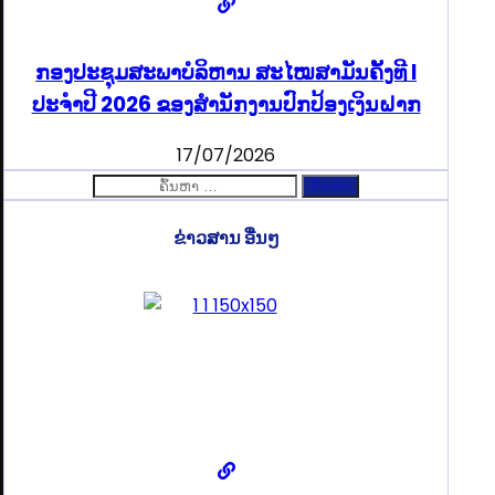
ກອງປະຊຸມສະພາບໍລິຫານ ສະໄໝສາມັນຄັ້ງທີ I
ປະຈຳປີ 2026 ຂອງສຳນັກງານປົກປ້ອງເງິນຝາກ
17/07/2026
ຄົ້ນຫາ
ສຳລັບ:
ຂ່າວສານ ອື່ນໆ