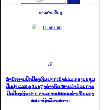
ຄົ້ນຫາ
ສຳລັບ:
ຂ່າວສານ ອື່ນໆ
ສໍານັກງານປົກປ້ອງເງິນຝາກເຂົ້າຮ່ວມ ກອງປະຊຸມ
ປັບປຸງ ແລະ ຮຽບຮຽງຮ່າງກົດໝາຍວ່າດ້ວຍການ
ປົກປ້ອງເງິນຝາກ ຕາມການປະກອບຄຳເຫັນຂອງ
ສະມາຊິກລັດຖະບານ