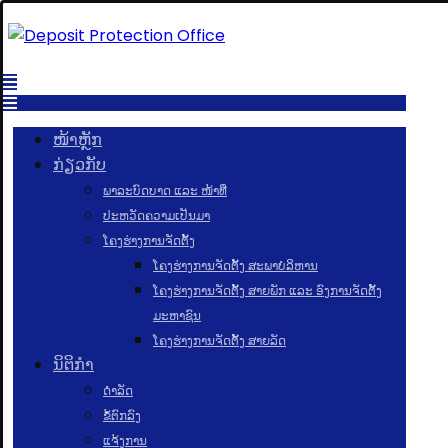
ໜ້າຫຼັກ
ກ່ຽວກັບ
ພາລະບົດບາດ ແລະ ໜ້າທີ່
ປະຫວັດຄວາມເປັນມາ
ໂຄງຮ່າງການຈັດຕັ້ງ
ໂຄງຮ່າງການຈັດຕັ້ງ ສະພາບໍລິຫານ
ໂຄງຮ່າງການຈັດຕັ້ງ ສາຍພັກ ແລະ ອົງການຈັດຕັ້ງ
ມະຫາຊົນ
ໂຄງຮ່າງການຈັດຕັ້ງ ສາຍລັດ
ນິຕິກຳ
ດຳລັດ
ຂໍ້ຕົກລົງ
ແຈ້ງການ