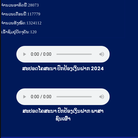
ຈໍານວນອາທິດນີ້:
28073
ຈໍານວນເດືອນນີ້:
117779
ຈຳນວນທັງໝົດ:
1324112
ເຂົ້າຊົມຢູ່ປັດຈຸບັນ:
120
ສະປອດໂຄສະນາ ປົກປ້ອງເງິນຝາກ 2024
ສະປອດໂຄສະນາ ປົກປ້ອງເງິນຝາກ ພາສາ
ຊົນເຜົ່າ