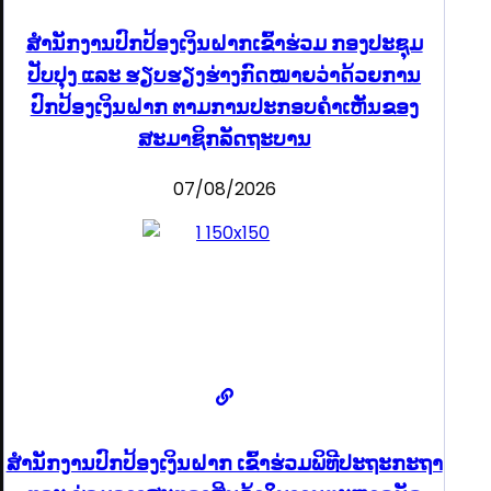
ສໍານັກງານປົກປ້ອງເງິນຝາກເຂົ້າຮ່ວມ ກອງປະຊຸມ
ປັບປຸງ ແລະ ຮຽບຮຽງຮ່າງກົດໝາຍວ່າດ້ວຍການ
ປົກປ້ອງເງິນຝາກ ຕາມການປະກອບຄຳເຫັນຂອງ
ສະມາຊິກລັດຖະບານ
07/08/2026
ສຳນັກງານປົກປ້ອງເງິນຝາກ ເຂົ້າຮ່ວມພິທີປະຖະກະຖາ