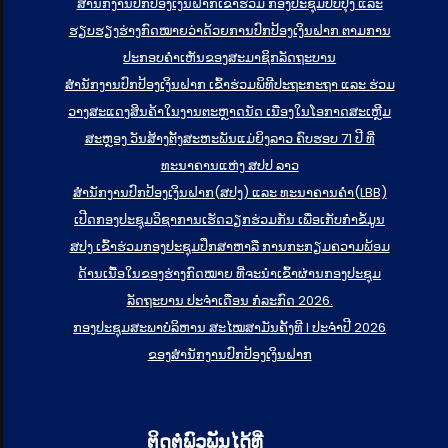
ສໍານັກງານປົກປ້ອງເງິນຝາກເຂົ້າຮ່ວມ ກອງປະຊຸມປັບປຸງ ແລະ
ຮຽບຮຽງຮ່າງກົດໝາຍວ່າດ້ວຍການປົກປ້ອງເງິນຝາກ ຕາມການ
ປະກອບຄຳເຫັນຂອງສະມາຊິກລັດຖະບານ
ສຳນັກງານປົກປ້ອງເງິນຝາກ ເຂົ້າຮ່ວມພິທີປະຖະກະຖາ ແລະ ຮ່ວມ
ວາງສະແດງສິນຄ້າໃນງານຕະຫຼາດນັດ ເນື່ອງໃນໂອກາດສະເຫຼີມ
ສະຫຼອງ ວັນສ້າງຕັ້ງສະຫະພັນແມ່ຍິງລາວ ຄົບຮອບ 71 ປີ ທີ່
ທະນາຄານແຫ່ງ ສປປ ລາວ
ສຳນັກງານປົກປ້ອງເງິນຝາກ(ສປງ) ແລະ ທະນາຄານຄຳ(LBB)
ເປີດກອງປະຊຸມວິຊາການເຮັດວຽກຮ່ວມກັນ ເພື່ອເກັບກຳຂໍ້ມູນ
ສປງ ເຂົ້າຮ່ວມກອງປະຊຸມປຶກສາຫາລື ການກະກຽມຄວາມພ້ອມ
ດ້ານເນື້ອໃນຂອງຮ່າງກົດໝາຍ ທີ່ຈະນໍາເຂົ້າຜ່ານກອງປະຊຸມ
ລັດຖະບານ ປະຈໍາເດືອນ ກໍລະກົດ 2026.
ກອງປະຊຸມສະພາບໍລິຫານ ສະໄໝສາມັນຄັ້ງທີ I ປະຈຳປີ 2026
ຂອງສຳນັກງານປົກປ້ອງເງິນຝາກ
ຕິດຕໍ່ພົວພັນໄດ້ທີ່