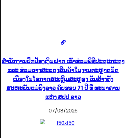
ສຳນັກງານປົກປ້ອງເງິນຝາກ ເຂົ້າຮ່ວມພິທີປະຖະກະຖາ
ແລະ ຮ່ວມວາງສະແດງສິນຄ້າໃນງານຕະຫຼາດນັດ
ເນື່ອງໃນໂອກາດສະເຫຼີມສະຫຼອງ ວັນສ້າງຕັ້ງ
ສະຫະພັນແມ່ຍິງລາວ ຄົບຮອບ 71 ປີ ທີ່ ທະນາຄານ
ແຫ່ງ ສປປ ລາວ
07/08/2026