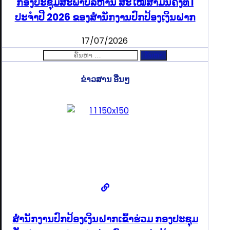
ກອງປະຊຸມສະພາບໍລິຫານ ສະໄໝສາມັນຄັ້ງທີ I
ປະຈຳປີ 2026 ຂອງສຳນັກງານປົກປ້ອງເງິນຝາກ
17/07/2026
ຄົ້ນຫາ
ສຳລັບ:
ຂ່າວສານ ອື່ນໆ
ສໍານັກງານປົກປ້ອງເງິນຝາກເຂົ້າຮ່ວມ ກອງປະຊຸມ