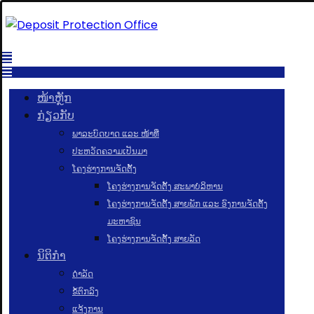
ໜ້າຫຼັກ
ກ່ຽວກັບ
ພາລະບົດບາດ ແລະ ໜ້າທີ່
ປະຫວັດຄວາມເປັນມາ
ໂຄງຮ່າງການຈັດຕັ້ງ
ໂຄງຮ່າງການຈັດຕັ້ງ ສະພາບໍລິຫານ
ໂຄງຮ່າງການຈັດຕັ້ງ ສາຍພັກ ແລະ ອົງການຈັດຕັ້ງ
ມະຫາຊົນ
ໂຄງຮ່າງການຈັດຕັ້ງ ສາຍລັດ
ນິຕິກຳ
ດຳລັດ
ຂໍ້ຕົກລົງ
ແຈ້ງການ