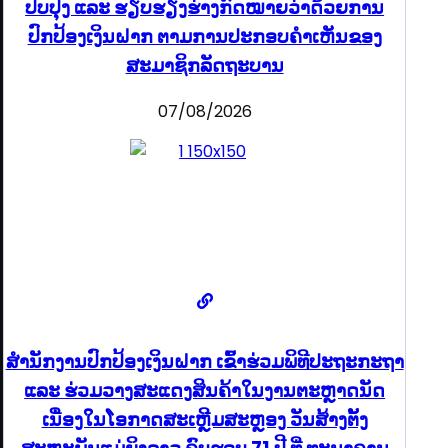
ປັບປຸງ ແລະ ຮຽບຮຽງຮ່າງກົດໝາຍວ່າດ້ວຍການ
ປົກປ້ອງເງິນຝາກ ຕາມການປະກອບຄຳເຫັນຂອງ
ສະມາຊິກລັດຖະບານ
07/08/2026
ສຳນັກງານປົກປ້ອງເງິນຝາກ ເຂົ້າຮ່ວມພິທີປະຖະກະຖາ
ແລະ ຮ່ວມວາງສະແດງສິນຄ້າໃນງານຕະຫຼາດນັດ
ເນື່ອງໃນໂອກາດສະເຫຼີມສະຫຼອງ ວັນສ້າງຕັ້ງ