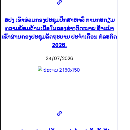
ສປງ ເຂົ້າຮ່ວມກອງປະຊຸມປຶກສາຫາລື ການກະກຽມ
ຄວາມພ້ອມດ້ານເນື້ອໃນຂອງຮ່າງກົດໝາຍ ທີ່ຈະນໍາ
ເຂົ້າຜ່ານກອງປະຊຸມລັດຖະບານ ປະຈໍາເດືອນ ກໍລະກົດ
2026.
24/07/2026