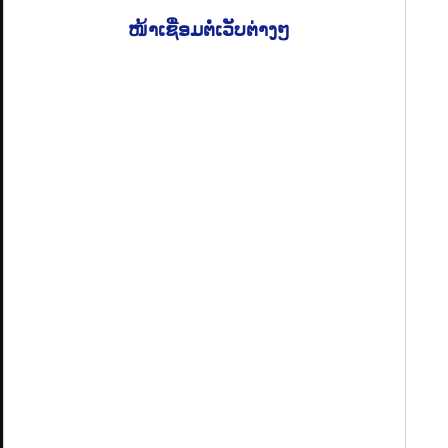
ໜ້າເຊື່ອມຕໍ່ເວັບຕ່າງໆ