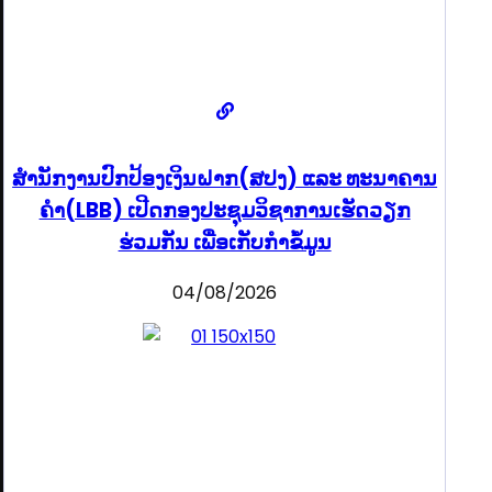
ສຳນັກງານປົກປ້ອງເງິນຝາກ(ສປງ) ແລະ ທະນາຄານ
ຄຳ(LBB) ເປີດກອງປະຊຸມວິຊາການເຮັດວຽກ
ຮ່ວມກັນ ເພື່ອເກັບກຳຂໍ້ມູນ
04/08/2026