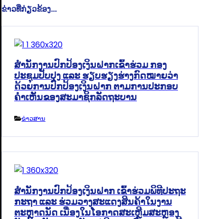
ຂ່າວທີ່ກ່ຽວຂ້ອງ...
ສໍານັກງານປົກປ້ອງເງິນຝາກເຂົ້າຮ່ວມ ກອງ
ປະຊຸມປັບປຸງ ແລະ ຮຽບຮຽງຮ່າງກົດໝາຍວ່າ
ດ້ວຍການປົກປ້ອງເງິນຝາກ ຕາມການປະກອບ
ຄຳເຫັນຂອງສະມາຊິກລັດຖະບານ
ຂ່າວສານ
ສຳນັກງານປົກປ້ອງເງິນຝາກ ເຂົ້າຮ່ວມພິທີປະຖະ
ກະຖາ ແລະ ຮ່ວມວາງສະແດງສິນຄ້າໃນງານ
ຕະຫຼາດນັດ ເນື່ອງໃນໂອກາດສະເຫຼີມສະຫຼອງ