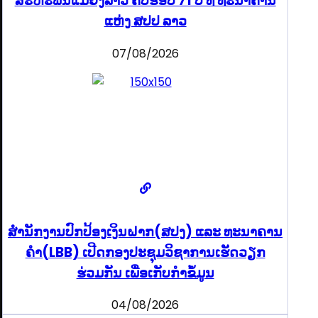
ສະຫະພັນແມ່ຍິງລາວ ຄົບຮອບ 71 ປີ ທີ່ ທະນາຄານ
ແຫ່ງ ສປປ ລາວ
07/08/2026
ສຳນັກງານປົກປ້ອງເງິນຝາກ(ສປງ) ແລະ ທະນາຄານ
ຄຳ(LBB) ເປີດກອງປະຊຸມວິຊາການເຮັດວຽກ
ຮ່ວມກັນ ເພື່ອເກັບກຳຂໍ້ມູນ
04/08/2026