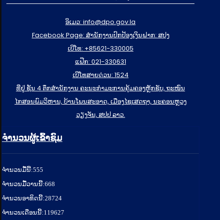
ອິເມວ: info@dpo.gov.la
Facebook Page: ສໍານັກງານປົກປ້ອງເງິນຝາກ: ສປງ
ເບີໂທ: +85621-330005
ແຟ໊ກ: 021-330631
ເບີໂທສາຍດ່ວນ: 1524
ທີ່ຢູ່ ຊັ້ນ 4 ຕຶກສຳນັກງານ ຄະນະກຳມະການຄຸ້ມຄອງຫຼັກຊັບ, ຖະໜົນ
ໄກສອນພົມວິຫານ, ບ້ານໂພນສະອາດ, ເມືອງໄຊເສດຖາ, ນະຄອນຫຼວງ
ວຽງຈັນ, ສປປ ລາວ.
ຈຳນວນຜູ້ເຂົ້າຊົມ
ຈໍານວນມື້ນີ້:
555
ຈໍານວນມື້ວານນີ້:
668
ຈໍານວນອາທິດນີ້:
28724
ຈໍານວນເດືອນນີ້:
119627