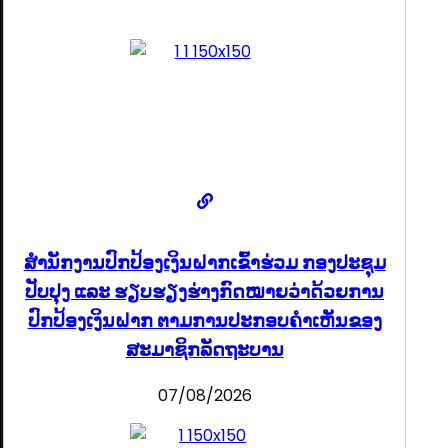
ສໍານັກງານປົກປ້ອງເງິນຝາກເຂົ້າຮ່ວມ ກອງປະຊຸມ
ປັບປຸງ ແລະ ຮຽບຮຽງຮ່າງກົດໝາຍວ່າດ້ວຍການ
ປົກປ້ອງເງິນຝາກ ຕາມການປະກອບຄຳເຫັນຂອງ
ສະມາຊິກລັດຖະບານ
07/08/2026