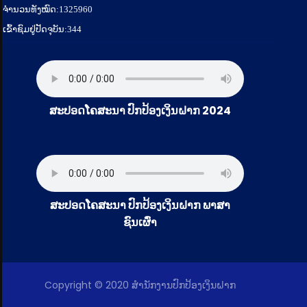
ຈຳນວນທັງໝົດ:
1325960
ເຂົ້າຊົມຢູ່ປັດຈຸບັນ:
344
ສະປອດໂຄສະນາ ປົກປ້ອງເງິນຝາກ 2024
ສະປອດໂຄສະນາ ປົກປ້ອງເງິນຝາກ ພາສາ
ຊົນເຜົ່າ
Copyright © 2020 ສໍານັກງານປົກປ້ອງເງິນຝາກ