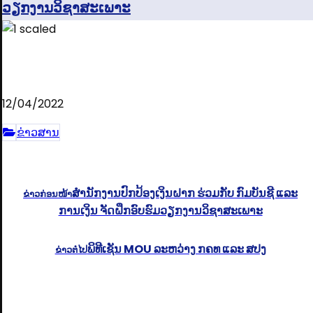
ວຽກງານວິຊາສະເພາະ
12/04/2022
ຂ່າວສານ
ສໍານັກງານປົກປ້ອງເງິນຝາກ ຮ່ວມກັບ ກົມບັນຊີ ແລະ
ຂ່າວກ່ອນໜ້າ
ການເງິນ ຈັດຝຶກອົບຮົມວຽກງານວິຊາສະເພາະ
ພິທີເຊັນ MOU ລະຫວ່າງ ກຄທ ແລະ ສປງ
ຂ່າວຕໍ່ໄປ