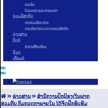
ແບບພິມ
ບົດແນະນໍາ ແລະ ຄໍາແນະນໍາ
ຮ່ວມມືສາກົນ
ການຮ່ວມມືສອງຝ່າຍ
ການເຄື່ອນໄຫວວຽກງານຮ່ວມມືສາກົນ
ຂ່າວສານ
ຕິດຕໍ່
ຄຳຖາມທີ່ພົບເລື່ອຍ
ຂໍ້ມູນ
ເຊື່ອມຕໍ່
LA
ຂ່າວສານ
ສໍານັກງານປົກປ້ອງເງິນຝາກ
ຮ່ວມກັບ ກົມກວດກາພາຍໃນ ໄດ້ຈັດຝຶກອົບຮົມ