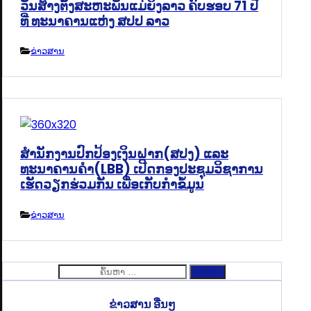
ວັນສ້າງຕັ້ງສະຫະພັນແມ່ຍິງລາວ ຄົບຮອບ 71 ປີ
ທີ່ ທະນາຄານແຫ່ງ ສປປ ລາວ
ຂ່າວສານ
ສຳນັກງານປົກປ້ອງເງິນຝາກ(ສປງ) ແລະ
ທະນາຄານຄຳ(LBB) ເປີດກອງປະຊຸມວິຊາການ
ເຮັດວຽກຮ່ວມກັນ ເພື່ອເກັບກຳຂໍ້ມູນ
ຂ່າວສານ
ຄົ້ນຫາ
ສຳລັບ:
ຂ່າວສານ ອື່ນໆ