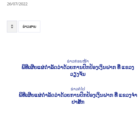
26/07/2022
ຂ່າວສານ
ຂ່າວກ່ອນໜ້າ
ພິທີເຜີຍແຜ່ດຳລັດວ່າດ້ວຍການປົກປ້ອງເງິນຝາກ ທີ່ ແຂວງ
ວຽງຈັນ
ຂ່າວຕໍ່ໄປ
ພິທີເຜີຍແຜ່ດຳລັດວ່າດ້ວຍການປົກປ້ອງເງິນຝາກ ທີ່ ແຂວງຈໍາ
ປາສັກ