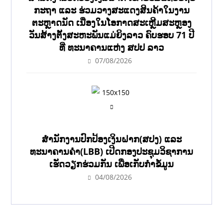
ກະຖາ ແລະ ຮ່ວມວາງສະແດງສິນຄ້າໃນງານ
ຕະຫຼາດນັດ ເນື່ອງໃນໂອກາດສະເຫຼີມສະຫຼອງ
ວັນສ້າງຕັ້ງສະຫະພັນແມ່ຍິງລາວ ຄົບຮອບ 71 ປີ
ທີ່ ທະນາຄານແຫ່ງ ສປປ ລາວ
07/08/2026
ສຳນັກງານປົກປ້ອງເງິນຝາກ(ສປງ) ແລະ
ທະນາຄານຄຳ(LBB) ເປີດກອງປະຊຸມວິຊາການ
ເຮັດວຽກຮ່ວມກັນ ເພື່ອເກັບກຳຂໍ້ມູນ
04/08/2026