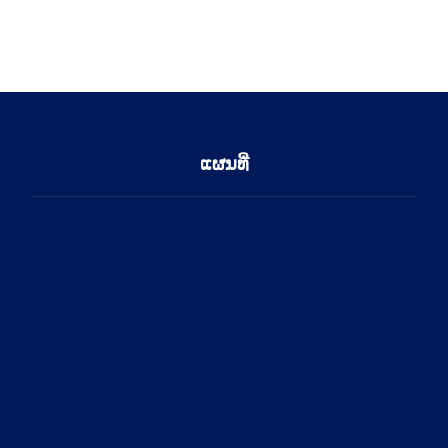
ແຜນທີ່