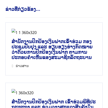
ຂ່າວທີ່ກ່ຽວຂ້ອງ...
ສໍານັກງານປົກປ້ອງເງິນຝາກເຂົ້າຮ່ວມ ກອງ
ປະຊຸມປັບປຸງ ແລະ ຮຽບຮຽງຮ່າງກົດໝາຍ
ວ່າດ້ວຍການປົກປ້ອງເງິນຝາກ ຕາມການ
ປະກອບຄຳເຫັນຂອງສະມາຊິກລັດຖະບານ
ຂ່າວສານ
ສຳນັກງານປົກປ້ອງເງິນຝາກ ເຂົ້າຮ່ວມພິທີປະ
ຖະກະຖາ ແລະ ຮ່ວມວາງສະແດງສິນຄ້າໃນ