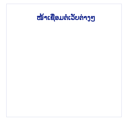
ໜ້າເຊື່ອມຕໍ່ເວັບຕ່າງໆ