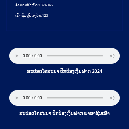
ຈຳນວນທັງໝົດ:
1324045
ເຂົ້າຊົມຢູ່ປັດຈຸບັນ:
123
ສະປອດໂຄສະນາ ປົກປ້ອງເງິນຝາກ 2024
ສະປອດໂຄສະນາ ປົກປ້ອງເງິນຝາກ ພາສາຊົນເຜົ່າ