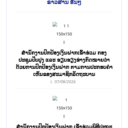
ຂ່າວສານ ອື່ນໆ
ສໍານັກງານປົກປ້ອງເງິນຝາກເຂົ້າຮ່ວມ ກອງ
ປະຊຸມປັບປຸງ ແລະ ຮຽບຮຽງຮ່າງກົດໝາຍວ່າ
ດ້ວຍການປົກປ້ອງເງິນຝາກ ຕາມການປະກອບຄຳ
ເຫັນຂອງສະມາຊິກລັດຖະບານ
07/08/2026
ສຳນັກງານປົກປ້ອງເງິນຝາກ ເຂົ້າຮ່ວມພິທີປະຖະ