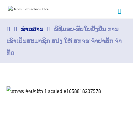
ຂ່າວສານ
ພິທີມອບ-ຮັບໃບຢັ້ງຢືນ ການ
ເຂົ້າເປັນສະມາຊິກ ສປງ ໃຫ້ ສກຈຮ ຈໍາປາສັກ ຈໍາ
ກັດ