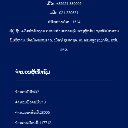
ເບີໂທ: +85621-330005
ແຟ໊ກ: 021-330631
ເບີໂທສາຍດ່ວນ: 1524
ທີ່ຢູ່ ຊັ້ນ 4 ຕຶກສຳນັກງານ ຄະນະກຳມະການຄຸ້ມຄອງຫຼັກຊັບ, ຖະໜົນໄກສອນ
ພົມວິຫານ, ບ້ານໂພນສະອາດ, ເມືອງໄຊເສດຖາ, ນະຄອນຫຼວງວຽງຈັນ, ສປປ
ລາວ.
ຈຳນວນຜູ້ເຂົ້າຊົມ
ຈໍານວນມື້ນີ້:
607
ຈໍານວນມື້ວານນີ້:
713
ຈໍານວນອາທິດນີ້:
28006
ຈໍານວນເດືອນນີ້:
117712