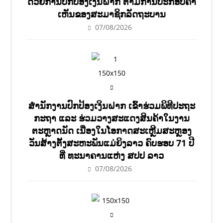
ດ້ວຍການປົກປ້ອງເງິນຝາກ ຕາມການປະກອບຄຳ
ເຫັນຂອງສະມາຊິກລັດຖະບານ
07/08/2026
ສຳນັກງານປົກປ້ອງເງິນຝາກ ເຂົ້າຮ່ວມພິທີປະຖະ
ກະຖາ ແລະ ຮ່ວມວາງສະແດງສິນຄ້າໃນງານ
ຕະຫຼາດນັດ ເນື່ອງໃນໂອກາດສະເຫຼີມສະຫຼອງ
ວັນສ້າງຕັ້ງສະຫະພັນແມ່ຍິງລາວ ຄົບຮອບ 71 ປີ
ທີ່ ທະນາຄານແຫ່ງ ສປປ ລາວ
07/08/2026