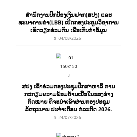
ສຳນັກງານປົກປ້ອງເງິນຝາກ(ສປງ) ແລະ
ທະນາຄານຄຳ(LBB) ເປີດກອງປະຊຸມວິຊາການ
ເຮັດວຽກຮ່ວມກັນ ເພື່ອເກັບກຳຂໍ້ມູນ
04/08/2026
ສປງ ເຂົ້າຮ່ວມກອງປະຊຸມປຶກສາຫາລື ການ
ກະກຽມຄວາມພ້ອມດ້ານເນື້ອໃນຂອງຮ່າງ
ກົດໝາຍ ທີ່ຈະນໍາເຂົ້າຜ່ານກອງປະຊຸມ
ລັດຖະບານ ປະຈໍາເດືອນ ກໍລະກົດ 2026.
24/07/2026