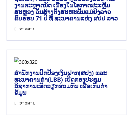
ງານຕະຫຼາດນັດ ເນື່ອງໃນໂອກາດສະເຫຼີມ
ສະຫຼອງ ວັນສ້າງຕັ້ງສະຫະພັນແມ່ຍິງລາວ
ຄົບຮອບ 71 ປີ ທີ່ ທະນາຄານແຫ່ງ ສປປ ລາວ
ຂ່າວສານ
ສຳນັກງານປົກປ້ອງເງິນຝາກ(ສປງ) ແລະ
ທະນາຄານຄຳ(LBB) ເປີດກອງປະຊຸມ
ວິຊາການເຮັດວຽກຮ່ວມກັນ ເພື່ອເກັບກຳ
ຂໍ້ມູນ
ຂ່າວສານ