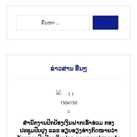
ຂ່າວສານ ອື່ນໆ
ສໍານັກງານປົກປ້ອງເງິນຝາກເຂົ້າຮ່ວມ ກອງ
ປະຊຸມປັບປຸງ ແລະ ຮຽບຮຽງຮ່າງກົດໝາຍວ່າ