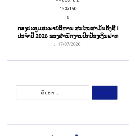
ກອງປະຊຸມສະພາບໍລິຫານ ສະໄໝສາມັນຄັ້ງທີ I
ປະຈຳປີ 2026 ຂອງສຳນັກງານປົກປ້ອງເງິນຝາກ
17/07/2026