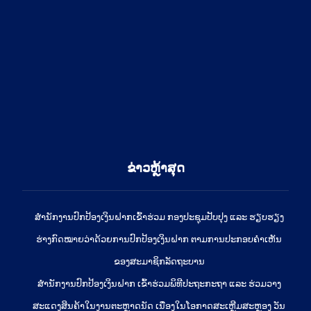
ຂ່າວຫຼ້າສຸດ
ສໍານັກງານປົກປ້ອງເງິນຝາກເຂົ້າຮ່ວມ ກອງປະຊຸມປັບປຸງ ແລະ ຮຽບຮຽງ
ຮ່າງກົດໝາຍວ່າດ້ວຍການປົກປ້ອງເງິນຝາກ ຕາມການປະກອບຄຳເຫັນ
ຂອງສະມາຊິກລັດຖະບານ
ສຳນັກງານປົກປ້ອງເງິນຝາກ ເຂົ້າຮ່ວມພິທີປະຖະກະຖາ ແລະ ຮ່ວມວາງ
ສະແດງສິນຄ້າໃນງານຕະຫຼາດນັດ ເນື່ອງໃນໂອກາດສະເຫຼີມສະຫຼອງ ວັນ