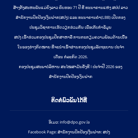
ສ້າງຕັ້ງສະຫະພັນແມ່ຍິງລາວ ຄົບຮອບ 71 ປີ ທີ່ ທະນາຄານແຫ່ງ ສປປ ລາວ
ສຳນັກງານປົກປ້ອງເງິນຝາກ(ສປງ) ແລະ ທະນາຄານຄຳ(LBB) ເປີດກອງ
ປະຊຸມວິຊາການເຮັດວຽກຮ່ວມກັນ ເພື່ອເກັບກຳຂໍ້ມູນ
ສປງ ເຂົ້າຮ່ວມກອງປະຊຸມປຶກສາຫາລື ການກະກຽມຄວາມພ້ອມດ້ານເນື້ອ
ໃນຂອງຮ່າງກົດໝາຍ ທີ່ຈະນໍາເຂົ້າຜ່ານກອງປະຊຸມລັດຖະບານ ປະຈໍາ
ເດືອນ ກໍລະກົດ 2026.
ກອງປະຊຸມສະພາບໍລິຫານ ສະໄໝສາມັນຄັ້ງທີ I ປະຈຳປີ 2026 ຂອງ
ສຳນັກງານປົກປ້ອງເງິນຝາກ
ຕິດຕໍ່ພົວພັນໄດ້ທີ່
ອິເມວ: info@dpo.gov.la
Facebook Page: ສໍານັກງານປົກປ້ອງເງິນຝາກ: ສປງ