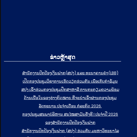
ຂ່າວຫຼ້າສຸດ
ສຳນັກງານປົກປ້ອງເງິນຝາກ(ສປງ) ແລະ ທະນາຄານຄຳ(LBB)
ເປີດກອງປະຊຸມວິຊາການເຮັດວຽກຮ່ວມກັນ ເພື່ອເກັບກຳຂໍ້ມູນ
ສປງ ເຂົ້າຮ່ວມກອງປະຊຸມປຶກສາຫາລື ການກະກຽມຄວາມພ້ອມ
ດ້ານເນື້ອໃນຂອງຮ່າງກົດໝາຍ ທີ່ຈະນໍາເຂົ້າຜ່ານກອງປະຊຸມ
ລັດຖະບານ ປະຈໍາເດືອນ ກໍລະກົດ 2026.
ກອງປະຊຸມສະພາບໍລິຫານ ສະໄໝສາມັນຄັ້ງທີ I ປະຈຳປີ 2026
ຂອງສຳນັກງານປົກປ້ອງເງິນຝາກ
ສຳນັກງານປົກປ້ອງເງິນຝາກ (ສປງ) ຮ່ວມກັບ ມະຫາວິທະຍາໄລ