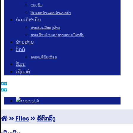
ແບບພິມ
ບົດແນະນໍາ ແລະ ຄໍາແນະນໍາ
ຮ່ວມມືສາກົນ
ການຮ່ວມມືສອງຝ່າຍ
ການເຄື່ອນໄຫວວຽກງານຮ່ວມມືສາກົນ
ຂ່າວສານ
ຕິດຕໍ່
ຄຳຖາມທີ່ພົບເລື່ອຍ
ຂໍ້ມູນ
ເຊື່ອມຕໍ່
LA
Files
ຂໍ້ຕົກລົງ