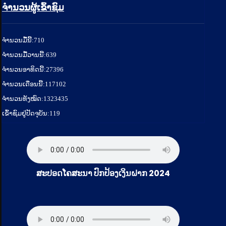
ຈຳນວນຜູ້ເຂົ້າຊົມ
ຈໍານວນມື້ນີ້:
710
ຈໍານວນມື້ວານນີ້:
639
ຈໍານວນອາທິດນີ້:
27396
ຈໍານວນເດືອນນີ້:
117102
ຈຳນວນທັງໝົດ:
1323435
ເຂົ້າຊົມຢູ່ປັດຈຸບັນ:
119
ສະປອດໂຄສະນາ ປົກປ້ອງເງິນຝາກ 2024