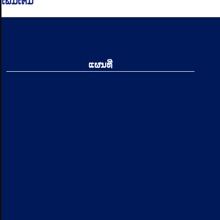
ເພີ່ມເຕີມ
ແຜນທີ່