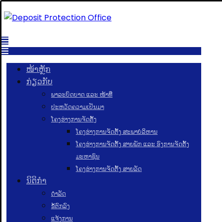
ໜ້າຫຼັກ
ກ່ຽວກັບ
ພາລະບົດບາດ ແລະ ໜ້າທີ່
ປະຫວັດຄວາມເປັນມາ
ໂຄງຮ່າງການຈັດຕັ້ງ
ໂຄງຮ່າງການຈັດຕັ້ງ ສະພາບໍລິຫານ
ໂຄງຮ່າງການຈັດຕັ້ງ ສາຍພັກ ແລະ ອົງການຈັດຕັ້ງ
ມະຫາຊົນ
ໂຄງຮ່າງການຈັດຕັ້ງ ສາຍລັດ
ນິຕິກຳ
ດຳລັດ
ຂໍ້ຕົກລົງ
ແຈ້ງການ