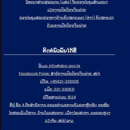
ວິທະຍາສາດສຸຂະພາບ (ມສວ) ຈັດກອງປະຊຸມສຳມະນາ
ວຽກງານປົກປ້ອງເງິນຝາກ
ກອງປະຊຸມສອດຄ່ອງທາງດ້ານກົດໝາຍຂອງ (ຮ່າງ) ກົດໝາຍວ່າ
ດ້ວຍການປົກປ້ອງເງິນຝາກ
ຕິດຕໍ່ພົວພັນໄດ້ທີ່
ອິເມວ: info@dpo.gov.la
Facebook Page: ສໍານັກງານປົກປ້ອງເງິນຝາກ: ສປງ
ເບີໂທ: +85621-330005
ແຟ໊ກ: 021-330631
ເບີໂທສາຍດ່ວນ: 1524
ທີ່ຢູ່ ຊັ້ນ 4 ຕຶກສຳນັກງານ ຄະນະກຳມະການຄຸ້ມຄອງຫຼັກຊັບ, ຖະໜົນ
ໄກສອນພົມວິຫານ, ບ້ານໂພນສະອາດ, ເມືອງໄຊເສດຖາ, ນະຄອນຫຼວງ
ວຽງຈັນ, ສປປ ລາວ.