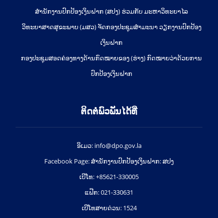
ສຳນັກງານປົກປ້ອງເງິນຝາກ (ສປງ) ຮ່ວມກັບ ມະຫາວິທະຍາໄລ
ວິທະຍາສາດສຸຂະພາບ (ມສວ) ຈັດກອງປະຊຸມສຳມະນາ ວຽກງານປົກປ້ອງ
ເງິນຝາກ
ກອງປະຊຸມສອດຄ່ອງທາງດ້ານກົດໝາຍຂອງ (ຮ່າງ) ກົດໝາຍວ່າດ້ວຍການ
ປົກປ້ອງເງິນຝາກ
ຕິດຕໍ່ພົວພັນໄດ້ທີ່
ອິເມວ: info@dpo.gov.la
Facebook Page: ສໍານັກງານປົກປ້ອງເງິນຝາກ: ສປງ
ເບີໂທ: +85621-330005
ແຟ໊ກ: 021-330631
ເບີໂທສາຍດ່ວນ: 1524