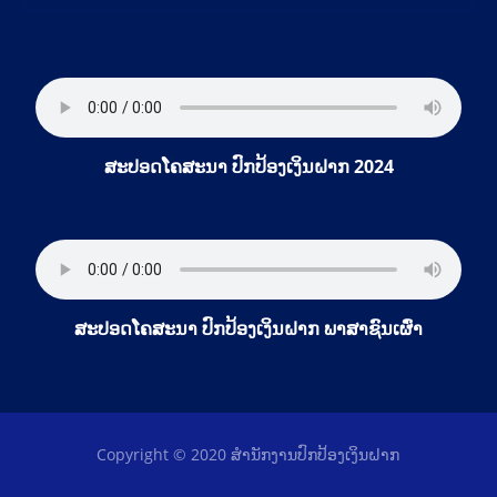
ສະປອດໂຄສະນາ ປົກປ້ອງເງິນຝາກ 2024
ສະປອດໂຄສະນາ ປົກປ້ອງເງິນຝາກ ພາສາຊົນເຜົ່າ
Copyright © 2020 ສໍານັກງານປົກປ້ອງເງິນຝາກ