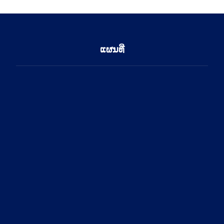
ແຜນທີ່