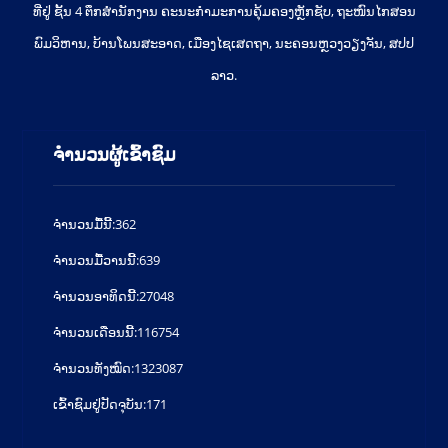
ທີ່ຢູ່ ຊັ້ນ 4 ຕຶກສຳນັກງານ ຄະນະກຳມະການຄຸ້ມຄອງຫຼັກຊັບ, ຖະໜົນໄກສອນ
ພົມວິຫານ, ບ້ານໂພນສະອາດ, ເມືອງໄຊເສດຖາ, ນະຄອນຫຼວງວຽງຈັນ, ສປປ
ລາວ.
ຈຳນວນຜູ້ເຂົ້າຊົມ
ຈໍານວນມື້ນີ້:
362
ຈໍານວນມື້ວານນີ້:
639
ຈໍານວນອາທິດນີ້:
27048
ຈໍານວນເດືອນນີ້:
116754
ຈຳນວນທັງໝົດ:
1323087
ເຂົ້າຊົມຢູ່ປັດຈຸບັນ:
171