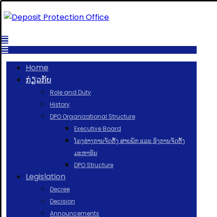
Home
ກ່ຽວກັບ
Role and Duty
History
DPO Organizational Structure
Executive Board
ໂຄງຮ່າງການຈັດຕັ້ງ ສາຍພັກ ແລະ ອົງການຈັດຕັ້ງ
ມະຫາຊົນ
DPO Structure
Legislation
Decree
Decision
Announcements