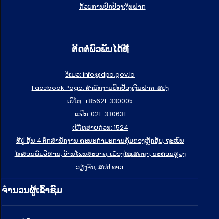
ດ້ວຍການປົກປ້ອງເງິນຝາກ
ຕິດຕໍ່ພົວພັນໄດ້ທີ່
ອິເມວ: info@dpo.gov.la
Facebook Page: ສໍານັກງານປົກປ້ອງເງິນຝາກ: ສປງ
ເບີໂທ: +85621-330005
ແຟ໊ກ: 021-330631
ເບີໂທສາຍດ່ວນ: 1524
ທີ່ຢູ່ ຊັ້ນ 4 ຕຶກສຳນັກງານ ຄະນະກຳມະການຄຸ້ມຄອງຫຼັກຊັບ, ຖະໜົນ
ໄກສອນພົມວິຫານ, ບ້ານໂພນສະອາດ, ເມືອງໄຊເສດຖາ, ນະຄອນຫຼວງ
ວຽງຈັນ, ສປປ ລາວ.
ຈຳນວນຜູ້ເຂົ້າຊົມ