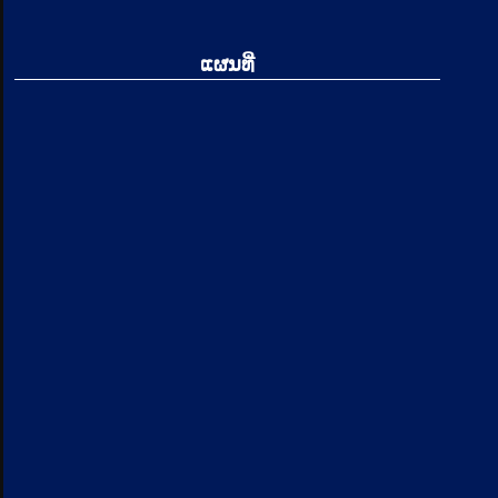
ແຜນທີ່