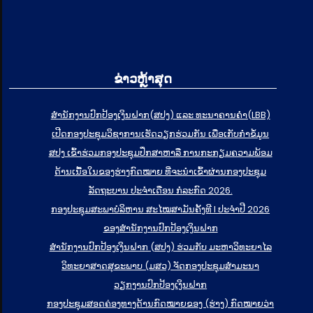
ຂ່າວຫຼ້າສຸດ
ສຳນັກງານປົກປ້ອງເງິນຝາກ(ສປງ) ແລະ ທະນາຄານຄຳ(LBB)
ເປີດກອງປະຊຸມວິຊາການເຮັດວຽກຮ່ວມກັນ ເພື່ອເກັບກຳຂໍ້ມູນ
ສປງ ເຂົ້າຮ່ວມກອງປະຊຸມປຶກສາຫາລື ການກະກຽມຄວາມພ້ອມ
ດ້ານເນື້ອໃນຂອງຮ່າງກົດໝາຍ ທີ່ຈະນໍາເຂົ້າຜ່ານກອງປະຊຸມ
ລັດຖະບານ ປະຈໍາເດືອນ ກໍລະກົດ 2026.
ກອງປະຊຸມສະພາບໍລິຫານ ສະໄໝສາມັນຄັ້ງທີ I ປະຈຳປີ 2026
ຂອງສຳນັກງານປົກປ້ອງເງິນຝາກ
ສຳນັກງານປົກປ້ອງເງິນຝາກ (ສປງ) ຮ່ວມກັບ ມະຫາວິທະຍາໄລ
ວິທະຍາສາດສຸຂະພາບ (ມສວ) ຈັດກອງປະຊຸມສຳມະນາ
ວຽກງານປົກປ້ອງເງິນຝາກ
ກອງປະຊຸມສອດຄ່ອງທາງດ້ານກົດໝາຍຂອງ (ຮ່າງ) ກົດໝາຍວ່າ