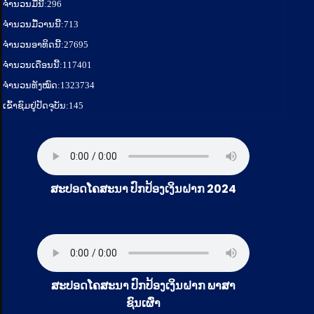
ຈໍານວນມື້ນີ້:
296
ຈໍານວນມື້ວານນີ້:
713
ຈໍານວນອາທິດນີ້:
27695
ຈໍານວນເດືອນນີ້:
117401
ຈຳນວນທັງໝົດ:
1323734
ເຂົ້າຊົມຢູ່ປັດຈຸບັນ:
145
ສະປອດໂຄສະນາ ປົກປ້ອງເງິນຝາກ 2024
ສະປອດໂຄສະນາ ປົກປ້ອງເງິນຝາກ ພາສາ
ຊົນເຜົ່າ