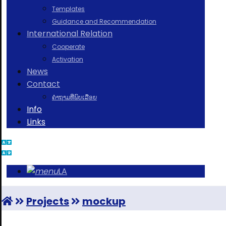
Templates
Guidance and Recommendation
International Relation
Cooperate
Activation
News
Contact
ຄຳຖາມທີ່ພົບເລື່ອຍ
Info
Links
LA
Projects
mockup