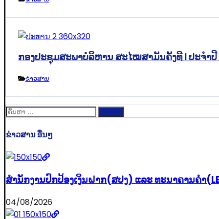
ກອງປະຊຸມສະພາບໍລິຫານ ສະໄໝສາມັນຄັ້ງທີ I ປະຈຳປ
ຂ່າວສານ
ຄົ້ນຫາ
ສຳລັບ:
ຂ່າວສານ ອື່ນໆ
ສຳນັກງານປົກປ້ອງເງິນຝາກ(ສປງ) ແລະ ທະນາຄານຄຳ(LBB)
04/08/2026