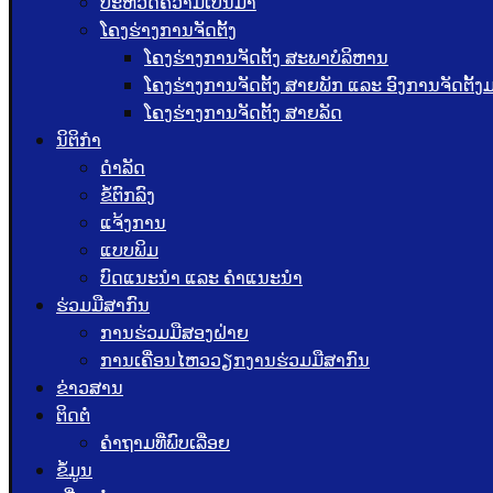
ປະຫວັດຄວາມເປັນມາ
ໂຄງຮ່າງການຈັດຕັ້ງ
ໂຄງຮ່າງການຈັດຕັ້ງ ສະພາບໍລິຫານ
ໂຄງຮ່າງການຈັດຕັ້ງ ສາຍພັກ ແລະ ອົງການຈັດຕັ້
ໂຄງຮ່າງການຈັດຕັ້ງ ສາຍລັດ
ນິຕິກຳ
ດຳລັດ
ຂໍ້ຕົກລົງ
ແຈ້ງການ
ແບບພິມ
ບົດແນະນໍາ ແລະ ຄໍາແນະນໍາ
ຮ່ວມມືສາກົນ
ການຮ່ວມມືສອງຝ່າຍ
ການເຄື່ອນໄຫວວຽກງານຮ່ວມມືສາກົນ
ຂ່າວສານ
ຕິດຕໍ່
ຄຳຖາມທີ່ພົບເລື່ອຍ
ຂໍ້ມູນ