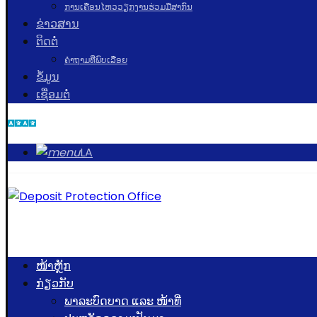
ການເຄື່ອນໄຫວວຽກງານຮ່ວມມືສາກົນ
ຂ່າວສານ
ຕິດຕໍ່
ຄຳຖາມທີ່ພົບເລື່ອຍ
ຂໍ້ມູນ
ເຊື່ອມຕໍ່
LA
ໜ້າຫຼັກ
ກ່ຽວກັບ
ພາລະບົດບາດ ແລະ ໜ້າທີ່