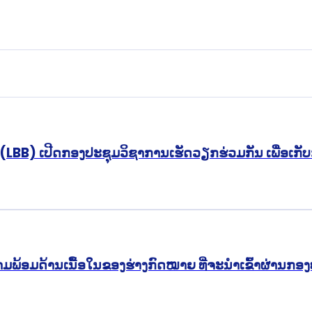
BB) ເປີດກອງປະຊຸມວິຊາການເຮັດວຽກຮ່ວມກັນ ເພື່ອເກັບກ
ພ້ອມດ້ານເນື້ອໃນຂອງຮ່າງກົດໝາຍ ທີ່ຈະນໍາເຂົ້າຜ່ານກອ