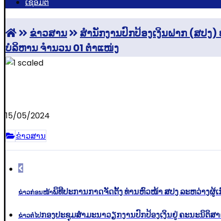
ເຊື່ອມຕໍ່
ຂ່າວສານ
ສໍານັກງານປົກປ້ອງເງິນຝາກ (ສປ
ບໍລິຫານ ຈໍານວນ 01 ຕໍາແໜ່ງ
15/05/2024
ຂ່າວສານ
ພິທີປະການກາດຈັດຕັ້ງ ທ່ານຫົວໜ້າ ສປງ ລະຫວ່າງຜູ້ເກົ
ຂ່າວກ່ອນໜ້າ
ກອງປະຊຸມສຳມະນາວຽກງານປົກປ້ອງເງິນຢູ່ ຄະນະນິຕິສ
ຂ່າວຕໍ່ໄປ