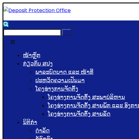
ໜ້າຫຼັກ
ກ່ຽວກັບ ສປງ
ພາລະບົດບາດ ແລະ ໜ້າທີ່
ປະຫວັດຄວາມເປັນມາ
ໂຄງຮ່າງການຈັດຕັ້ງ
ໂຄງຮ່າງການຈັດຕັ້ງ ສະພາບໍລິຫານ
ໂຄງຮ່າງການຈັດຕັ້ງ ສາຍພັກ ແລະ ອົງກາ
ໂຄງຮ່າງການຈັດຕັ້ງ ສາຍລັດ
ນິຕິກຳ
ດຳລັດ
ຂໍ້ຕົກລົງ