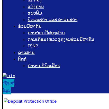
ແຈ້ງການ
ແບບພິມ
ບົດແນະນໍາ ແລະ ຄໍາແນະນໍາ
ຮ່ວມມືສາກົນ
ການຮ່ວມມືສອງຝ່າຍ
ການເຄື່ອນໄຫວວຽກງານຮ່ວມມືສາກົນ
FSNP
ຂ່າວສານ
ຕິດຕໍ່
ຄຳຖາມທີ່ພົບເລື້ອຍ
LA
ເຊື່ອມຕໍ່
ຂໍ້ມູນ