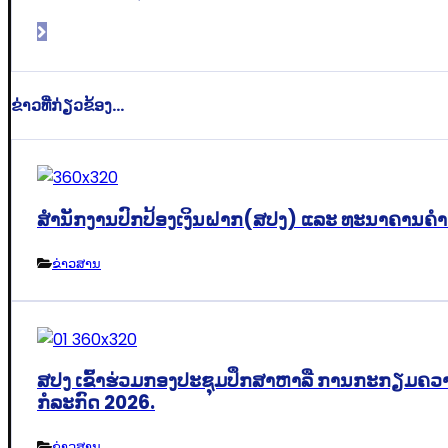
ຂ່າວທີ່ກ່ຽວຂ້ອງ...
ສຳນັກງານປົກປ້ອງເງິນຝາກ(ສປງ) ແລະ ທະນາຄານຄຳ(L
ຂ່າວສານ
ສປງ ເຂົ້າຮ່ວມກອງປະຊຸມປຶກສາຫາລື ການກະກຽມຄວາມ
ກໍລະກົດ 2026.
ຂ່າວສານ