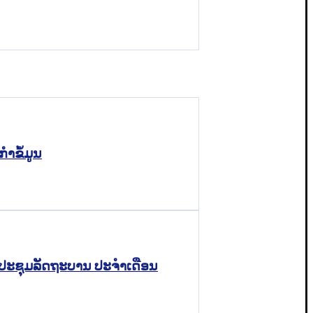
ຳຂໍ້ມູນ
ງປະຊຸມລັດຖະບານ ປະຈໍາເດືອນ