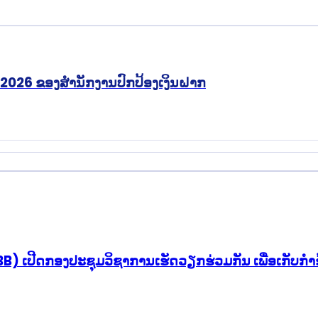
ີ 2026 ຂອງສຳນັກງານປົກປ້ອງເງິນຝາກ
 ເປີດກອງປະຊຸມວິຊາການເຮັດວຽກຮ່ວມກັນ ເພື່ອເກັບກຳຂໍ