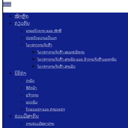
ໜ້າຫຼັກ
ກ່ຽວກັບ
ພາລະບົດບາດ ແລະ ໜ້າທີ່
ປະຫວັດຄວາມເປັນມາ
ໂຄງຮ່າງການຈັດຕັ້ງ
ໂຄງຮ່າງການຈັດຕັ້ງ ສະພາບໍລິຫານ
ໂຄງຮ່າງການຈັດຕັ້ງ ສາຍພັກ ແລະ ອົງການຈັດຕັ້ງມະຫາຊົນ
ໂຄງຮ່າງການຈັດຕັ້ງ ສາຍລັດ
ນິຕິກຳ
ດຳລັດ
ຂໍ້ຕົກລົງ
ແຈ້ງການ
ແບບພິມ
ບົດແນະນໍາ ແລະ ຄໍາແນະນໍາ
ຮ່ວມມືສາກົນ
ການຮ່ວມມືສອງຝ່າຍ