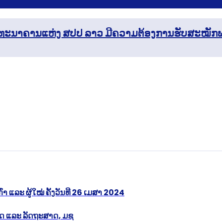
ງ) ທະນາຄານແຫ່ງ ສປປ ລາວ ມີຄວາມຕ້ອງການຮັບສະໝັກ
່າ ແລະ ຜູ້ໃໝ່ ຄັ້ງວັນທີ 26 ເມສາ 2024
າດ ແລະ ລັດຖະສາດ, ມຊ