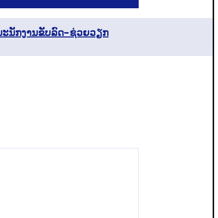
ພະນັກງານຂັບລົດ-ຊ່ວຍວຽກ