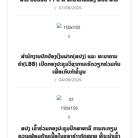
07/08/2026
ສຳນັກງານປົກປ້ອງເງິນຝາກ(ສປງ) ແລະ ທະນາຄານ
ຄຳ(LBB) ເປີດກອງປະຊຸມວິຊາການເຮັດວຽກຮ່ວມກັນ
ເພື່ອເກັບກຳຂໍ້ມູນ
04/08/2026
ສປງ ເຂົ້າຮ່ວມກອງປະຊຸມປຶກສາຫາລື ການກະກຽມ
ຄວາມພ້ອມດ້ານເນື້ອໃນຂອງຮ່າງກົດໝາຍ ທີ່ຈະນໍາເຂົ້າ