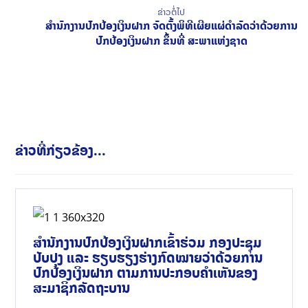
ຂ່າວຕໍ່ໄປ
ສຳນັກງານປົກປ້ອງເງິນຝາກ ຈັດຕັ້ງພິທີເຜີຍແຜ່ດຳລັດວ່າດ້ວຍການ
ປົກປ້ອງເງິນຝາກ ຂຶ້ນທີ່ ສະພາແຫ່ງຊາດ
ຂ່າວທີ່ກ່ຽວຂ້ອງ...
ສໍານັກງານປົກປ້ອງເງິນຝາກເຂົ້າຮ່ວມ ກອງປະຊຸມ
ປັບປຸງ ແລະ ຮຽບຮຽງຮ່າງກົດໝາຍວ່າດ້ວຍການ
ປົກປ້ອງເງິນຝາກ ຕາມການປະກອບຄຳເຫັນຂອງ
ສະມາຊິກລັດຖະບານ