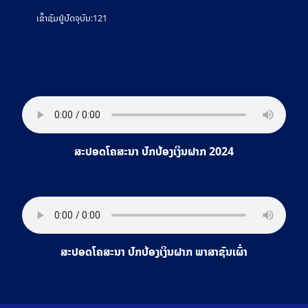
ເຂົ້າຊົມຢູ່ປັດຈຸບັນ:
121
ສະປອດໂຄສະນາ ປົກປ້ອງເງິນຝາກ 2024
ສະປອດໂຄສະນາ ປົກປ້ອງເງິນຝາກ ພາສາຊົນເຜົ່າ