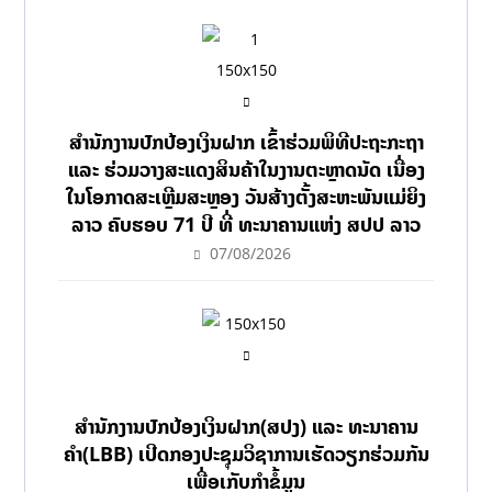
ສຳນັກງານປົກປ້ອງເງິນຝາກ ເຂົ້າຮ່ວມພິທີປະຖະກະຖາ
ແລະ ຮ່ວມວາງສະແດງສິນຄ້າໃນງານຕະຫຼາດນັດ ເນື່ອງ
ໃນໂອກາດສະເຫຼີມສະຫຼອງ ວັນສ້າງຕັ້ງສະຫະພັນແມ່ຍິງ
ລາວ ຄົບຮອບ 71 ປີ ທີ່ ທະນາຄານແຫ່ງ ສປປ ລາວ
07/08/2026
ສຳນັກງານປົກປ້ອງເງິນຝາກ(ສປງ) ແລະ ທະນາຄານ
ຄຳ(LBB) ເປີດກອງປະຊຸມວິຊາການເຮັດວຽກຮ່ວມກັນ
ເພື່ອເກັບກຳຂໍ້ມູນ