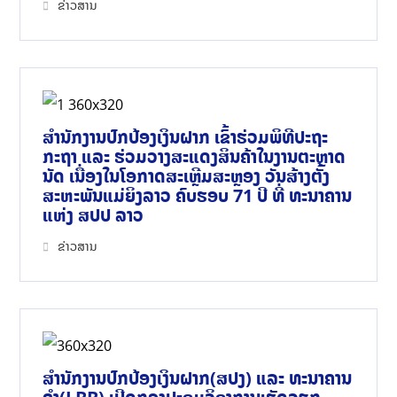
ຂ່າວສານ
ສຳນັກງານປົກປ້ອງເງິນຝາກ ເຂົ້າຮ່ວມພິທີປະຖະ
ກະຖາ ແລະ ຮ່ວມວາງສະແດງສິນຄ້າໃນງານຕະຫຼາດ
ນັດ ເນື່ອງໃນໂອກາດສະເຫຼີມສະຫຼອງ ວັນສ້າງຕັ້ງ
ສະຫະພັນແມ່ຍິງລາວ ຄົບຮອບ 71 ປີ ທີ່ ທະນາຄານ
ແຫ່ງ ສປປ ລາວ
ຂ່າວສານ
ສຳນັກງານປົກປ້ອງເງິນຝາກ(ສປງ) ແລະ ທະນາຄານ