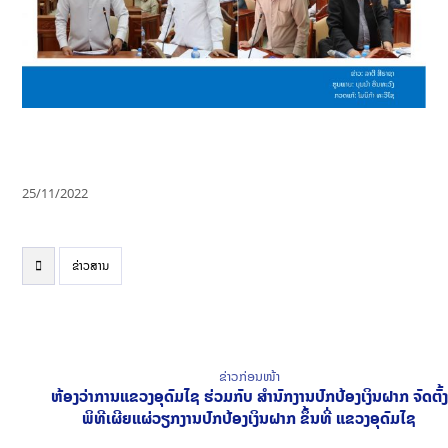
25/11/2022
ຂ່າວສານ
ຂ່າວກ່ອນໜ້າ
ຫ້ອງວ່າການແຂວງອຸດົມໄຊ ຮ່ວມກັບ ສໍານັກງານປົກປ້ອງເງິນຝາກ ຈັດຕັ້ງ
ພິທີເຜີຍແຜ່ວຽກງານປົກປ້ອງເງິນຝາກ ຂຶ້ນທີ່ ແຂວງອຸດົມໄຊ