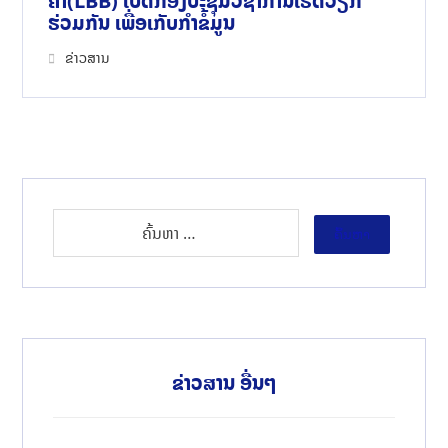
ຄຳ(LBB) ເປີດກອງປະຊຸມວິຊາການເຮັດວຽກ
ຮ່ວມກັນ ເພື່ອເກັບກຳຂໍ້ມູນ
ຂ່າວສານ
ຄົ້ນຫາ
ຂ່າວສານ ອື່ນໆ