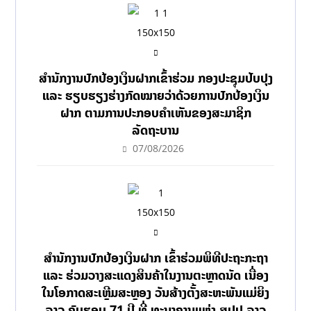
ສໍານັກງານປົກປ້ອງເງິນຝາກເຂົ້າຮ່ວມ ກອງປະຊຸມປັບປຸງ
ແລະ ຮຽບຮຽງຮ່າງກົດໝາຍວ່າດ້ວຍການປົກປ້ອງເງິນ
ຝາກ ຕາມການປະກອບຄຳເຫັນຂອງສະມາຊິກ
ລັດຖະບານ
07/08/2026
ສຳນັກງານປົກປ້ອງເງິນຝາກ ເຂົ້າຮ່ວມພິທີປະຖະກະຖາ
ແລະ ຮ່ວມວາງສະແດງສິນຄ້າໃນງານຕະຫຼາດນັດ ເນື່ອງ
ໃນໂອກາດສະເຫຼີມສະຫຼອງ ວັນສ້າງຕັ້ງສະຫະພັນແມ່ຍິງ
ລາວ ຄົບຮອບ 71 ປີ ທີ່ ທະນາຄານແຫ່ງ ສປປ ລາວ