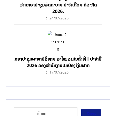
ຜ່ານກອງປະຊຸມລັດຖະບານ ປະຈໍາເດືອນ ກໍລະກົດ
2026.
24/07/2026
ກອງປະຊຸມສະພາບໍລິຫານ ສະໄໝສາມັນຄັ້ງທີ I ປະຈຳປີ
2026 ຂອງສຳນັກງານປົກປ້ອງເງິນຝາກ
17/07/2026
ຄົ້ນຫາ