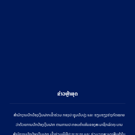
ຂ່າວຫຼ້າສຸດ
ສໍານັກງານປົກປ້ອງເງິນຝາກເຂົ້າຮ່ວມ ກອງປະຊຸມປັບປຸງ ແລະ ຮຽບຮຽງຮ່າງກົດໝາຍ
ວ່າດ້ວຍການປົກປ້ອງເງິນຝາກ ຕາມການປະກອບຄຳເຫັນຂອງສະມາຊິກລັດຖະບານ
ສຳນັກງານປົກປ້ອງເງິນຝາກ ເຂົ້າຮ່ວມພິທີປະຖະກະຖາ ແລະ ຮ່ວມວາງສະແດງສິນຄ້າໃນ