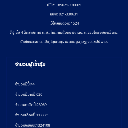
ເບີໂທ: +85621-330005
ແຟ໊ກ: 021-330631
ເບີໂທສາຍດ່ວນ: 1524
ທີ່ຢູ່ ຊັ້ນ 4 ຕຶກສຳນັກງານ ຄະນະກຳມະການຄຸ້ມຄອງຫຼັກຊັບ, ຖະໜົນໄກສອນພົມວິຫານ,
ບ້ານໂພນສະອາດ, ເມືອງໄຊເສດຖາ, ນະຄອນຫຼວງວຽງຈັນ, ສປປ ລາວ.
ຈຳນວນຜູ້ເຂົ້າຊົມ
ຈໍານວນມື້ນີ້:
44
ຈໍານວນມື້ວານນີ້:
626
ຈໍານວນອາທິດນີ້:
28069
ຈໍານວນເດືອນນີ້:
117775
ຈຳນວນທັງໝົດ:
1324108