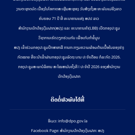
ງານຕະຫຼາດນັດ ເນື່ອງໃນໂອກາດສະເຫຼີມສະຫຼອງ ວັນສ້າງຕັ້ງສະຫະພັນແມ່ຍິງລາວ
ຄົບຮອບ 71 ປີ ທີ່ ທະນາຄານແຫ່ງ ສປປ ລາວ
ສຳນັກງານປົກປ້ອງເງິນຝາກ(ສປງ) ແລະ ທະນາຄານຄຳ(LBB) ເປີດກອງປະຊຸມ
ວິຊາການເຮັດວຽກຮ່ວມກັນ ເພື່ອເກັບກຳຂໍ້ມູນ
ສປງ ເຂົ້າຮ່ວມກອງປະຊຸມປຶກສາຫາລື ການກະກຽມຄວາມພ້ອມດ້ານເນື້ອໃນຂອງຮ່າງ
ກົດໝາຍ ທີ່ຈະນໍາເຂົ້າຜ່ານກອງປະຊຸມລັດຖະບານ ປະຈໍາເດືອນ ກໍລະກົດ 2026.
ກອງປະຊຸມສະພາບໍລິຫານ ສະໄໝສາມັນຄັ້ງທີ I ປະຈຳປີ 2026 ຂອງສຳນັກງານ
ປົກປ້ອງເງິນຝາກ
ຕິດຕໍ່ພົວພັນໄດ້ທີ່
ອິເມວ: info@dpo.gov.la
Facebook Page: ສໍານັກງານປົກປ້ອງເງິນຝາກ: ສປງ