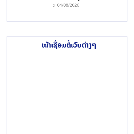
04/08/2026
ໜ້າເຊື່ອມຕໍ່ເວັບຕ່າງໆ