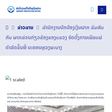
ຂ່າວສານ
ສຳນັກງານປົກປ້ອງເງິນຝາກ ສົມທົບ
ກັບ ພາກສ່ວນກ່ຽວຂ້ອງຂອງແຂວງ ຈັດຕັ້ງການເຜີຍແຜ່
ດຳລັດຂຶ້ນທີ່ ນະຄອນຫຼວງພະບາງ