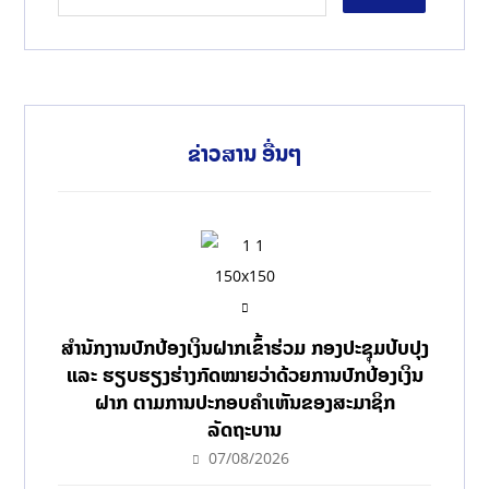
ຂ່າວສານ ອື່ນໆ
ສໍານັກງານປົກປ້ອງເງິນຝາກເຂົ້າຮ່ວມ ກອງປະຊຸມປັບປຸງ
ແລະ ຮຽບຮຽງຮ່າງກົດໝາຍວ່າດ້ວຍການປົກປ້ອງເງິນ
ຝາກ ຕາມການປະກອບຄຳເຫັນຂອງສະມາຊິກ
ລັດຖະບານ
07/08/2026