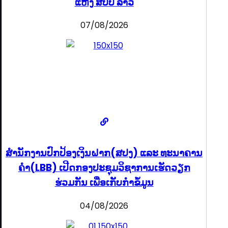
ແຫ່ງ ສປປ ລາວ
07/08/2026
ສຳນັກງານປົກປ້ອງເງິນຝາກ(ສປງ) ແລະ ທະນາຄານ
ຄຳ(LBB) ເປີດກອງປະຊຸມວິຊາການເຮັດວຽກ
ຮ່ວມກັນ ເພື່ອເກັບກຳຂໍ້ມູນ
04/08/2026