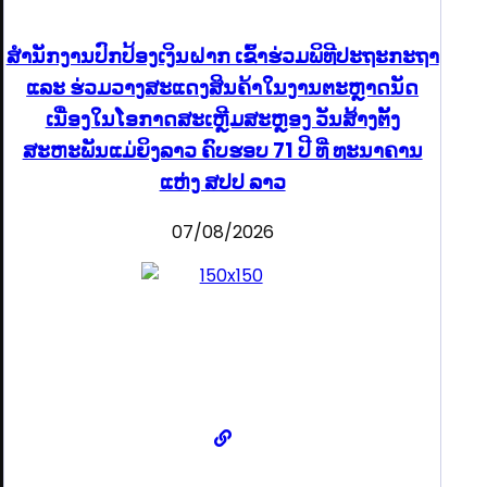
ສຳນັກງານປົກປ້ອງເງິນຝາກ ເຂົ້າຮ່ວມພິທີປະຖະກະຖາ
ແລະ ຮ່ວມວາງສະແດງສິນຄ້າໃນງານຕະຫຼາດນັດ
ເນື່ອງໃນໂອກາດສະເຫຼີມສະຫຼອງ ວັນສ້າງຕັ້ງ
ສະຫະພັນແມ່ຍິງລາວ ຄົບຮອບ 71 ປີ ທີ່ ທະນາຄານ
ແຫ່ງ ສປປ ລາວ
07/08/2026