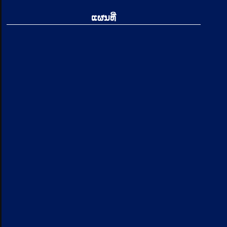
ແຜນທີ່