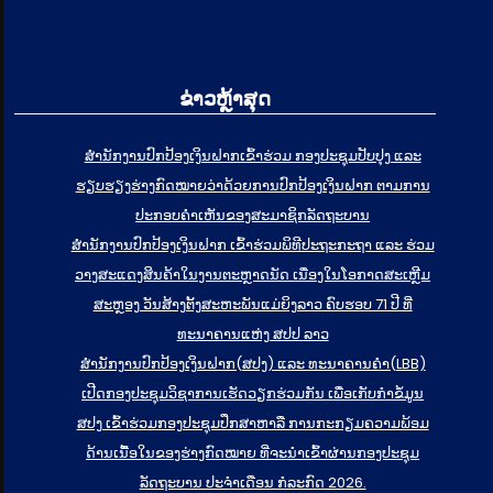
ຂ່າວຫຼ້າສຸດ
ສໍານັກງານປົກປ້ອງເງິນຝາກເຂົ້າຮ່ວມ ກອງປະຊຸມປັບປຸງ ແລະ
ຮຽບຮຽງຮ່າງກົດໝາຍວ່າດ້ວຍການປົກປ້ອງເງິນຝາກ ຕາມການ
ປະກອບຄຳເຫັນຂອງສະມາຊິກລັດຖະບານ
ສຳນັກງານປົກປ້ອງເງິນຝາກ ເຂົ້າຮ່ວມພິທີປະຖະກະຖາ ແລະ ຮ່ວມ
ວາງສະແດງສິນຄ້າໃນງານຕະຫຼາດນັດ ເນື່ອງໃນໂອກາດສະເຫຼີມ
ສະຫຼອງ ວັນສ້າງຕັ້ງສະຫະພັນແມ່ຍິງລາວ ຄົບຮອບ 71 ປີ ທີ່
ທະນາຄານແຫ່ງ ສປປ ລາວ
ສຳນັກງານປົກປ້ອງເງິນຝາກ(ສປງ) ແລະ ທະນາຄານຄຳ(LBB)
ເປີດກອງປະຊຸມວິຊາການເຮັດວຽກຮ່ວມກັນ ເພື່ອເກັບກຳຂໍ້ມູນ
ສປງ ເຂົ້າຮ່ວມກອງປະຊຸມປຶກສາຫາລື ການກະກຽມຄວາມພ້ອມ
ດ້ານເນື້ອໃນຂອງຮ່າງກົດໝາຍ ທີ່ຈະນໍາເຂົ້າຜ່ານກອງປະຊຸມ
ລັດຖະບານ ປະຈໍາເດືອນ ກໍລະກົດ 2026.