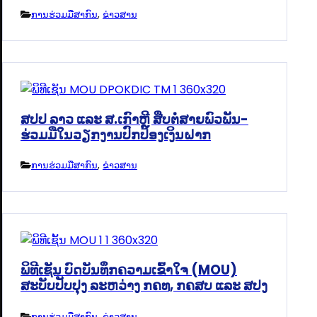
ການຮ່ວມມືສາກົນ
,
ຂ່າວສານ
ສປປ ລາວ ແລະ ສ.ເກົາຫຼີ ສືບຕໍ່ສາຍພົວພັນ-
ຮ່ວມມືໃນວຽກງານປົກປ້ອງເງິນຝາກ
ການຮ່ວມມືສາກົນ
,
ຂ່າວສານ
ພິທີເຊັນ ບົດບັນທຶກຄວາມເຂົ້າໃຈ (MOU)
ສະບັບປັບປຸງ ລະຫວ່າງ ກຄທ, ກຄສບ ແລະ ສປງ
ການຮ່ວມມືສາກົນ
,
ຂ່າວສານ