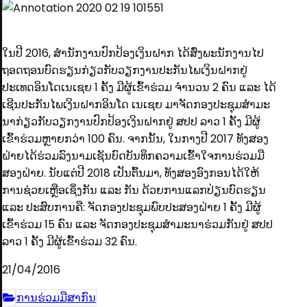
ໃນປີ 2016, ສໍານັກງານປົກປ້ອງເງິນຝາກ ໄດ້ສົ່ງພະນັກງານໄປ
ຖອດຖອນບົດຮຽນກ່ຽວກັບວຽກງານປະກັນໄພເງິນຝາກຢູ່
ປະເທດອິນໂດເນເຊຍ 1 ຄັ້ງ ມີຜູ້ເຂົ້າຮ່ວມ ຈໍານວນ 2 ຄົນ ແລະ ໄດ້
ເຊີນປະກັນໄພເງິນຝາກອິນໂດ ເນເຊຍ ມາຈັດກອງປະຊຸມສໍາມະ
ນາກ່ຽວກັບວຽກງານປົກປ້ອງເງິນຝາກຢູ່ ສປປ ລາວ 1 ຄັ້ງ ມີຜູ້
ເຂົ້າຮ່ວມຫຼາຍກວ່າ 100 ຄົນ. ຈາກນັ້ນ, ໃນກາງປີ 2017 ທັງສອງ
ຝ່າຍໄດ້ຮ່ວມລົງນາມເຊັນບົດບັນທຶກຄວາມເຂົ້າໃຈການຮ່ວມມື
ສອງຝ່າຍ. ນັບແຕ່ປີ 2018 ເປັນຕົ້ນມາ, ທັງສອງອົງກອນໄດ້ໃຫ້
ການຊ່ວຍເຫຼືອເຊິ່ງກັນ ແລະ ກັນ ດ້ວຍການແລກປ່ຽນບົດຮຽນ
ແລະ ປະສົບການຄື: ຈັດກອງປະຊຸມພົບປະສອງຝ່າຍ 1 ຄັ້ງ ມີຜູ້
ເຂົ້າຮ່ວມ 15 ຄົນ ແລະ ຈັດກອງປະຊຸມສໍາມະນາຮ່ວມກັນຢູ່ ສປປ
ລາວ 1 ຄັ້ງ ມີຜູ້ເຂົ້າຮ່ວມ 32 ຄົນ.
21/04/2016
ການຮ່ວມມືສາກົນ