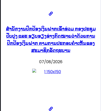
ສໍານັກງານປົກປ້ອງເງິນຝາກເຂົ້າຮ່ວມ ກອງປະຊຸມ
ປັບປຸງ ແລະ ຮຽບຮຽງຮ່າງກົດໝາຍວ່າດ້ວຍການ
ປົກປ້ອງເງິນຝາກ ຕາມການປະກອບຄຳເຫັນຂອງ
ສະມາຊິກລັດຖະບານ
07/08/2026