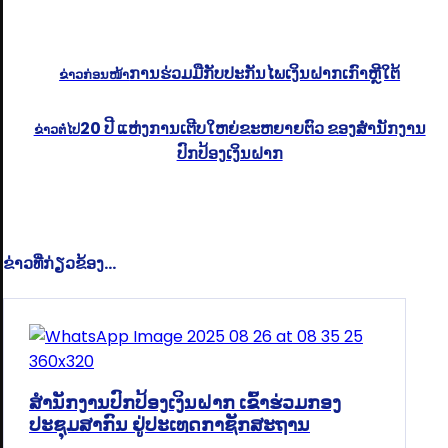
ການ​ຮ່ວມມື​ກັບ​ປະກັນໄພ​ເງິນຝາກ​ເກົາຫຼີໃຕ້
ຂ່າວກ່ອນໜ້າ
20 ປີ ແຫ່ງການເຕີບໃຫຍ່ຂະຫຍາຍຕົວ ຂອງສຳນັກງານ
ຂ່າວຕໍ່ໄປ
ປົກປ້ອງເງິນຝາກ
ຂ່າວທີ່ກ່ຽວຂ້ອງ...
ສຳນັກງານປົກປ້ອງເງິນຝາກ ເຂົ້າຮ່ວມກອງ
ປະຊຸມສາກົນ ຢູ່ປະເທດກາຊັກສະຖານ