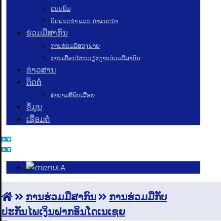
ແບບພິມ
ບົດແນະນໍາ ແລະ ຄໍາແນະນໍາ
ຮ່ວມມືສາກົນ
ການຮ່ວມມືສອງຝ່າຍ
ການເຄື່ອນໄຫວວຽກງານຮ່ວມມືສາກົນ
ຂ່າວສານ
ຕິດຕໍ່
ຄຳຖາມທີ່ພົບເລື່ອຍ
ຂໍ້ມູນ
ເຊື່ອມຕໍ່
LA
ການຮ່ວມມືສາກົນ
ການ​ຮ່ວມມື​ກັບ​
ປະກັນໄພ​ເງິນຝາກ​ອິນໂດ​ເນເຊຍ