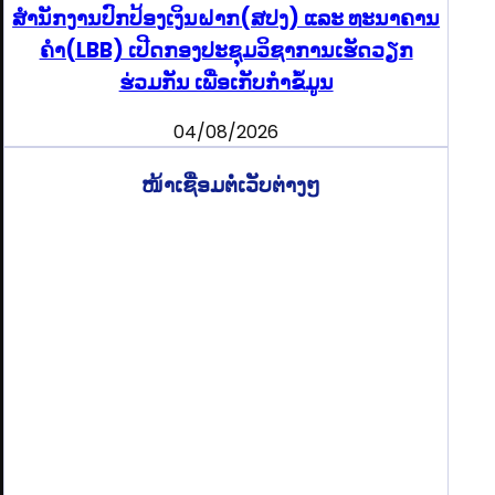
ສຳນັກງານປົກປ້ອງເງິນຝາກ(ສປງ) ແລະ ທະນາຄານ
ຄຳ(LBB) ເປີດກອງປະຊຸມວິຊາການເຮັດວຽກ
ຮ່ວມກັນ ເພື່ອເກັບກຳຂໍ້ມູນ
04/08/2026
ໜ້າເຊື່ອມຕໍ່ເວັບຕ່າງໆ