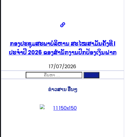
ກອງປະຊຸມສະພາບໍລິຫານ ສະໄໝສາມັນຄັ້ງທີ I
ປະຈຳປີ 2026 ຂອງສຳນັກງານປົກປ້ອງເງິນຝາກ
17/07/2026
ຄົ້ນຫາ
ສຳລັບ:
ຂ່າວສານ ອື່ນໆ