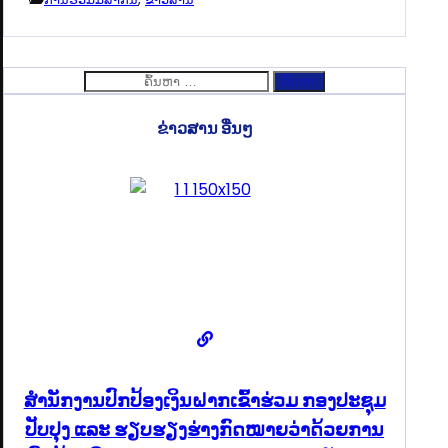
ຄົ້ນຫາ
ສຳລັບ:
ຂ່າວສານ ອື່ນໆ
ສໍານັກງານປົກປ້ອງເງິນຝາກເຂົ້າຮ່ວມ ກອງປະຊຸມ
ປັບປຸງ ແລະ ຮຽບຮຽງຮ່າງກົດໝາຍວ່າດ້ວຍການ