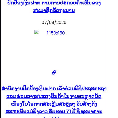
ປົກປ້ອງເງິນຝາກ ຕາມການປະກອບຄຳເຫັນຂອງ
ສະມາຊິກລັດຖະບານ
07/08/2026
ສຳນັກງານປົກປ້ອງເງິນຝາກ ເຂົ້າຮ່ວມພິທີປະຖະກະຖາ
ແລະ ຮ່ວມວາງສະແດງສິນຄ້າໃນງານຕະຫຼາດນັດ
ເນື່ອງໃນໂອກາດສະເຫຼີມສະຫຼອງ ວັນສ້າງຕັ້ງ
ສະຫະພັນແມ່ຍິງລາວ ຄົບຮອບ 71 ປີ ທີ່ ທະນາຄານ