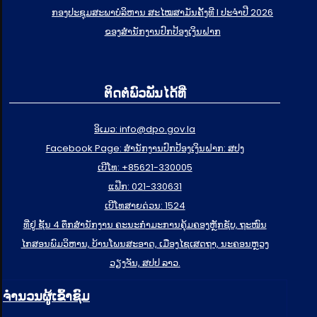
ກອງປະຊຸມສະພາບໍລິຫານ ສະໄໝສາມັນຄັ້ງທີ I ປະຈຳປີ 2026
ຂອງສຳນັກງານປົກປ້ອງເງິນຝາກ
ຕິດຕໍ່ພົວພັນໄດ້ທີ່
ອິເມວ: info@dpo.gov.la
Facebook Page: ສໍານັກງານປົກປ້ອງເງິນຝາກ: ສປງ
ເບີໂທ: +85621-330005
ແຟ໊ກ: 021-330631
ເບີໂທສາຍດ່ວນ: 1524
ທີ່ຢູ່ ຊັ້ນ 4 ຕຶກສຳນັກງານ ຄະນະກຳມະການຄຸ້ມຄອງຫຼັກຊັບ, ຖະໜົນ
ໄກສອນພົມວິຫານ, ບ້ານໂພນສະອາດ, ເມືອງໄຊເສດຖາ, ນະຄອນຫຼວງ
ວຽງຈັນ, ສປປ ລາວ.
ຈຳນວນຜູ້ເຂົ້າຊົມ