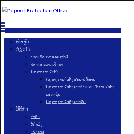
ໜ້າຫຼັກ
ກ່ຽວກັບ
ພາລະບົດບາດ ແລະ ໜ້າທີ່
ປະຫວັດຄວາມເປັນມາ
ໂຄງຮ່າງການຈັດຕັ້ງ
ໂຄງຮ່າງການຈັດຕັ້ງ ສະພາບໍລິຫານ
ໂຄງຮ່າງການຈັດຕັ້ງ ສາຍພັກ ແລະ ອົງການຈັດຕັ້ງ
ມະຫາຊົນ
ໂຄງຮ່າງການຈັດຕັ້ງ ສາຍລັດ
ນິຕິກຳ
ດຳລັດ
ຂໍ້ຕົກລົງ
ແຈ້ງການ