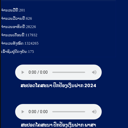
ຈໍານວນມື້ນີ້:
201
ຈໍານວນມື້ວານນີ້:
626
ຈໍານວນອາທິດນີ້:
28226
ຈໍານວນເດືອນນີ້:
117932
ຈຳນວນທັງໝົດ:
1324265
ເຂົ້າຊົມຢູ່ປັດຈຸບັນ:
175
ສະປອດໂຄສະນາ ປົກປ້ອງເງິນຝາກ 2024
ສະປອດໂຄສະນາ ປົກປ້ອງເງິນຝາກ ພາສາ