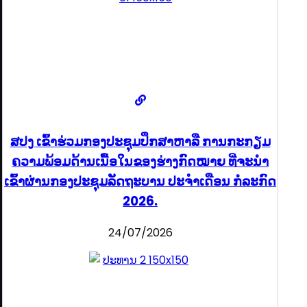
ສປງ ເຂົ້າຮ່ວມກອງປະຊຸມປຶກສາຫາລື ການກະກຽມ
ຄວາມພ້ອມດ້ານເນື້ອໃນຂອງຮ່າງກົດໝາຍ ທີ່ຈະນໍາ
ເຂົ້າຜ່ານກອງປະຊຸມລັດຖະບານ ປະຈໍາເດືອນ ກໍລະກົດ
2026.
24/07/2026