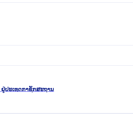
ນ ຢູ່ປະເທດກາຊັກສະຖານ