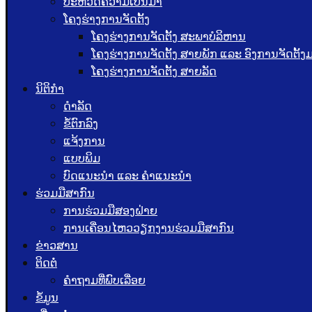
ປະຫວັດຄວາມເປັນມາ
ໂຄງຮ່າງການຈັດຕັ້ງ
ໂຄງຮ່າງການຈັດຕັ້ງ ສະພາບໍລິຫານ
ໂຄງຮ່າງການຈັດຕັ້ງ ສາຍພັກ ແລະ ອົງການຈັດຕັ້
ໂຄງຮ່າງການຈັດຕັ້ງ ສາຍລັດ
ນິຕິກຳ
ດຳລັດ
ຂໍ້ຕົກລົງ
ແຈ້ງການ
ແບບພິມ
ບົດແນະນໍາ ແລະ ຄໍາແນະນໍາ
ຮ່ວມມືສາກົນ
ການຮ່ວມມືສອງຝ່າຍ
ການເຄື່ອນໄຫວວຽກງານຮ່ວມມືສາກົນ
ຂ່າວສານ
ຕິດຕໍ່
ຄຳຖາມທີ່ພົບເລື່ອຍ
ຂໍ້ມູນ