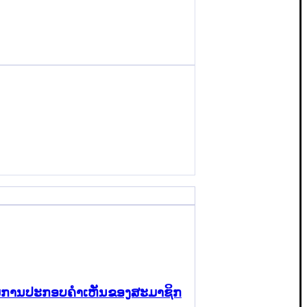
 ຕາມການປະກອບຄຳເຫັນຂອງສະມາຊິກ