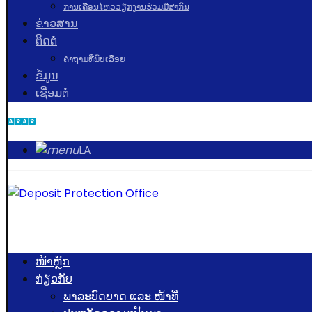
ການເຄື່ອນໄຫວວຽກງານຮ່ວມມືສາກົນ
ຂ່າວສານ
ຕິດຕໍ່
ຄຳຖາມທີ່ພົບເລື່ອຍ
ຂໍ້ມູນ
ເຊື່ອມຕໍ່
LA
ໜ້າຫຼັກ
ກ່ຽວກັບ
ພາລະບົດບາດ ແລະ ໜ້າທີ່