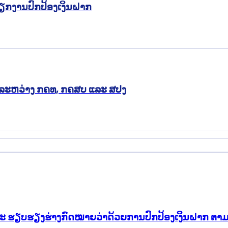
ນວຽກງານປົກປ້ອງເງິນຝາກ
ຸງ ລະຫວ່າງ ກຄທ, ກຄສບ ແລະ ສປງ
ຸງ ແລະ ຮຽບຮຽງຮ່າງກົດໝາຍວ່າດ້ວຍການປົກປ້ອງເງິນຝາກ