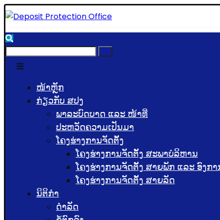
ໜ້າຫຼັກ
ກ່ຽວກັບ ສປງ
ພາລະບົດບາດ ແລະ ໜ້າທີ່
ປະຫວັດຄວາມເປັນມາ
ໂຄງຮ່າງການຈັດຕັ້ງ
ໂຄງຮ່າງການຈັດຕັ້ງ ສະພາບໍລິຫານ
ໂຄງຮ່າງການຈັດຕັ້ງ ສາຍພັກ ແລະ ອົງກາ
ໂຄງຮ່າງການຈັດຕັ້ງ ສາຍລັດ
ນິຕິກຳ
ດຳລັດ
ຂໍ້ຕົກລົງ