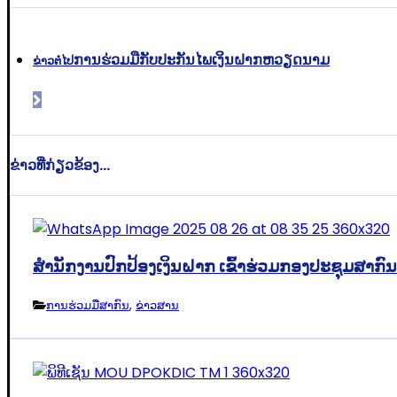
ການຮ່ວມມືກັບປະກັນໄພເງິນຝາກຫວຽດນາມ
ຂ່າວຕໍ່ໄປ
ຂ່າວທີ່ກ່ຽວຂ້ອງ...
ສຳນັກງານປົກປ້ອງເງິນຝາກ ເຂົ້າຮ່ວມກອງປະຊຸມສາກົ
ການຮ່ວມມືສາກົນ
,
ຂ່າວສານ