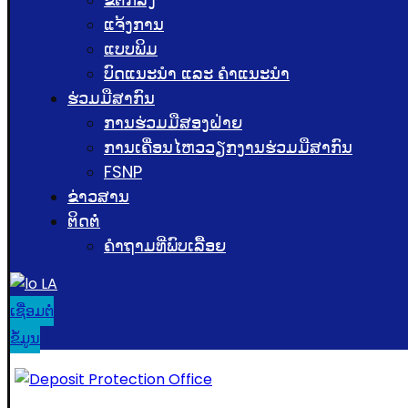
ແຈ້ງການ
ແບບພິມ
ບົດແນະນໍາ ແລະ ຄໍາແນະນໍາ
ຮ່ວມມືສາກົນ
ການຮ່ວມມືສອງຝ່າຍ
ການເຄື່ອນໄຫວວຽກງານຮ່ວມມືສາກົນ
FSNP
ຂ່າວສານ
ຕິດຕໍ່
ຄຳຖາມທີ່ພົບເລື້ອຍ
LA
ເຊື່ອມຕໍ່
ຂໍ້ມູນ