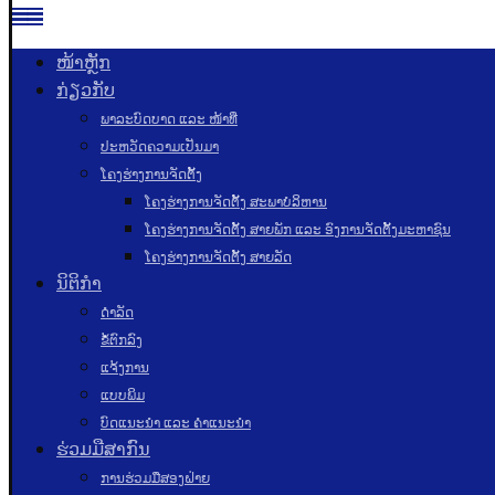
ໜ້າຫຼັກ
ກ່ຽວກັບ
ພາລະບົດບາດ ແລະ ໜ້າທີ່
ປະຫວັດຄວາມເປັນມາ
ໂຄງຮ່າງການຈັດຕັ້ງ
ໂຄງຮ່າງການຈັດຕັ້ງ ສະພາບໍລິຫານ
ໂຄງຮ່າງການຈັດຕັ້ງ ສາຍພັກ ແລະ ອົງການຈັດຕັ້ງມະຫາຊົນ
ໂຄງຮ່າງການຈັດຕັ້ງ ສາຍລັດ
ນິຕິກຳ
ດຳລັດ
ຂໍ້ຕົກລົງ
ແຈ້ງການ
ແບບພິມ
ບົດແນະນໍາ ແລະ ຄໍາແນະນໍາ
ຮ່ວມມືສາກົນ
ການຮ່ວມມືສອງຝ່າຍ