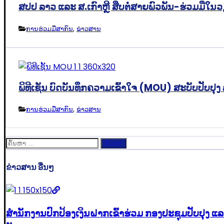
ສປປ ລາວ ແລະ ສ.ເກົາຫຼີ ສືບຕໍ່ສາຍພົວພັນ-ຮ່ວມມືໃ
ການຮ່ວມມືສາກົນ
,
ຂ່າວສານ
ພິທີເຊັນ ບົດບັນທຶກຄວາມເຂົ້າໃຈ (MOU) ສະບັບປັບປ
ການຮ່ວມມືສາກົນ
,
ຂ່າວສານ
ຄົ້ນຫາ
ສຳລັບ:
ຂ່າວສານ ອື່ນໆ
ສໍານັກງານປົກປ້ອງເງິນຝາກເຂົ້າຮ່ວມ ກອງປະຊຸມປັບປ