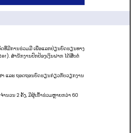
ອິດທີ່ມີການຮ່ວມມື ເພື່ອແລກປ່ຽນບົດຮຽນທາງ
). ສໍານັກງານປົກປ້ອງເງິນຝາກ ໄດ້ສືບຕໍ່
ະນະສຶກສາ ແລະ ຖອດຖອນບົດຮຽນກ່ຽວກັບວຽກງານ
ໍານວນ 2 ຄັ້ງ, ມີຜູ້ເຂົ້າຮ່ວມຫຼາຍກວ່າ 60