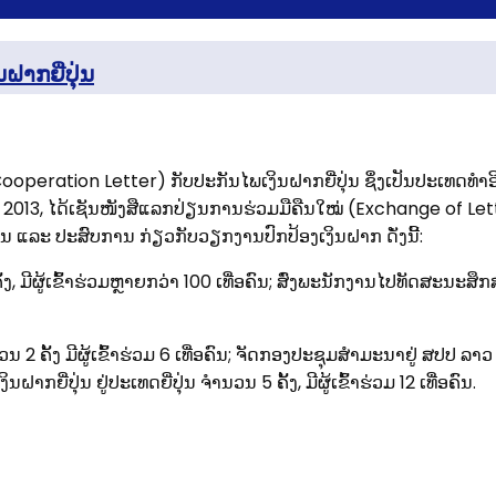
ຝາກຍີ່ປຸ່ນ
ooperation Letter) ກັບປະກັນໄພເງິນຝາກຍີ່ປຸ່ນ ຊຶ່ງເປັນປະເທດທໍາ
2013, ໄດ້ເຊັນໜັງສືແລກປ່ຽນການຮ່ວມມືຄືນໃໝ່ (Exchange of Letter
 ແລະ ປະສົບການ ກ່ຽວກັບວຽກງານປົກປ້ອງເງິນຝາກ ດັ່ງນີ້:
ັ້ງ, ມີຜູ້ເຂົ້າຮ່ວມຫຼາຍກວ່າ 100 ເທື່ອຄົນ; ສົ່ງພະນັກງານໄປທັດສ
2 ຄັ້ງ ມີຜູ້ເຂົ້າຮ່ວມ 6 ເທື່ອຄົນ; ຈັດກອງປະຊຸມສໍາມະນາຢູ່ ສປປ ລາວ ຈ
ີ່ປຸ່ນ ຢູ່ປະເທດຍີ່ປຸ່ນ ຈໍານວນ 5 ຄັ້ງ, ມີຜູ້ເຂົ້າຮ່ວມ 12 ເທື່ອຄົນ.