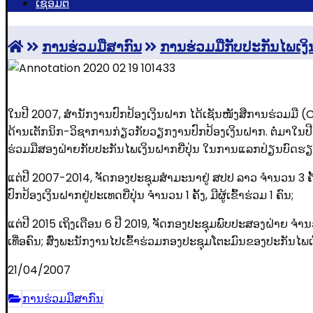
ເຊື່ອມຕໍ່
ການຮ່ວມມືສາກົນ
ການຮ່ວມມືກັບປະກັນໄພເງິນ
ໃນປີ 2007, ສໍານັກງານປົກປ້ອງເງິນຝາກ ໄດ້ເຊັນໜັງສືການຮ່ວມມື (C
ດ້ານເຕັກນິກ-ວິຊາການກ່ຽວກັບວຽກງານປົກປ້ອງເງິນຝາກ. ຕໍ່ມາໃນປີ 
ຮ່ວມມືສອງຝ່າຍກັບປະກັນໄພເງິນຝາກຍີ່ປຸ່ນ ໃນການແລກປ່ຽນບົດຮຽນ
ແຕ່ປີ 2007-2014, ຈັດກອງປະຊຸມສໍາມະນາຢູ່ ສປປ ລາວ ຈໍານວນ 3 ຄ
ປົກປ້ອງເງິນຝາກຢູ່ປະເທດຍີ່ປຸ່ນ ຈໍານວນ 1 ຄັ້ງ, ມີຜູ້ເຂົ້າຮ່ວມ 1 ຄົນ;
ແຕ່ປີ 2015 ເຖິງເດືອນ 6 ປີ 2019, ຈັດກອງປະຊຸມພົບປະສອງຝ່າຍ ຈໍານວນ 
ເທື່ອຄົນ; ສົ່ງພະນັກງານໄປເຂົ້າຮ່ວມກອງປະຊຸມໂຕະມົນຂອງປະກັນໄພເງິນຝາກຍ
21/04/2007
ການຮ່ວມມືສາກົນ