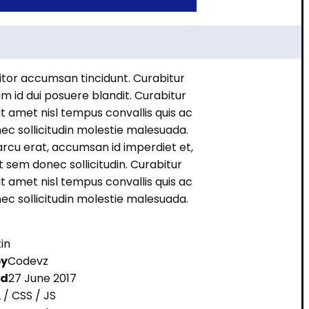
titor accumsan tincidunt. Curabitur
m id dui posuere blandit. Curabitur
it amet nisl tempus convallis quis ac
nec sollicitudin molestie malesuada.
arcu erat, accumsan id imperdiet et,
t sem donec sollicitudin. Curabitur
it amet nisl tempus convallis quis ac
nec sollicitudin molestie malesuada.
in
by
Codevz
ed
27 June 2017
/ CSS / JS