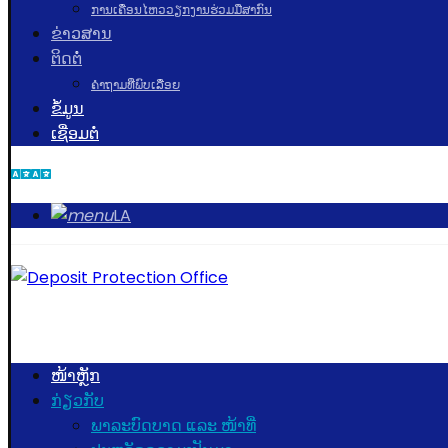
ການເຄື່ອນໄຫວວຽກງານຮ່ວມມືສາກົນ
ຂ່າວສານ
ຕິດຕໍ່
ຄຳຖາມທີ່ພົບເລື່ອຍ
ຂໍ້ມູນ
ເຊື່ອມຕໍ່
LA
ໜ້າຫຼັກ
ກ່ຽວກັບ
ພາລະບົດບາດ ແລະ ໜ້າທີ່