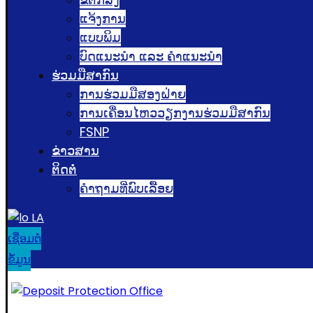
ແຈ້ງການ
ແບບພິມ
ບົດແນະນໍາ ແລະ ຄໍາແນະນໍາ
ຮ່ວມມືສາກົນ
ການຮ່ວມມືສອງຝ່າຍ
ການເຄື່ອນໄຫວວຽກງານຮ່ວມມືສາກົນ
FSNP
ຂ່າວສານ
ຕິດຕໍ່
ຄຳຖາມທີ່ພົບເລື້ອຍ
LA
ເຊື່ອມຕໍ່
ຂໍ້ມູນ