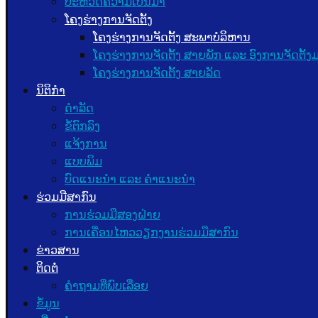
ປະຫວັດຄວາມເປັນມາ
ໂຄງຮ່າງການຈັດຕັ້ງ
ໂຄງຮ່າງການຈັດຕັ້ງ ສະພາບໍລິຫານ
ໂຄງຮ່າງການຈັດຕັ້ງ ສາຍພັກ ແລະ ອົງການຈັດຕັ້
ໂຄງຮ່າງການຈັດຕັ້ງ ສາຍລັດ
ນິຕິກຳ
ດຳລັດ
ຂໍ້ຕົກລົງ
ແຈ້ງການ
ແບບພິມ
ບົດແນະນໍາ ແລະ ຄໍາແນະນໍາ
ຮ່ວມມືສາກົນ
ການຮ່ວມມືສອງຝ່າຍ
ການເຄື່ອນໄຫວວຽກງານຮ່ວມມືສາກົນ
ຂ່າວສານ
ຕິດຕໍ່
ຄຳຖາມທີ່ພົບເລື່ອຍ
ຂໍ້ມູນ