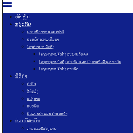
ໜ້າຫຼັກ
ກ່ຽວກັບ
ພາລະບົດບາດ ແລະ ໜ້າທີ່
ປະຫວັດຄວາມເປັນມາ
ໂຄງຮ່າງການຈັດຕັ້ງ
ໂຄງຮ່າງການຈັດຕັ້ງ ສະພາບໍລິຫານ
ໂຄງຮ່າງການຈັດຕັ້ງ ສາຍພັກ ແລະ ອົງການຈັດຕັ້ງມະຫາຊົນ
ໂຄງຮ່າງການຈັດຕັ້ງ ສາຍລັດ
ນິຕິກຳ
ດຳລັດ
ຂໍ້ຕົກລົງ
ແຈ້ງການ
ແບບພິມ
ບົດແນະນໍາ ແລະ ຄໍາແນະນໍາ
ຮ່ວມມືສາກົນ
ການຮ່ວມມືສອງຝ່າຍ