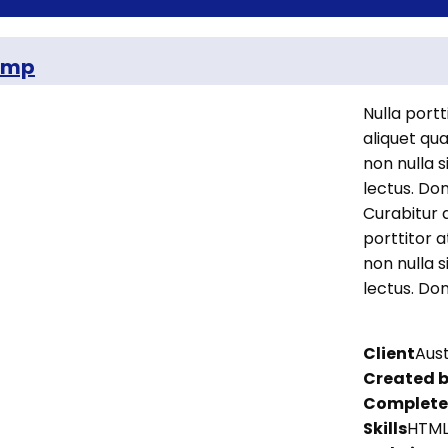
tamp
Nulla port
aliquet qua
non nulla s
lectus. Do
Curabitur 
porttitor a
non nulla s
lectus. Do
Client
Aust
Created 
Complet
Skills
HTML 