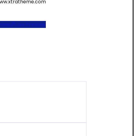
ww.xtratheme.com
view
Live Preview