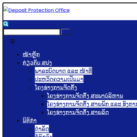
ໜ້າຫຼັກ
ກ່ຽວກັບ ສປງ
ພາລະບົດບາດ ແລະ ໜ້າທີ່
ປະຫວັດຄວາມເປັນມາ
ໂຄງຮ່າງການຈັດຕັ້ງ
ໂຄງຮ່າງການຈັດຕັ້ງ ສະພາບໍລິຫານ
ໂຄງຮ່າງການຈັດຕັ້ງ ສາຍພັກ ແລະ ອົງກາ
ໂຄງຮ່າງການຈັດຕັ້ງ ສາຍລັດ
ນິຕິກຳ
ດຳລັດ
ຂໍ້ຕົກລົງ