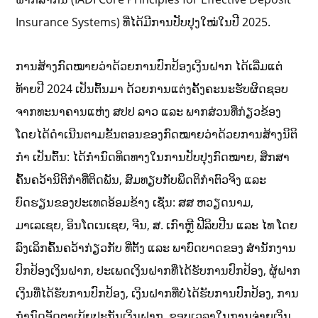
Insurance Systems) ທີ່ໄດ້ມີການປັບປຸງໃໝ່ໃນປີ 2025.
ການສ້າງກົດໝາຍວ່າ​ດ້ວຍການປົກປ້ອງເງິນຝາກ ໄດ້​ເລີ່​ມ​ແຕ່
ທ້າຍ​ປີ 2024 ເປັນຕົ້ນມາ ດ້ວຍການແຕ່ງຄັ້ງຄະນະຮັບຜິດຊອບ
ຈາກທະນາຄານແຫ່ງ ສປປ ລາວ ແລະ ພາກສ່ວນທີ່ກ່ຽວຂ້ອງ
ໂດຍໄດ້ດໍາເນີນຕາມຂັ້ນຕອນຂອງກົດໝາຍວ່າດ້ວຍການສ້າງນິຕິ
ກໍາ ເປັນຕົ້ນ: ໄດ້​ກໍານົດ​ທິດ​ທາງ​ໃນ​ການ​ປັບປຸງ​ກົດໝາຍ, ສຶກສາ
ຄົ້ນຄວ້ານິຕິກໍາທີ່ຕິດພັນ, ສົມທຽບກັບພຶດຕິກໍາຕົວຈິງ ແລະ
ບົດຮຽນ​ຂອງປະ​ເທດອ້ອມຂ້າງ ເຊັ່ນ: ສສ ຫວຽດນາມ,
ມາເລເຊຍ, ອິນໂດເນເຊຍ, ຈີນ, ສ. ເກົາຫຼີ ຟີລິບປີນ ແລະ ໄທ ໂດຍ
ລົງເລິກຄົ້ນຄວ້າກ່ຽວກັບ ທີ່ຕັ້ງ ແລະ ພາບົດບາດຂອງ ສຳນັກງານ
ປົກປ້ອງເງິນຝາກ, ປະເພດເງິນຝາກທີ່ໄດ້ຮັບການປົກປ້ອງ, ຜູ້ຝາກ
ເງິນທີ່ໄດ້ຮັບການປົກປ້ອງ, ເງິນຝາກທີ່ບໍ່ໄດ້ຮັບການປົກປ້ອງ, ການ
ກຳນົດອັດຕາເບ້ຍປະກັນເງິນຝາກ, ຂອບເວລາໃນການຈ່າຍເງິນ