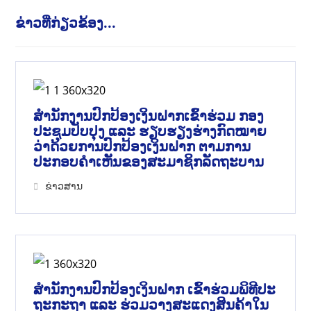
ຂ່າວທີ່ກ່ຽວຂ້ອງ...
ສໍານັກງານປົກປ້ອງເງິນຝາກເຂົ້າຮ່ວມ ກອງ
ປະຊຸມປັບປຸງ ແລະ ຮຽບຮຽງຮ່າງກົດໝາຍ
ວ່າດ້ວຍການປົກປ້ອງເງິນຝາກ ຕາມການ
ປະກອບຄຳເຫັນຂອງສະມາຊິກລັດຖະບານ
ຂ່າວສານ
ສຳນັກງານປົກປ້ອງເງິນຝາກ ເຂົ້າຮ່ວມພິທີປະ
ຖະກະຖາ ແລະ ຮ່ວມວາງສະແດງສິນຄ້າໃນ