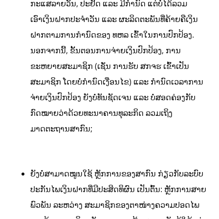
ກະແສລາຍວັນ, ປະຢັດ ແລະ ມີກໍານົດ ແຕ່ບໍ່ໄດ້ລວມ
ເອົາເງິນຝາກປະຈໍາວັນ ແລະ ຜະລິດຕະພັນທີ່ຄ້າຍຄືເງິນ
ຝາກຕາມການກໍານົດຂອງ ທຫລ ເຂົ້າໃນການປົກປ້ອງ.
ນອກຈາກນີ້, ຂັ້ນຕອນການຈ່າຍເງິນປົກປ້ອງ, ການ
ຂະຫຍາຍສະມາຊິກ (ເຊັ່ນ ການຮັບ ສກຈຮ ເຂົ້າເປັນ
ສະມາຊິກ ໂດຍບໍ່ກຳນົດເງື່ອນໄຂ) ແລະ ກໍານົດເວລາການ
ຈ່າຍເງິນປົກປ້ອງ ຍັງບໍ່ທັນຊັດເຈນ ແລະ ບໍ່ສອດຄ່ອງກັບ
ກົດໝາຍວ່າດ້ວຍທະນາຄານທຸລະກິດ ລວມເຖິງ
ມາດຕະຖານສາກົນ;
ຍັງບໍ່ສາມາດໝູນໃຊ້ ຫຼັກການຂອງສາກົນ ກ່ຽວກັບລະບົບ
ປະກັນໄພເງິນຝາກທີ່ມີປະສິດທິຜົນ ເປັນຕົ້ນ: ຫຼັກການສາຍ
ພົວພັນ ລະຫວ່າງ ສະມາຊິກຂອງຕາໜ່າງຄວາມປອດໄພ