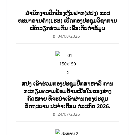
ສຳນັກງານປົກປ້ອງເງິນຝາກ(ສປງ) ແລະ
ທະນາຄານຄຳ(LBB) ເປີດກອງປະຊຸມວິຊາການ
ເຮັດວຽກຮ່ວມກັນ ເພື່ອເກັບກຳຂໍ້ມູນ
04/08/2026
ສປງ ເຂົ້າຮ່ວມກອງປະຊຸມປຶກສາຫາລື ການ
ກະກຽມຄວາມພ້ອມດ້ານເນື້ອໃນຂອງຮ່າງ
ກົດໝາຍ ທີ່ຈະນໍາເຂົ້າຜ່ານກອງປະຊຸມ
ລັດຖະບານ ປະຈໍາເດືອນ ກໍລະກົດ 2026.
24/07/2026