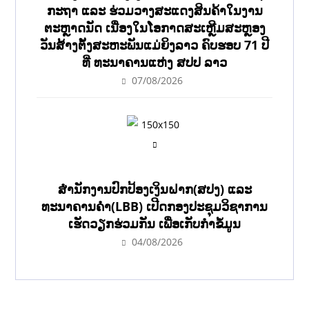
ກະຖາ ແລະ ຮ່ວມວາງສະແດງສິນຄ້າໃນງານ
ຕະຫຼາດນັດ ເນື່ອງໃນໂອກາດສະເຫຼີມສະຫຼອງ
ວັນສ້າງຕັ້ງສະຫະພັນແມ່ຍິງລາວ ຄົບຮອບ 71 ປີ
ທີ່ ທະນາຄານແຫ່ງ ສປປ ລາວ
07/08/2026
ສຳນັກງານປົກປ້ອງເງິນຝາກ(ສປງ) ແລະ
ທະນາຄານຄຳ(LBB) ເປີດກອງປະຊຸມວິຊາການ
ເຮັດວຽກຮ່ວມກັນ ເພື່ອເກັບກຳຂໍ້ມູນ
04/08/2026