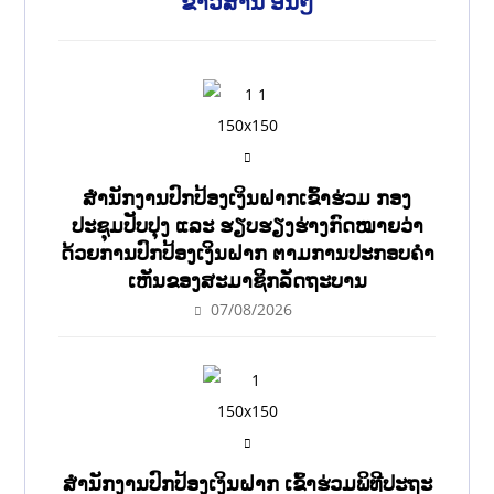
ຂ່າວສານ ອື່ນໆ
ສໍານັກງານປົກປ້ອງເງິນຝາກເຂົ້າຮ່ວມ ກອງ
ປະຊຸມປັບປຸງ ແລະ ຮຽບຮຽງຮ່າງກົດໝາຍວ່າ
ດ້ວຍການປົກປ້ອງເງິນຝາກ ຕາມການປະກອບຄຳ
ເຫັນຂອງສະມາຊິກລັດຖະບານ
07/08/2026
ສຳນັກງານປົກປ້ອງເງິນຝາກ ເຂົ້າຮ່ວມພິທີປະຖະ