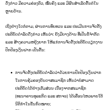
ດັ່ງກ່າວ ມີຄວາມຄ່ອງຕົວ, ໝັ້ນຄົງ ແລະ ມີຜົນສຳເລັດຕົ້ນຕໍໃນ
ຫຼາຍດ້ານ.
ເຖິງຢ່າງໃດກໍຕາມ, ຜ່ານການທົບທວນ ແລະ ປະເມີນການຈັດຕັ້ງ
ປະຕິບັດດຳລັດດັ່ງກ່າວ ເຫັນວ່າ: ຍັງມີບາງດ້ານ ທີ່ເປັນຂໍ້ຈໍາກັດ
ແລະ ສ້າງຄວາມຫຍຸ້ງຍາກ ໃຫ້ແກ່ການຈັດຕັ້ງປະຕິບັດວຽກງານ
ປົກປ້ອງເງິນຝາກ ເປັນຕົ້ນ:
ການຈັດຕັ້ງປະຕິບັດດຳລັດວ່າດ້ວຍການປົກປ້ອງເງິນຝາກ
ໃນການຄຸ້ມຄອງບັນດາສະມາຊິກ ເຫັນວ່າບໍ່ສາມາດ
ປະຕິບັດໄດ້ຢ່າງເຕັມສ່ວນ ເນື່ອງຈາກສະມາຊິກ
(ທະນາຄານທຸລະກິດ ແລະ ສກຈຮ) ໄດ້ເຄື່ອນໄຫວພາຍໃຕ້
ນິຕິກໍາໃນຂັ້ນກົດໝາຍ;