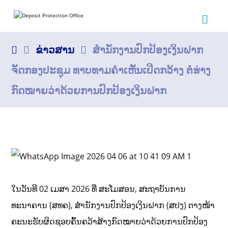
ຂ່າວສານ
ສຳນັກງານປົກປ້ອງເງິນຝາກ
ຈັດກອງປະຊຸມ ທາບທາມຄຳເຫັນເປີດກວ້າງ ຕໍ່ຮ່າງ
ກົດໝາຍວ່າດ້ວຍການປົກປ້ອງເງິນຝາກ
ໃນວັນທີ 02 ເມສາ 2026 ທີ່ ສະໂມສອນ, ສະຖາບັນການ
ທະນາຄານ (ສທຄ), ສໍານັກງານປົກປ້ອງເງິນຝາກ (ສປງ) ຕາງໜ້າ
ຄະນະຮັບຜິດຊອບຄົ້ນຄວ້າສ້າງກົດໝາຍວ່າດ້ວຍການປົກປ້ອງ