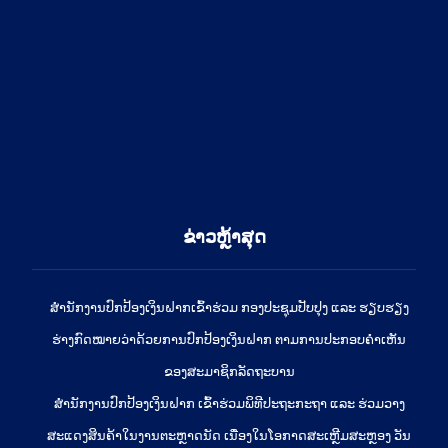
ຂ່າວຫຼ້າສຸດ
ສໍານັກງານປົກປ້ອງເງິນຝາກເຂົ້າຮ່ວມ ກອງປະຊຸມປັບປຸງ ແລະ ຮຽບຮຽງ
ຮ່າງກົດໝາຍວ່າດ້ວຍການປົກປ້ອງເງິນຝາກ ຕາມການປະກອບຄຳເຫັນ
ຂອງສະມາຊິກລັດຖະບານ
ສຳນັກງານປົກປ້ອງເງິນຝາກ ເຂົ້າຮ່ວມພິທີປະຖະກະຖາ ແລະ ຮ່ວມວາງ
ສະແດງສິນຄ້າໃນງານຕະຫຼາດນັດ ເນື່ອງໃນໂອກາດສະເຫຼີມສະຫຼອງ ວັນ