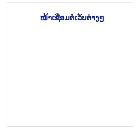
ໜ້າເຊື່ອມຕໍ່ເວັບຕ່າງໆ