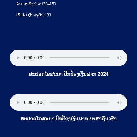
ຈຳນວນທັງໝົດ:
1324159
ເຂົ້າຊົມຢູ່ປັດຈຸບັນ:
133
ສະປອດໂຄສະນາ ປົກປ້ອງເງິນຝາກ 2024
ສະປອດໂຄສະນາ ປົກປ້ອງເງິນຝາກ ພາສາຊົນເຜົ່າ