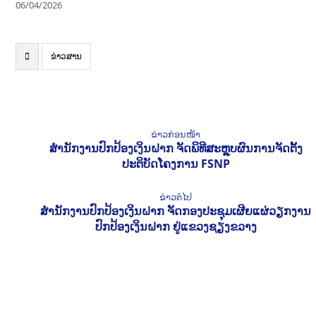
06/04/2026
ຂ່າວສານ
ຂ່າວກ່ອນໜ້າ
ສຳນັກງານປົກປ້ອງເງິນຝາກ ຈັດພິທີສະຫຼຸບຜົນການຈັດຕັ້ງ
ປະຕິບັດໂຄງການ FSNP
ຂ່າວຕໍ່ໄປ
ສໍານັກງານປົກປ້ອງເງິນຝາກ ຈັດກອງປະຊຸມເຜີຍແຜ່ວຽກງານ
ປົກປ້ອງເງິນຝາກ ຢູ່ແຂວງຊຽງຂວາງ