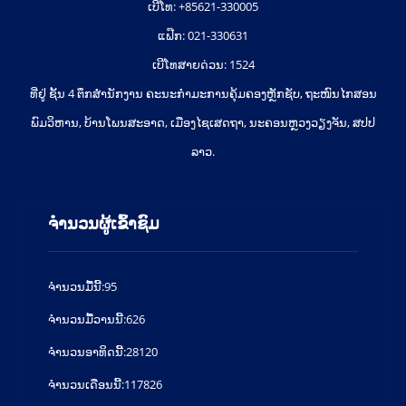
ເບີໂທ: +85621-330005
ແຟ໊ກ: 021-330631
ເບີໂທສາຍດ່ວນ: 1524
ທີ່ຢູ່ ຊັ້ນ 4 ຕຶກສຳນັກງານ ຄະນະກຳມະການຄຸ້ມຄອງຫຼັກຊັບ, ຖະໜົນໄກສອນ
ພົມວິຫານ, ບ້ານໂພນສະອາດ, ເມືອງໄຊເສດຖາ, ນະຄອນຫຼວງວຽງຈັນ, ສປປ
ລາວ.
ຈຳນວນຜູ້ເຂົ້າຊົມ
ຈໍານວນມື້ນີ້:
95
ຈໍານວນມື້ວານນີ້:
626
ຈໍານວນອາທິດນີ້:
28120
ຈໍານວນເດືອນນີ້:
117826