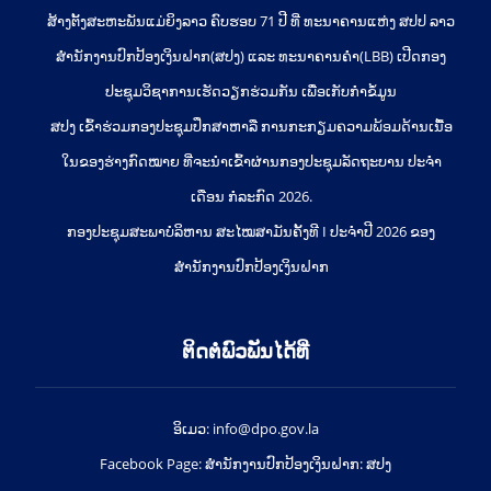
ສ້າງຕັ້ງສະຫະພັນແມ່ຍິງລາວ ຄົບຮອບ 71 ປີ ທີ່ ທະນາຄານແຫ່ງ ສປປ ລາວ
ສຳນັກງານປົກປ້ອງເງິນຝາກ(ສປງ) ແລະ ທະນາຄານຄຳ(LBB) ເປີດກອງ
ປະຊຸມວິຊາການເຮັດວຽກຮ່ວມກັນ ເພື່ອເກັບກຳຂໍ້ມູນ
ສປງ ເຂົ້າຮ່ວມກອງປະຊຸມປຶກສາຫາລື ການກະກຽມຄວາມພ້ອມດ້ານເນື້ອ
ໃນຂອງຮ່າງກົດໝາຍ ທີ່ຈະນໍາເຂົ້າຜ່ານກອງປະຊຸມລັດຖະບານ ປະຈໍາ
ເດືອນ ກໍລະກົດ 2026.
ກອງປະຊຸມສະພາບໍລິຫານ ສະໄໝສາມັນຄັ້ງທີ I ປະຈຳປີ 2026 ຂອງ
ສຳນັກງານປົກປ້ອງເງິນຝາກ
ຕິດຕໍ່ພົວພັນໄດ້ທີ່
ອິເມວ: info@dpo.gov.la
Facebook Page: ສໍານັກງານປົກປ້ອງເງິນຝາກ: ສປງ