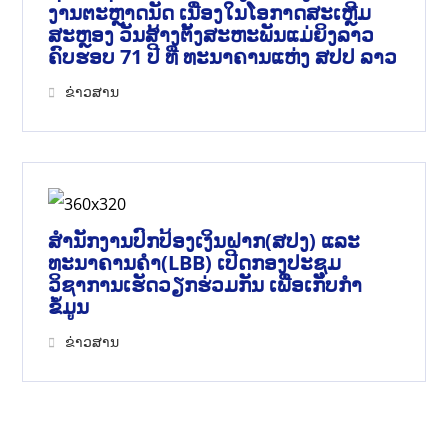
ງານຕະຫຼາດນັດ ເນື່ອງໃນໂອກາດສະເຫຼີມ
ສະຫຼອງ ວັນສ້າງຕັ້ງສະຫະພັນແມ່ຍິງລາວ
ຄົບຮອບ 71 ປີ ທີ່ ທະນາຄານແຫ່ງ ສປປ ລາວ
ຂ່າວສານ
ສຳນັກງານປົກປ້ອງເງິນຝາກ(ສປງ) ແລະ
ທະນາຄານຄຳ(LBB) ເປີດກອງປະຊຸມ
ວິຊາການເຮັດວຽກຮ່ວມກັນ ເພື່ອເກັບກຳ
ຂໍ້ມູນ
ຂ່າວສານ