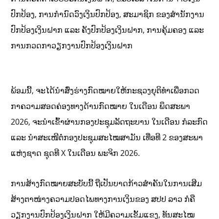
ປົກປ້ອງ, ການກຳນົດວົງເງິນປົກປ້ອງ, ສະມາຊິກ ຂອງສຳນັກງານ
ປົກປ້ອງເງິນຝາກ ແລະ ຄັງປົກປ້ອງເງິນຝາກ, ການຄຸ້ມຄອງ ແລະ
ການກວດກາວຽກງານປົກປ້ອງເງິນຝາກ
ພ້ອມນີ້, ຈະໄດ້ນຳສົ່ງຮ່າງກົດໝາຍໃຫ້ກະຊວງຍຸຕິທຳເພື່ອກວດ
ກາຄວາມສອດຄ່ອງທາງດ້ານກົດໝາຍ ໃນເດືອນ ພຶດສະພາ
2026, ຈະນຳເຂົ້າຜ່ານກອງປະຊຸມລັດຖະບານ ໃນເດືອນ ກໍລະກົດ
ແລະ ນຳສະເໜີຕໍ່ກອງປະຊຸມສະໄໝສາມັນ ເທື່ອທີ 2 ຂອງສະພາ
ແຫ່ງຊາດ ຊຸດທີ X ໃນເດືອນ ພະຈິກ 2026.
ການສ້າງກົດໝາຍສະບັບນີ້ ຖືເປັນບາດກ້າວສຳຄັນໃນການເສີມ
ສ້າງຕາໜ່າງຄວາມປອດໄພທາງການເງິນຂອງ ສປປ ລາວ ກໍຄື
ວຽກງານປົກປ້ອງເງິນຝາກ ໃຫ້ມີຄວາມເຂັ້ມແຂງ, ທັນສະໄໝ