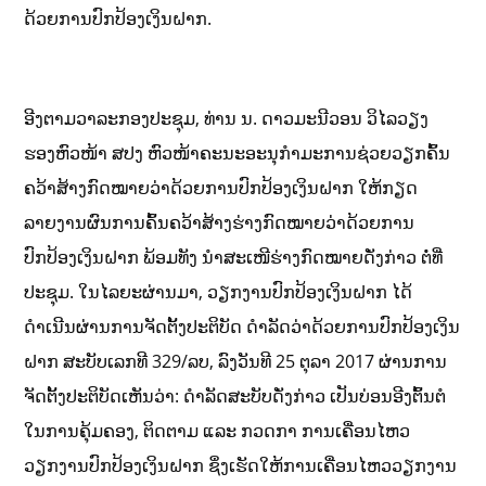
ດ້ວຍການປົກປ້ອງເງິນຝາກ.
ອີງຕາມວາລະກອງປະຊຸມ, ທ່ານ ນ. ດາວມະນີວອນ ວິໄລວຽງ
ຮອງຫົວໜ້າ ສປງ ຫົວໜ້າຄະນະອະນຸກໍາມະການຊ່ວຍວຽກຄົ້ນ
ຄວ້າສ້າງກົດໝາຍວ່າດ້ວຍການປົກປ້ອງເງິນຝາກ ໃຫ້ກຽດ
ລາຍງານຜົນການຄົ້ນຄວ້າສ້າງຮ່າງກົດໝາຍວ່າດ້ວຍການ
ປົກປ້ອງເງິນຝາກ ພ້ອມທັງ ນໍາສະເໜີຮ່າງກົດໝາຍດັ່ງກ່າວ ຕໍ່ທີ່
ປະຊຸມ. ໃນໄລຍະຜ່ານມາ, ວຽກງານປົກປ້ອງເງິນຝາກ ໄດ້
ດຳເນີນຜ່ານການຈັດຕັ້ງປະຕິບັດ ດຳລັດວ່າດ້ວຍການປົກປ້ອງເງິນ
ຝາກ ສະບັບເລກທີ 329/ລບ, ລົງວັນທີ 25 ຕຸລາ 2017 ຜ່ານການ
ຈັດຕັ້ງປະຕິບັດເຫັນວ່າ: ດຳລັດສະບັບດັ່ງກ່າວ ເປັນບ່ອນອີງຕົ້ນຕໍ
ໃນການຄຸ້ມຄອງ, ຕິດຕາມ ແລະ ກວດກາ ການເຄື່ອນໄຫວ
ວຽກງານປົກປ້ອງເງິນຝາກ ຊຶ່ງເຮັດໃຫ້ການເຄື່ອນໄຫວວຽກງານ