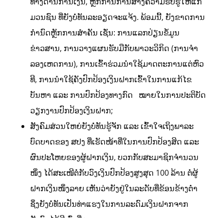
ທາງດ້ານການເງິນ, ຫຼັກການການສ້າງຄວາມຮັບຮູ້ໃຫ້ແກ່
ມວນຊົນ ທີ່ຍັງບໍ່ທັນລະອຽດຈະແຈ້ງ. ພ້ອມນີ້, ຍັງຂາດການ
ກຳນົດຫຼັກການສຳຄັນ ເຊັ່ນ: ການແລກປ່ຽນຂໍ້ມູນ
ຂ່າວສານ, ການວາງແຜນຮັບມືກັບພາວະວິກິດ (ການຈໍາ
ລອງເຫດການ), ການເຂົ້າຮ່ວມນໍາໃຊ້ມາດຕະການແຕ່ຫົວ
ທີ, ການນໍາໃຊ້ຄັງປົກປ້ອງເງິນຝາກເຂົ້າໃນການແກ້ໄຂ
ບັນຫາ ແລະ ການປົກປ້ອງທາງກົດ ໝາຍໃນການປະຕິບັດ
ວຽກງານປົກປ້ອງເງິນຝາກ;
ສັງຄົມສ່ວນໃຫຍ່ຍັງບໍ່ທັນຮູ້ຈັກ ແລະ ເຂົ້າໃຈເຖິງພາລະ
ບົດບາດຂອງ ສປງ ທີ່ເຮັດໜ້າທີ່ໃນການປົກປ້ອງສິດ ແລະ
ຜົນປະໂຫຍຂອງຜູ້ຝາກເງິນ, ບວກກັບສະມາຊິກຈໍານວນ
ໜຶ່ງ ໄດ້ສະເໜີຕໍ່ກັບວົງເງິນປົກປ້ອງສູງສຸດ 100 ລ້ານ ຕໍ່ຜູ້
ຝາກເງິນໜຶ່ງລາຍ ເຫັນວ່າຍັງຢູ່ໃນລະດັບທີ່ຂ້ອນຂ້າງຕໍ່າ
ຊຶ່ງຍັງບໍ່ທັນເປັນທ່າແຮງໃນການລະດົມເງິນຝາກຈາກ