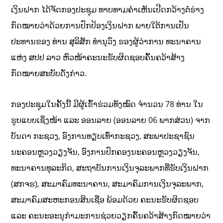
ເງິນຝາກ ໄດ້ຈັດກອງປະຊຸມ ທາບທາມຄຳເຫັນເປີດກວ້າງຕໍ່ຮ່າງ
ກົດໝາຍວ່າດ້ວຍການປົກປ້ອງເງິນຝາກ ພາຍໃຕ້ການເປັນ
ປະທານຂອງ ທ່ານ ສຸລິສັກ ທໍານຸວົງ ຮອງຜູ້ວ່າການ ທະນາຄານ
ແຫ່ງ ສປປ ລາວ ຫົວໜ້າຄະນະຮັບຜິດຊອບຄົ້ນຄວ້າສ້າງ
ກົດໝາຍສະບັບດັ່ງກ່າວ.
ກອງປະຊຸມໃນຄັ້ງນີ້ ມີຜູ້ເຂົ້າຮ່ວມທັງໝົດ ຈຳນວນ 78 ທ່ານ ໃນ
ຮູບແບບເຊິ່ງໜ້າ ແລະ ອອນລາຍ (ອອນລາຍ 06 ພາກສ່ວນ) ຈາກ
ບັນດາ ກະຊວງ, ອົງການທຽບເທົ່າກະຊວງ, ສະພາປະຊາຊົນ
ນະຄອນຫຼວງວຽງຈັນ, ອົງການປົກຄອງນະຄອນຫຼວງວຽງຈັນ,
ທະນາຄານທຸລະກິດ, ສະຖາບັນການເງິນຈຸລະພາກທີ່ຮັບເງິນຝາກ
(ສກຈຮ), ສະມາຄົມທະນາຄານ, ສະມາຄົມການເງິນຈຸລະພາກ,
ສະມາຄົມສະຫະກອນສິນເຊື່ອ ພ້ອມດ້ວຍ ຄະນະຮັບຜິດຊອບ
ແລະ ຄະນະອະນຸກໍາມະການຊ່ວຍວຽກຄົ້ນຄວ້າສ້າງກົດໝາຍວ່າ