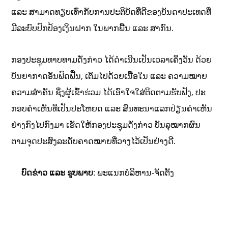
ແລະ ສາມາດທຽບເທົ່າກັບການປະຕິບັດທີ່ດີຂອງບັນດາປະເທດທີ່
ມີລະບົບປົກປ້ອງເງິນຝາກ ໃນພາກພື້ນ ແລະ ສາກົນ.
ກອງປະຊຸມທາບທາມດັ່ງກ່າວ ໄດ້ດຳເນີນເປັນເວລາເຄິ່ງວັນ ດ້ວຍ
ບັນຍາກາດອັນຟົດຟື້ນ, ເຕັມໄປດ້ວຍເນື້ອໃນ ແລະ ຄວາມໝາຍ
ຄວາມສຳຄັນ ຊຶ່ງຜູ້ເຂົ້າຮ່ວມ ໄດ້ເອົາໃຈໃສ່ຕິດຕາມຮັບຟັງ, ປະ
ກອບຄໍາເຫັນທີ່ເປັນປະໂຫຍດ ແລະ ສົນທະນາແລກປ່ຽນຄໍາເຫັນ
ຢ່າງກົງໄປກົງມາ ເຮັດໃຫ້ກອງປະຊຸມດັ່ງກ່າວ ບັນລຸໝາກຜົນ
ຕາມຈຸດປະສົງລະດັບຄາດໝາຍທີ່ວາງໄວ້ເປັນຢ່າງດີ.
ບົດຂ່າວ ແລະ ຮູບພາບ
: ພະແນກບໍລິຫານ-ຈັດຕັ້ງ