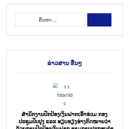
ຂ່າວສານ ອື່ນໆ
ສໍານັກງານປົກປ້ອງເງິນຝາກເຂົ້າຮ່ວມ ກອງ
ປະຊຸມປັບປຸງ ແລະ ຮຽບຮຽງຮ່າງກົດໝາຍວ່າ
ດ້ວຍການປົກປ້ອງເງິນຝາກ ຕາມການປະກອບຄຳ