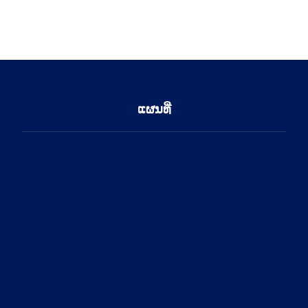
ແຜນທີ່