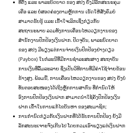
ທີ່ຕັ້ງ ແລະ ພາລະບົດບາດ ຂອງ ສປງ ຍັງມີລັກສະນະຄຸມ
ເຄືອ ແລະ ບໍ່ສອດຄ່ອງຕາມຫຼັກການ ເຮັດໃຫ້ສັງຄົມບໍ່
ສາມາດຮັບຮູ້ ເເລະ ເຂົ້າໃຈເລິກເຊິ່ງກ່ຽວກັບ
ສະຖານະພາບ ລວມທັງການເຄື່ອນໄຫວວຽກງານຂອງ
ສຳນັກງານປົກປ້ອງເງິນຝາກ. ປັດຈຸບັນ, ພາລະບົດບາດ
ຂອງ ສປງ ມີພຽງແຕ່ການຈ່າຍເງິນປົກປ້ອງຢ່າງດຽວ
(Paybox) ໃນກໍລະນີທີ່ມີການຊໍາລະສະສາງ ສະຖາບັນ
ການເງິນທີ່ລົ້ມລະລາຍ ຊຶ່ງເປັນວິທີການທີ່ມີຄ່າໃຊ້ຈ່າຍຂ້ອນ
ຂ້າງສູງ. ພ້ອມນີ້, ການເຄື່ອນໄຫວວຽກງານຂອງ ສປງ ຍັງບໍ່
ທັນຕອບສະໜອງໄດ້ເຖິງຫຼັກການສາກົນ ທີ່ກໍານົດໃຫ້
ອົງການປົກປ້ອງເງິນຝາກ ສາມາດນໍາໃຊ້ຄັງປົກປ້ອງເງິນ
ຝາກ ເຂົ້າໃນການແກ້ໄຂບັນຫາ ຂອງສະມາຊິກ;
ການກໍານົດກ່ຽວກັບເງິນຝາກທີ່ໄດ້ຮັບການປົກປ້ອງ ຍັງມີ
ລັກສະນະເຈາະຈົງເກີນໄປ ໂດຍກວມເອົາພຽງແຕ່ເງິນຝາກ