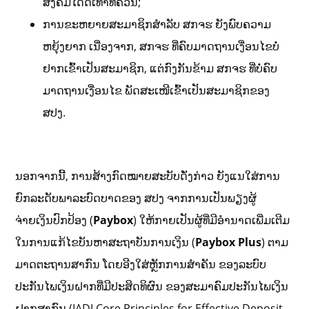
ສັງຄົມໄດ້ດີເທົ່າທີ່ຄວນ;
ການຂະຫຍາຍສະມາຊິກສໍາລັບ ສກຈຮ ຍັງພົບຄວາມ
ຫຍຸ້ງຍາກ ເນື່ອງຈາກ, ສກຈຮ ທີ່ຄົບມາດຖານເງື່ອນໄຂບໍ່
ຢາກເຂົ້າເປັນສະມາຊິກ, ແຕ່ກົງກັນຂ້າມ ສກຈຮ ທີ່ບໍ່ຄົບ
ມາດຖານເງື່ອນໄຂ ພັດສະເໜີເຂົ້າເປັນສະມາຊິກຂອງ
ສປງ.
ນອກຈາກນີ້, ການສ້າງກົດໝາຍສະບັບດັ່ງກ່າວ ຍັງແນໃສ່ການ
ຍົກລະດັບພາລະບົດບາດຂອງ ສປງ ຈາກການເປັນພຽງຜູ້
ຈ່າຍເງິນປົກປ້ອງ (
Paybox
) ໃຫ້ກາຍເປັນຜູ້ທີ່ມີອຳນາດເພີ່ມເຕີມ
ໃນການແກ້ໄຂບັນຫາສະຖາບັນການເງິນ (
Paybox Plus
) ຕາມ
ມາດຕະຖານສາກົນ ໂດຍອີງໃສ່ຫຼັກການສໍາຄັນ ຂອງລະບົບ
ປະກັນໄພເງິນຝາກທີ່ມີປະສິດທິຜົນ ຂອງສະມາຄົມປະກັນໄພເງິນ
ຝາກສາກົນ (IADI Core Principles for Effective Deposit