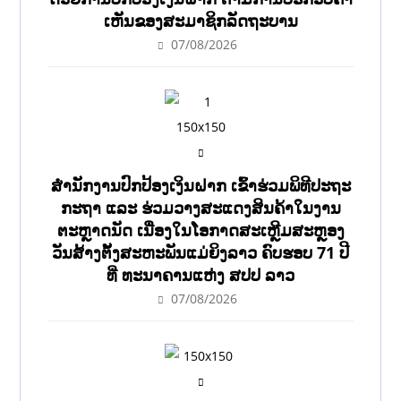
ເຫັນຂອງສະມາຊິກລັດຖະບານ
07/08/2026
ສຳນັກງານປົກປ້ອງເງິນຝາກ ເຂົ້າຮ່ວມພິທີປະຖະ
ກະຖາ ແລະ ຮ່ວມວາງສະແດງສິນຄ້າໃນງານ
ຕະຫຼາດນັດ ເນື່ອງໃນໂອກາດສະເຫຼີມສະຫຼອງ
ວັນສ້າງຕັ້ງສະຫະພັນແມ່ຍິງລາວ ຄົບຮອບ 71 ປີ
ທີ່ ທະນາຄານແຫ່ງ ສປປ ລາວ
07/08/2026