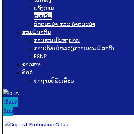
ແຈ້ງການ
ແບບພິມ
ບົດແນະນໍາ ແລະ ຄໍາແນະນໍາ
ຮ່ວມມືສາກົນ
ການຮ່ວມມືສອງຝ່າຍ
ການເຄື່ອນໄຫວວຽກງານຮ່ວມມືສາກົນ
FSNP
ຂ່າວສານ
ຕິດຕໍ່
ຄຳຖາມທີ່ພົບເລື້ອຍ
LA
ເຊື່ອມຕໍ່
ຂໍ້ມູນ