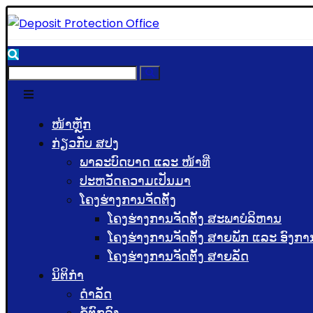
ໜ້າຫຼັກ
ກ່ຽວກັບ ສປງ
ພາລະບົດບາດ ແລະ ໜ້າທີ່
ປະຫວັດຄວາມເປັນມາ
ໂຄງຮ່າງການຈັດຕັ້ງ
ໂຄງຮ່າງການຈັດຕັ້ງ ສະພາບໍລິຫານ
ໂຄງຮ່າງການຈັດຕັ້ງ ສາຍພັກ ແລະ ອົງກາ
ໂຄງຮ່າງການຈັດຕັ້ງ ສາຍລັດ
ນິຕິກຳ
ດຳລັດ
ຂໍ້ຕົກລົງ