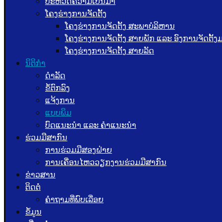
ປະຫວັດຄວາມເປັນມາ
ໂຄງຮ່າງການຈັດຕັ້ງ
ໂຄງຮ່າງການຈັດຕັ້ງ ສະພາບໍລິຫານ
ໂຄງຮ່າງການຈັດຕັ້ງ ສາຍພັກ ແລະ ອົງການຈັດຕັ້
ໂຄງຮ່າງການຈັດຕັ້ງ ສາຍລັດ
ນິຕິກຳ
ດຳລັດ
ຂໍ້ຕົກລົງ
ແຈ້ງການ
ແບບພິມ
ບົດແນະນໍາ ແລະ ຄໍາແນະນໍາ
ຮ່ວມມືສາກົນ
ການຮ່ວມມືສອງຝ່າຍ
ການເຄື່ອນໄຫວວຽກງານຮ່ວມມືສາກົນ
ຂ່າວສານ
ຕິດຕໍ່
ຄຳຖາມທີ່ພົບເລື່ອຍ
ຂໍ້ມູນ