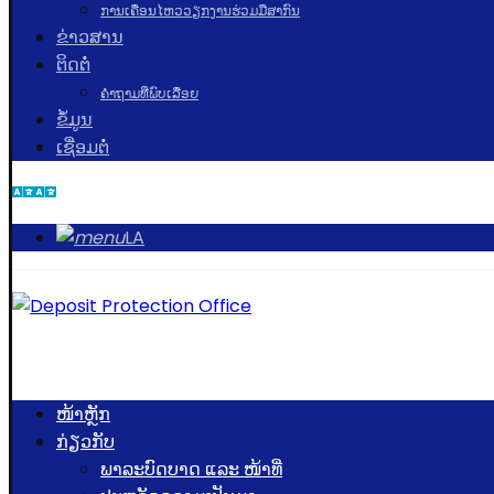
ການເຄື່ອນໄຫວວຽກງານຮ່ວມມືສາກົນ
ຂ່າວສານ
ຕິດຕໍ່
ຄຳຖາມທີ່ພົບເລື່ອຍ
ຂໍ້ມູນ
ເຊື່ອມຕໍ່
LA
ໜ້າຫຼັກ
ກ່ຽວກັບ
ພາລະບົດບາດ ແລະ ໜ້າທີ່