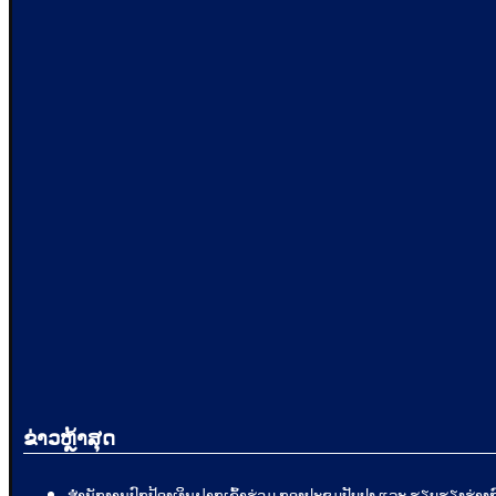
ຂ່າວຫຼ້າສຸດ
ສໍານັກງານປົກປ້ອງເງິນຝາກເຂົ້າຮ່ວມ ກອງປະຊຸມປັບປຸງ ແລະ ຮຽບຮຽງ