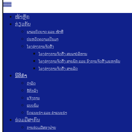
ໜ້າຫຼັກ
ກ່ຽວກັບ
ພາລະບົດບາດ ແລະ ໜ້າທີ່
ປະຫວັດຄວາມເປັນມາ
ໂຄງຮ່າງການຈັດຕັ້ງ
ໂຄງຮ່າງການຈັດຕັ້ງ ສະພາບໍລິຫານ
ໂຄງຮ່າງການຈັດຕັ້ງ ສາຍພັກ ແລະ ອົງການຈັດຕັ້ງມະຫາຊົນ
ໂຄງຮ່າງການຈັດຕັ້ງ ສາຍລັດ
ນິຕິກຳ
ດຳລັດ
ຂໍ້ຕົກລົງ
ແຈ້ງການ
ແບບພິມ
ບົດແນະນໍາ ແລະ ຄໍາແນະນໍາ
ຮ່ວມມືສາກົນ
ການຮ່ວມມືສອງຝ່າຍ