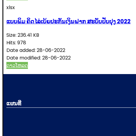
xlsx
ແບບພິມ ຄິດໄລ່ເບ້ຍປະກັນເງິນຝາກ ສະບັບປັບປຸງ 2022
Size:
236.41 KB
Hits:
978
Date added:
28-06-2022
Date modified:
28-06-2022
ດາວໂຫລດ
ແຜນທີ່